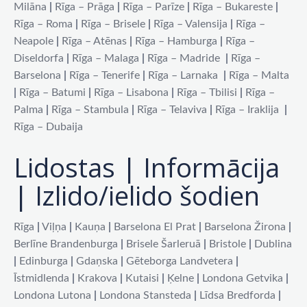
Milāna
|
Rīga – Prāga
|
Rīga – Parīze
|
Rīga – Bukareste
|
Rīga – Roma
|
Rīga – Brisele
|
Rīga – Valensija
|
Rīga –
Neapole
|
Rīga – Atēnas
|
Rīga – Hamburga
|
Rīga –
Diseldorfa
|
Rīga – Malaga
|
Rīga – Madride
|
Rīga –
Barselona
|
Rīga – Tenerife
|
Rīga – Larnaka
|
Rīga – Malta
|
Rīga – Batumi
|
Rīga – Lisabona
|
Rīga – Tbilisi
|
Rīga –
Palma
|
Rīga – Stambula
|
Rīga – Telaviva
|
Rīga – Iraklija
|
Rīga – Dubaija
Lidostas | Informācija
| Izlido/ielido šodien
Rīga
|
Viļņa
|
Kauņa
|
Barselona El Prat
|
Barselona Žirona
|
Berlīne Brandenburga
|
Brisele Šarleruā
|
Bristole
|
Dublina
|
Edinburga
|
Gdaņska
|
Gēteborga Landvetera
|
Īstmidlenda
|
Krakova
|
Kutaisi
|
Ķelne
|
Londona Getvika
|
Londona Lutona
|
Londona Stansteda
|
Līdsa Bredforda
|