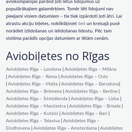
aviokompānijas pārdod ļoti lētus lidojumus uz
populārākajiem galamērķiem. Tomēr lēti lidojumi nav
pieejami visiem datumiem – tie tiek izpārdoti ļoti ātri. Lai
atrastu akciju biļetes, noklikšķiniet
šeit
un kreisajā pusē
norādiet izlidošanas un ielidošanas lidostu. Pēc tam
sistēma parādīs opcijas datumiem ar lētām cenām.
Aviobiļetes no Rīgas
Aviobiļetes Rīga – Londona
|
Aviobiļetes Rīga – Milāna
|
Aviobiļetes Rīga – Roma
|
Aviobiļetes Rīga – Oslo
|
Aviobiļetes Rīga – Malta
|
Aviobiļetes Rīga – Barselona
|
Aviobiļetes Rīga – Brēmene
|
Aviobiļetes Rīga – Berlīne
|
Aviobiļetes Rīga – Īstmidlenda
|
Aviobiļetes Rīga – Līdsa
|
Aviobiļetes Rīga – Mančestra
|
Aviobiļetes Rīga – Brisele
|
Aviobiļetes Rīga – Kutaisi
|
Aviobiļetes Rīga – Bari
|
Aviobiļetes Rīga – Telaviva
|
Aviobiļetes Rīga –
Eindhovena
|
Aviobiļetes Rīga – Amsterdama
|
Aviobiļetes