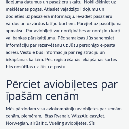
lidojuma datumus un pasažieru skaitu. Noklikšķiniet uz
meklēšanas pogas. Atlasiet vajadzīgo lidojumu un
dodieties uz pasažiera informāciju. Ievadiet pasažieru
vārdus un uzvārdus latīņu burtiem. Pārejiet uz pasūtījuma
apmaksu. Par aviobiļeti var norēķināties ar norēķinu karti
vai bankas pārskaitījumu. Pēc samaksas Jūs saņemsiet
informāciju par rezervēšanu uz Jūsu personīgo e-pasta
adresi. Vēstulē būs informācija par reģistrāciju un
iekāpšanas kartēm. Pēc reģistrēšanās iekāpšanas kartes
tiks nosūtītas uz Jūsu e-pastu.
Pērciet aviobiļetes par
īpašām cenām
Mēs pārdodam visu aviokompāniju aviobiļetes par zemām
cenām, piemēram, lētas Ryanair, WizzAir, easyJet,
Norwegian, airBaltic, Vueling aviobiļetes. Šīs