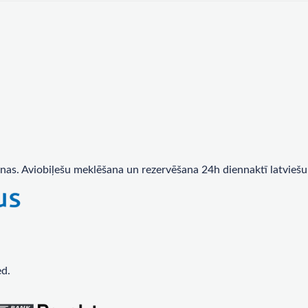
nas. Aviobiļešu meklēšana un rezervēšana 24h diennaktī latviešu
ed.