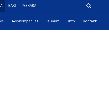
GA
BARI
PESKARA
tes
Aviokompānijas
Jaunumi
Info
Kontakti