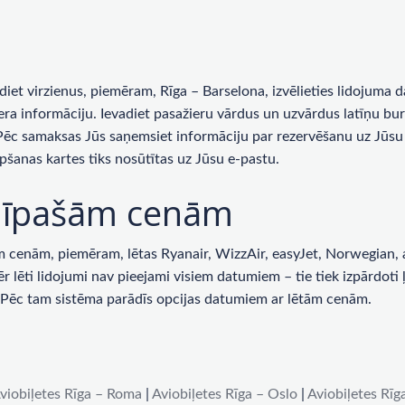
rādiet virzienus, piemēram, Rīga – Barselona, ​​izvēlieties lidojum
era informāciju. Ievadiet pasažieru vārdus un uzvārdus latīņu bur
 Pēc samaksas Jūs saņemsiet informāciju par rezervēšanu uz Jūsu 
pšanas kartes tiks nosūtītas uz Jūsu e-pastu.
ar īpašām cenām
enām, piemēram, lētas Ryanair, WizzAir, easyJet, Norwegian, ai
lēti lidojumi nav pieejami visiem datumiem – tie tiek izpārdoti ļot
u. Pēc tam sistēma parādīs opcijas datumiem ar lētām cenām.
viobiļetes Rīga – Roma
|
Aviobiļetes Rīga – Oslo
|
Aviobiļetes Rīg