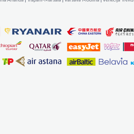
lma Arlanda
|
Trapani-Marsala
|
Varšava Modlina
|
Venēcija Treviz