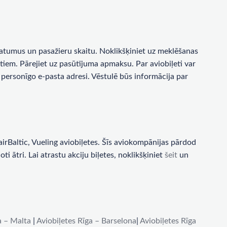
a datumus un pasažieru skaitu. Noklikšķiniet uz meklēšanas
tiem. Pārejiet uz pasūtījuma apmaksu. Par aviobiļeti var
personīgo e-pasta adresi. Vēstulē būs informācija par
rBaltic, Vueling aviobiļetes. Šīs aviokompānijas pārdod
i ātri. Lai atrastu akciju biļetes, noklikšķiniet
šeit
un
a – Malta
|
Aviobiļetes Rīga – Barselona
|
Aviobiļetes Rīga