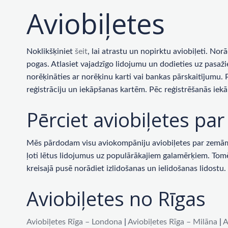
Aviobiļetes
Noklikšķiniet
šeit
, lai atrastu un nopirktu aviobiļeti. No
pogas. Atlasiet vajadzīgo lidojumu un dodieties uz pasaži
norēķināties ar norēķinu karti vai bankas pārskaitījumu.
reģistrāciju un iekāpšanas kartēm. Pēc reģistrēšanās iekā
Pērciet aviobiļetes p
Mēs pārdodam visu aviokompāniju aviobiļetes par zemām c
ļoti lētus lidojumus uz populārākajiem galamērķiem. Tomēr 
kreisajā pusē norādiet izlidošanas un ielidošanas lidost
Aviobiļetes no Rīgas
Aviobiļetes Rīga – Londona
|
Aviobiļetes Rīga – Milāna
|
A