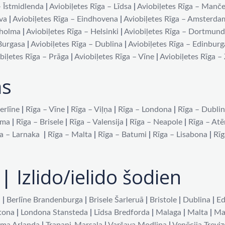
– Īstmidlenda
|
Aviobiļetes Rīga – Līdsa
|
Aviobiļetes Rīga – Manče
iva
|
Aviobiļetes Rīga – Eindhovena
|
Aviobiļetes Rīga – Amsterda
kholma
|
Aviobiļetes Rīga – Helsinki
|
Aviobiļetes Rīga – Dortmun
 Burgasa
|
Aviobiļetes Rīga – Dublina
|
Aviobiļetes Rīga – Edinburg
biļetes Rīga – Prāga
|
Aviobiļetes Rīga – Vīne
|
Aviobiļetes Rīga –
as
erlīne
|
Rīga – Vīne
|
Rīga – Viļņa
|
Rīga – Londona
|
Rīga – Dubli
oma
|
Rīga – Brisele
|
Rīga – Valensija
|
Rīga – Neapole
|
Rīga – At
a – Larnaka
|
Rīga – Malta
|
Rīga – Batumi
|
Rīga – Lisabona
|
Rīg
| Izlido/ielido šodien
a
|
Berlīne Brandenburga
|
Brisele Šarleruā
|
Bristole
|
Dublina
|
Ed
tona
|
Londona Stansteda
|
Līdsa Bredforda
|
Malaga
|
Malta
|
Ma