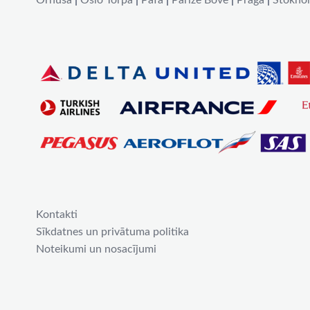
Orhūsa
|
Oslo Torpa
|
Pafa
|
Parīze Bovē
|
Prāga
|
Stokho
Kontakti
Sīkdatnes un privātuma politika
Noteikumi un nosacījumi