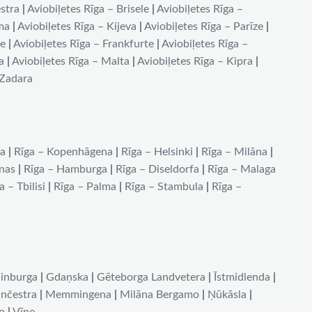
stra
|
Aviobiļetes Rīga – Brisele
|
Aviobiļetes Rīga –
ma
|
Aviobiļetes Rīga – Kijeva
|
Aviobiļetes Rīga – Parīze
|
de
|
Aviobiļetes Rīga – Frankfurte
|
Aviobiļetes Rīga –
a
|
Aviobiļetes Rīga – Malta
|
Aviobiļetes Rīga – Kipra
|
 Zadara
na
|
Rīga – Kopenhāgena
|
Rīga – Helsinki
|
Rīga – Milāna
|
ēnas
|
Rīga – Hamburga
|
Rīga – Diseldorfa
|
Rīga – Malaga
a – Tbilisi
|
Rīga – Palma
|
Rīga – Stambula
|
Rīga –
inburga
|
Gdaņska
|
Gēteborga Landvetera
|
Īstmidlenda
|
nčestra
|
Memmingena
|
Milāna Bergamo
|
Ņūkāsla
|