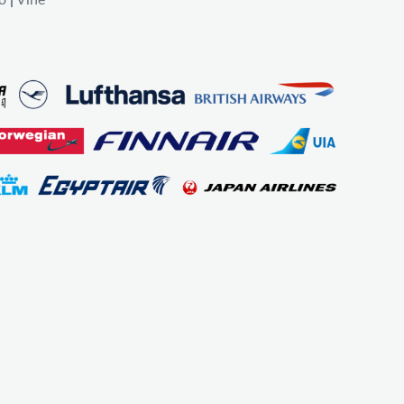
o
|
Vīne