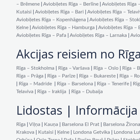
– Brēmene
|
Aviobiļetes Rīga – Berlīne
|
Aviobiļetes Rīga 
Kutaisi
|
Aviobiļetes Rīga – Bari
|
Aviobiļetes Rīga – Telav
Aviobiļetes Rīga – Kopenhāgena
|
Aviobiļetes Rīga – Sto
Ķelne
|
Aviobiļetes Rīga – Hamburga
|
Aviobiļetes Rīga –
Aviobiļetes Rīga – Pafa
|
Aviobiļetes Rīga – Larnaka
|
Avio
Akcijas reisiem no Rīg
Rīga – Stokholma
|
Rīga – Varšava
|
Rīga – Oslo
|
Rīga – B
Rīga – Prāga
|
Rīga – Parīze
|
Rīga – Bukareste
|
Rīga – R
|
Rīga – Madride
|
Rīga – Barselona
|
Rīga – Tenerife
|
Rīg
Telaviva
|
Rīga – Iraklija
|
Rīga – Dubaija
Lidostas | Informācija 
Rīga
|
Viļņa
|
Kauņa
|
Barselona El Prat
|
Barselona Žiron
Krakova
|
Kutaisi
|
Ķelne
|
Londona Getvika
|
Londona Lu