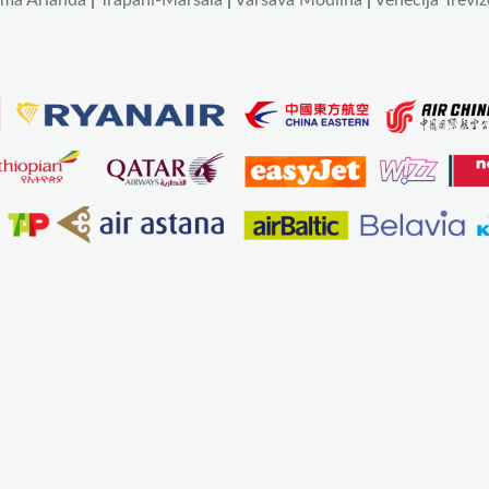
lma Arlanda
|
Trapani-Marsala
|
Varšava Modlina
|
Venēcija Treviz