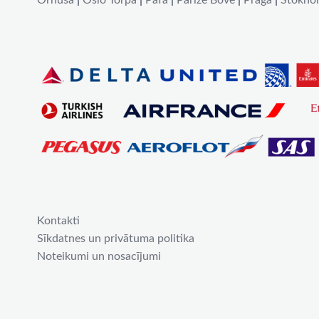
Orhūsa
|
Oslo Torpa
|
Pafa
|
Parīze Bovē
|
Prāga
|
Stokho
Kontakti
Sīkdatnes un privātuma politika
Noteikumi un nosacījumi