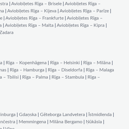
stra
|
Aviobiļetes Rīga – Brisele
|
Aviobiļetes Rīga –
ma
|
Aviobiļetes Rīga – Kijeva
|
Aviobiļetes Rīga – Parīze
|
de
|
Aviobiļetes Rīga – Frankfurte
|
Aviobiļetes Rīga –
a
|
Aviobiļetes Rīga – Malta
|
Aviobiļetes Rīga – Kipra
|
 Zadara
na
|
Rīga – Kopenhāgena
|
Rīga – Helsinki
|
Rīga – Milāna
|
ēnas
|
Rīga – Hamburga
|
Rīga – Diseldorfa
|
Rīga – Malaga
a – Tbilisi
|
Rīga – Palma
|
Rīga – Stambula
|
Rīga –
inburga
|
Gdaņska
|
Gēteborga Landvetera
|
Īstmidlenda
|
nčestra
|
Memmingena
|
Milāna Bergamo
|
Ņūkāsla
|