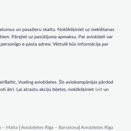
a datumus un pasažieru skaitu. Noklikšķiniet uz meklēšanas
tiem. Pārejiet uz pasūtījuma apmaksu. Par aviobiļeti var
personīgo e-pasta adresi. Vēstulē būs informācija par
rBaltic, Vueling aviobiļetes. Šīs aviokompānijas pārdod
i ātri. Lai atrastu akciju biļetes, noklikšķiniet
šeit
un
a – Malta
|
Aviobiļetes Rīga – Barselona
|
Aviobiļetes Rīga