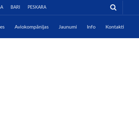
GA
BARI
PESKARA
tes
Aviokompānijas
Jaunumi
Info
Kontakti