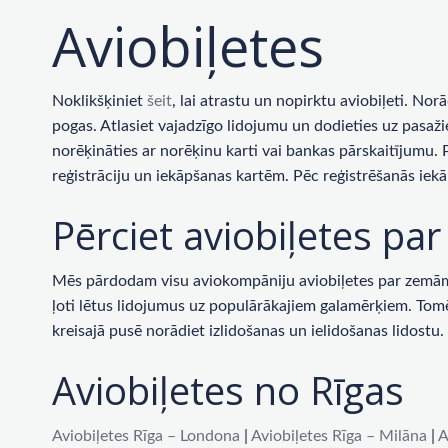
Aviobiļetes
Noklikšķiniet
šeit
, lai atrastu un nopirktu aviobiļeti. No
pogas. Atlasiet vajadzīgo lidojumu un dodieties uz pasaži
norēķināties ar norēķinu karti vai bankas pārskaitījumu.
reģistrāciju un iekāpšanas kartēm. Pēc reģistrēšanās iekā
Pērciet aviobiļetes p
Mēs pārdodam visu aviokompāniju aviobiļetes par zemām c
ļoti lētus lidojumus uz populārākajiem galamērķiem. Tomēr 
kreisajā pusē norādiet izlidošanas un ielidošanas lidost
Aviobiļetes no Rīgas
Aviobiļetes Rīga – Londona
|
Aviobiļetes Rīga – Milāna
|
A