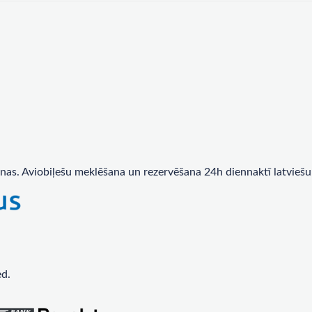
nas. Aviobiļešu meklēšana un rezervēšana 24h diennaktī latviešu
ed.