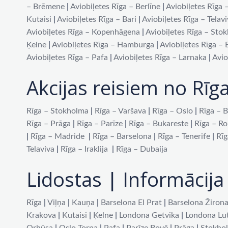
– Brēmene
|
Aviobiļetes Rīga – Berlīne
|
Aviobiļetes Rīga 
Kutaisi
|
Aviobiļetes Rīga – Bari
|
Aviobiļetes Rīga – Telav
Aviobiļetes Rīga – Kopenhāgena
|
Aviobiļetes Rīga – Sto
Ķelne
|
Aviobiļetes Rīga – Hamburga
|
Aviobiļetes Rīga –
Aviobiļetes Rīga – Pafa
|
Aviobiļetes Rīga – Larnaka
|
Avio
Akcijas reisiem no Rīg
Rīga – Stokholma
|
Rīga – Varšava
|
Rīga – Oslo
|
Rīga – B
Rīga – Prāga
|
Rīga – Parīze
|
Rīga – Bukareste
|
Rīga – R
|
Rīga – Madride
|
Rīga – Barselona
|
Rīga – Tenerife
|
Rīg
Telaviva
|
Rīga – Iraklija
|
Rīga – Dubaija
Lidostas | Informācija 
Rīga
|
Viļņa
|
Kauņa
|
Barselona El Prat
|
Barselona Žiron
Krakova
|
Kutaisi
|
Ķelne
|
Londona Getvika
|
Londona Lu