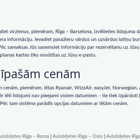
rādiet virzienus, piemēram, Rīga – Barselona, ​​izvēlieties lidojum
era informāciju. Ievadiet pasažieru vārdus un uzvārdus latīņu bur
 Pēc samaksas Jūs saņemsiet informāciju par rezervēšanu uz Jūsu 
pšanas kartes tiks nosūtītas uz Jūsu e-pastu.
ar īpašām cenām
enām, piemēram, lētas Ryanair, WizzAir, easyJet, Norwegian, ai
lēti lidojumi nav pieejami visiem datumiem – tie tiek izpārdoti ļot
u. Pēc tam sistēma parādīs opcijas datumiem ar lētām cenām.
viobiļetes Rīga – Roma
|
Aviobiļetes Rīga – Oslo
|
Aviobiļetes Rīg