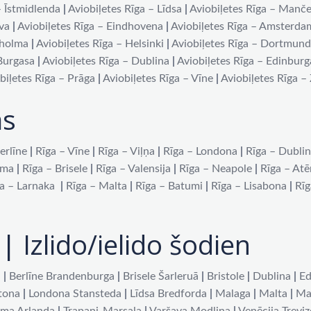
– Īstmidlenda
|
Aviobiļetes Rīga – Līdsa
|
Aviobiļetes Rīga – Manče
iva
|
Aviobiļetes Rīga – Eindhovena
|
Aviobiļetes Rīga – Amsterda
kholma
|
Aviobiļetes Rīga – Helsinki
|
Aviobiļetes Rīga – Dortmun
 Burgasa
|
Aviobiļetes Rīga – Dublina
|
Aviobiļetes Rīga – Edinburg
biļetes Rīga – Prāga
|
Aviobiļetes Rīga – Vīne
|
Aviobiļetes Rīga –
as
erlīne
|
Rīga – Vīne
|
Rīga – Viļņa
|
Rīga – Londona
|
Rīga – Dubli
oma
|
Rīga – Brisele
|
Rīga – Valensija
|
Rīga – Neapole
|
Rīga – At
a – Larnaka
|
Rīga – Malta
|
Rīga – Batumi
|
Rīga – Lisabona
|
Rīg
| Izlido/ielido šodien
a
|
Berlīne Brandenburga
|
Brisele Šarleruā
|
Bristole
|
Dublina
|
Ed
tona
|
Londona Stansteda
|
Līdsa Bredforda
|
Malaga
|
Malta
|
Ma