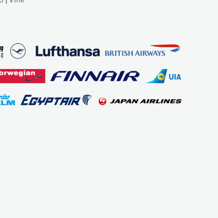
o
|
Vīne