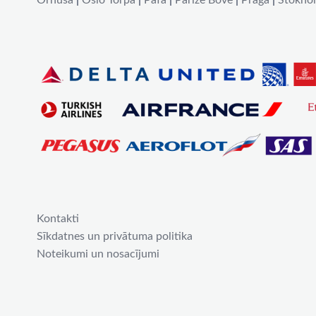
Orhūsa
|
Oslo Torpa
|
Pafa
|
Parīze Bovē
|
Prāga
|
Stokho
Kontakti
Sīkdatnes un privātuma politika
Noteikumi un nosacījumi