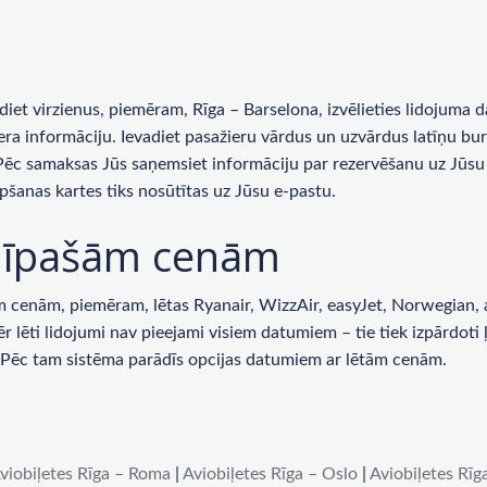
rādiet virzienus, piemēram, Rīga – Barselona, ​​izvēlieties lidojum
era informāciju. Ievadiet pasažieru vārdus un uzvārdus latīņu bur
 Pēc samaksas Jūs saņemsiet informāciju par rezervēšanu uz Jūsu 
pšanas kartes tiks nosūtītas uz Jūsu e-pastu.
ar īpašām cenām
enām, piemēram, lētas Ryanair, WizzAir, easyJet, Norwegian, ai
lēti lidojumi nav pieejami visiem datumiem – tie tiek izpārdoti ļot
u. Pēc tam sistēma parādīs opcijas datumiem ar lētām cenām.
viobiļetes Rīga – Roma
|
Aviobiļetes Rīga – Oslo
|
Aviobiļetes Rīg