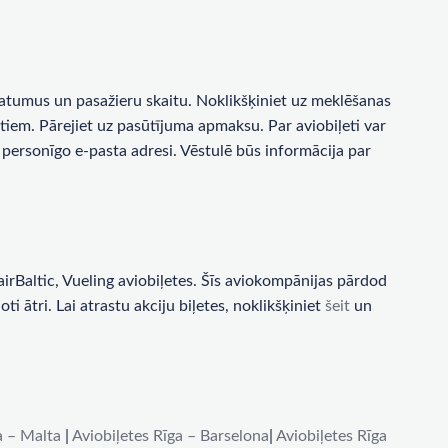
a datumus un pasažieru skaitu. Noklikšķiniet uz meklēšanas
tiem. Pārejiet uz pasūtījuma apmaksu. Par aviobiļeti var
personīgo e-pasta adresi. Vēstulē būs informācija par
rBaltic, Vueling aviobiļetes. Šīs aviokompānijas pārdod
i ātri. Lai atrastu akciju biļetes, noklikšķiniet
šeit
un
a – Malta
|
Aviobiļetes Rīga – Barselona
|
Aviobiļetes Rīga