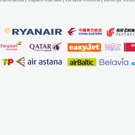
lma Arlanda
|
Trapani-Marsala
|
Varšava Modlina
|
Venēcija Treviz