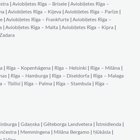
stra
|
Aviobiļetes Rīga – Brisele
|
Aviobiļetes Rīga –
ma
|
Aviobiļetes Rīga – Kijeva
|
Aviobiļetes Rīga – Parīze
|
de
|
Aviobiļetes Rīga – Frankfurte
|
Aviobiļetes Rīga –
a
|
Aviobiļetes Rīga – Malta
|
Aviobiļetes Rīga – Kipra
|
 Zadara
na
|
Rīga – Kopenhāgena
|
Rīga – Helsinki
|
Rīga – Milāna
|
ēnas
|
Rīga – Hamburga
|
Rīga – Diseldorfa
|
Rīga – Malaga
a – Tbilisi
|
Rīga – Palma
|
Rīga – Stambula
|
Rīga –
inburga
|
Gdaņska
|
Gēteborga Landvetera
|
Īstmidlenda
|
nčestra
|
Memmingena
|
Milāna Bergamo
|
Ņūkāsla
|