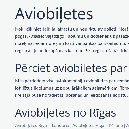
Aviobiļetes
Noklikšķiniet
šeit
, lai atrastu un nopirktu aviobiļeti. No
pogas. Atlasiet vajadzīgo lidojumu un dodieties uz pasaži
norēķināties ar norēķinu karti vai bankas pārskaitījumu.
reģistrāciju un iekāpšanas kartēm. Pēc reģistrēšanās iekā
Pērciet aviobiļetes p
Mēs pārdodam visu aviokompāniju aviobiļetes par zemām c
ļoti lētus lidojumus uz populārākajiem galamērķiem. Tomēr 
kreisajā pusē norādiet izlidošanas un ielidošanas lidost
Aviobiļetes no Rīgas
Aviobiļetes Rīga – Londona
|
Aviobiļetes Rīga – Milāna
|
A