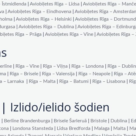
– Īstmidlenda
|
Aviobiļetes Rīga – Līdsa
|
Aviobiļetes Rīga – Manče
iva
|
Aviobiļetes Rīga – Eindhovena
|
Aviobiļetes Rīga – Amsterda
kholma
|
Aviobiļetes Rīga – Helsinki
|
Aviobiļetes Rīga – Dortmun
 Burgasa
|
Aviobiļetes Rīga – Dublina
|
Aviobiļetes Rīga – Edinburg
biļetes Rīga – Prāga
|
Aviobiļetes Rīga – Vīne
|
Aviobiļetes Rīga –
as
erlīne
|
Rīga – Vīne
|
Rīga – Viļņa
|
Rīga – Londona
|
Rīga – Dubli
oma
|
Rīga – Brisele
|
Rīga – Valensija
|
Rīga – Neapole
|
Rīga – At
a – Larnaka
|
Rīga – Malta
|
Rīga – Batumi
|
Rīga – Lisabona
|
Rīg
| Izlido/ielido šodien
a
|
Berlīne Brandenburga
|
Brisele Šarleruā
|
Bristole
|
Dublina
|
Ed
tona
|
Londona Stansteda
|
Līdsa Bredforda
|
Malaga
|
Malta
|
Ma