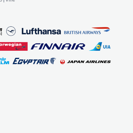
o
|
Vīne