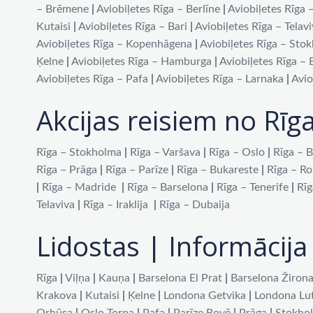
– Brēmene
|
Aviobiļetes Rīga – Berlīne
|
Aviobiļetes Rīga 
Kutaisi
|
Aviobiļetes Rīga – Bari
|
Aviobiļetes Rīga – Telav
Aviobiļetes Rīga – Kopenhāgena
|
Aviobiļetes Rīga – Sto
Ķelne
|
Aviobiļetes Rīga – Hamburga
|
Aviobiļetes Rīga –
Aviobiļetes Rīga – Pafa
|
Aviobiļetes Rīga – Larnaka
|
Avio
Akcijas reisiem no Rīg
Rīga – Stokholma
|
Rīga – Varšava
|
Rīga – Oslo
|
Rīga – B
Rīga – Prāga
|
Rīga – Parīze
|
Rīga – Bukareste
|
Rīga – R
|
Rīga – Madride
|
Rīga – Barselona
|
Rīga – Tenerife
|
Rīg
Telaviva
|
Rīga – Iraklija
|
Rīga – Dubaija
Lidostas | Informācija 
Rīga
|
Viļņa
|
Kauņa
|
Barselona El Prat
|
Barselona Žiron
Krakova
|
Kutaisi
|
Ķelne
|
Londona Getvika
|
Londona Lu