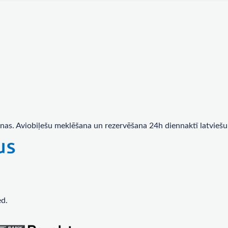
nas. Aviobiļešu meklēšana un rezervēšana 24h diennaktī latviešu
ed.