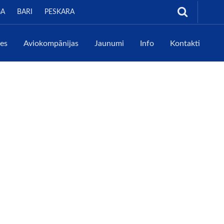
GA
BARI
PESKARA
tes
Aviokompānijas
Jaunumi
Info
Kontakti