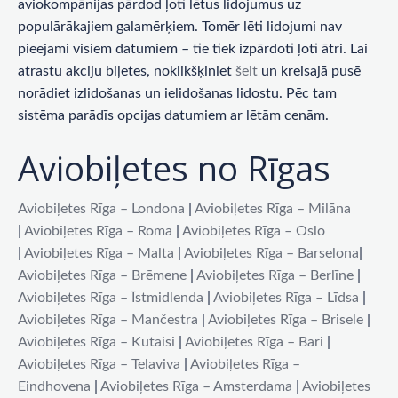
aviokompānijas pārdod ļoti lētus lidojumus uz
populārākajiem galamērķiem. Tomēr lēti lidojumi nav
pieejami visiem datumiem – tie tiek izpārdoti ļoti ātri. Lai
atrastu akciju biļetes, noklikšķiniet
šeit
un kreisajā pusē
norādiet izlidošanas un ielidošanas lidostu. Pēc tam
sistēma parādīs opcijas datumiem ar lētām cenām.
Aviobiļetes no Rīgas
Aviobiļetes Rīga – Londona
|
Aviobiļetes Rīga – Milāna
|
Aviobiļetes Rīga – Roma
|
Aviobiļetes Rīga – Oslo
|
Aviobiļetes Rīga – Malta
|
Aviobiļetes Rīga – Barselona
|
Aviobiļetes Rīga – Brēmene
|
Aviobiļetes Rīga – Berlīne
|
Aviobiļetes Rīga – Īstmidlenda
|
Aviobiļetes Rīga – Līdsa
|
Aviobiļetes Rīga – Mančestra
|
Aviobiļetes Rīga – Brisele
|
Aviobiļetes Rīga – Kutaisi
|
Aviobiļetes Rīga – Bari
|
Aviobiļetes Rīga – Telaviva
|
Aviobiļetes Rīga –
Eindhovena
|
Aviobiļetes Rīga – Amsterdama
|
Aviobiļetes