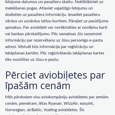
lidojuma datumus un pasažieru skaitu. Noklikšķiniet uz
meklēšanas pogas. Atlasiet vajadzīgo lidojumu un
dodieties uz pasažiera informāciju. Ievadiet pasažieru
vārdus un uzvārdus latīņu burtiem. Pārejiet uz pasūtījuma
apmaksu. Par aviobiļeti var norēķināties ar norēķinu karti
vai bankas pārskaitījumu. Pēc samaksas Jūs saņemsiet
informāciju par rezervēšanu uz Jūsu personīgo e-pasta
adresi. Vēstulē būs informācija par reģistrāciju un
iekāpšanas kartēm. Pēc reģistrēšanās iekāpšanas kartes
tiks nosūtītas uz Jūsu e-pastu.
Pērciet aviobiļetes par
īpašām cenām
Mēs pārdodam visu aviokompāniju aviobiļetes par zemām
cenām, piemēram, lētas Ryanair, WizzAir, easyJet,
Norwegian, airBaltic, Vueling aviobiļetes. Šīs