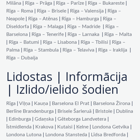
Milāna
|
Rīga – Prāga
|
Rīga – Parīze
|
Rīga – Bukareste
|
Rīga – Roma
|
Rīga – Brisele
|
Rīga – Valensija
|
Rīga –
Neapole
|
Rīga – Atēnas
|
Rīga – Hamburga
|
Rīga –
Diseldorfa
|
Rīga – Malaga
|
Rīga – Madride
|
Rīga –
Barselona
|
Rīga – Tenerife
|
Rīga – Larnaka
|
Rīga – Malta
|
Rīga – Batumi
|
Rīga – Lisabona
|
Rīga – Tbilisi
|
Rīga –
Palma
|
Rīga – Stambula
|
Rīga – Telaviva
|
Rīga – Iraklija
|
Rīga – Dubaija
Lidostas | Informācija
| Izlido/ielido šodien
Rīga
|
Viļņa
|
Kauņa
|
Barselona El Prat
|
Barselona Žirona
|
Berlīne Brandenburga
|
Brisele Šarleruā
|
Bristole
|
Dublina
|
Edinburga
|
Gdaņska
|
Gēteborga Landvetera
|
Īstmidlenda
|
Krakova
|
Kutaisi
|
Ķelne
|
Londona Getvika
|
Londona Lutona
|
Londona Stansteda
|
Līdsa Bredforda
|