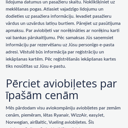
lidojuma datumus un pasažieru skaitu. Noklikšķiniet uz
meklēšanas pogas. Atlasiet vajadzīgo lidojumu un
dodieties uz pasažiera informāciju. Ievadiet pasažieru
vārdus un uzvārdus latīņu burtiem. Pārejiet uz pasūtījuma
apmaksu. Par aviobiļeti var norēķināties ar norēķinu karti
vai bankas pārskaitījumu. Pēc samaksas Jūs saņemsiet
informāciju par rezervēšanu uz Jūsu personīgo e-pasta
adresi. Vēstulē būs informācija par reģistrāciju un
iekāpšanas kartēm. Pēc reģistrēšanās iekāpšanas kartes
tiks nosūtītas uz Jūsu e-pastu.
Pērciet aviobiļetes par
īpašām cenām
Mēs pārdodam visu aviokompāniju aviobiļetes par zemām
cenām, piemēram, lētas Ryanair, WizzAir, easyJet,
Norwegian, airBaltic, Vueling aviobiļetes. Šīs