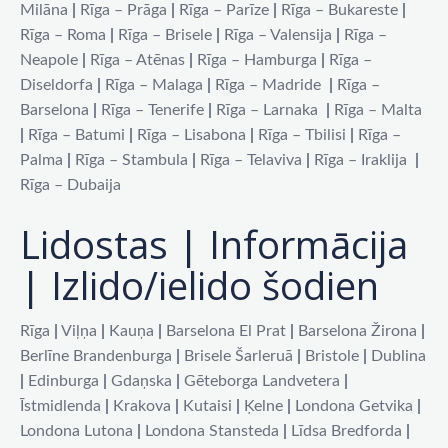
Milāna
|
Rīga – Prāga
|
Rīga – Parīze
|
Rīga – Bukareste
|
Rīga – Roma
|
Rīga – Brisele
|
Rīga – Valensija
|
Rīga –
Neapole
|
Rīga – Atēnas
|
Rīga – Hamburga
|
Rīga –
Diseldorfa
|
Rīga – Malaga
|
Rīga – Madride
|
Rīga –
Barselona
|
Rīga – Tenerife
|
Rīga – Larnaka
|
Rīga – Malta
|
Rīga – Batumi
|
Rīga – Lisabona
|
Rīga – Tbilisi
|
Rīga –
Palma
|
Rīga – Stambula
|
Rīga – Telaviva
|
Rīga – Iraklija
|
Rīga – Dubaija
Lidostas | Informācija
| Izlido/ielido šodien
Rīga
|
Viļņa
|
Kauņa
|
Barselona El Prat
|
Barselona Žirona
|
Berlīne Brandenburga
|
Brisele Šarleruā
|
Bristole
|
Dublina
|
Edinburga
|
Gdaņska
|
Gēteborga Landvetera
|
Īstmidlenda
|
Krakova
|
Kutaisi
|
Ķelne
|
Londona Getvika
|
Londona Lutona
|
Londona Stansteda
|
Līdsa Bredforda
|