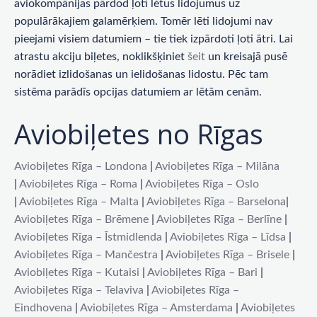
aviokompānijas pārdod ļoti lētus lidojumus uz
populārākajiem galamērķiem. Tomēr lēti lidojumi nav
pieejami visiem datumiem – tie tiek izpārdoti ļoti ātri. Lai
atrastu akciju biļetes, noklikšķiniet
šeit
un kreisajā pusē
norādiet izlidošanas un ielidošanas lidostu. Pēc tam
sistēma parādīs opcijas datumiem ar lētām cenām.
Aviobiļetes no Rīgas
Aviobiļetes Rīga – Londona
|
Aviobiļetes Rīga – Milāna
|
Aviobiļetes Rīga – Roma
|
Aviobiļetes Rīga – Oslo
|
Aviobiļetes Rīga – Malta
|
Aviobiļetes Rīga – Barselona
|
Aviobiļetes Rīga – Brēmene
|
Aviobiļetes Rīga – Berlīne
|
Aviobiļetes Rīga – Īstmidlenda
|
Aviobiļetes Rīga – Līdsa
|
Aviobiļetes Rīga – Mančestra
|
Aviobiļetes Rīga – Brisele
|
Aviobiļetes Rīga – Kutaisi
|
Aviobiļetes Rīga – Bari
|
Aviobiļetes Rīga – Telaviva
|
Aviobiļetes Rīga –
Eindhovena
|
Aviobiļetes Rīga – Amsterdama
|
Aviobiļetes