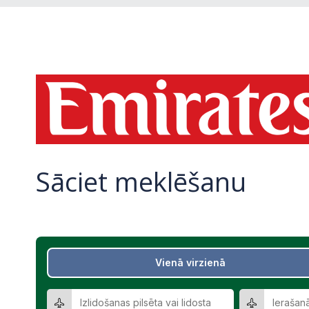
Sāciet meklēšanu
Vienā virzienā