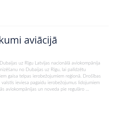
kumi aviācijā
 Dubaijas uz Rīgu Latvijas nacionālā aviokompānija
ganizēšanu no Dubaijas uz Rīgu, lai palīdzētu
jiem gaisa telpas ierobežojumiem reģionā. Drošības
ās valstīs ieviesa pagaidu ierobežojumus lidojumiem
iskās aviokompānijas un noveda pie regulāro …