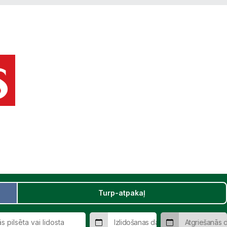
Turp-atpakaļ