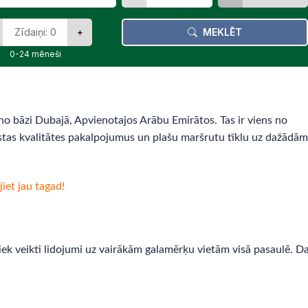
+
MEKLĒT
0-24 mēneši
eno bāzi Dubajā, Apvienotajos Arābu Emirātos. Tas ir viens no
stas kvalitātes pakalpojumus un plašu maršrutu tīklu uz dažādām
jiet jau tagad!
ek veikti lidojumi uz vairākām galamērķu vietām visā pasaulē. Da