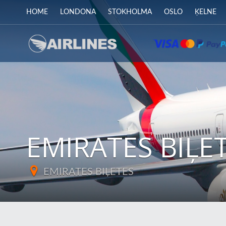
HOME
LONDONA
STOKHOLMA
OSLO
ĶELNE
EMIRATES BIĻE
EMIRATES BIĻETES