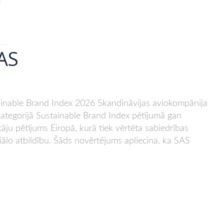
r
SAS
stainable Brand Index 2026 Skandināvijas aviokompānija
kategorijā Sustainable Brand Index pētījumā gan
ētāju pētījums Eiropā, kurā tiek vērtēta sabiedrības
iālo atbildību. Šāds novērtējums apliecina, ka SAS