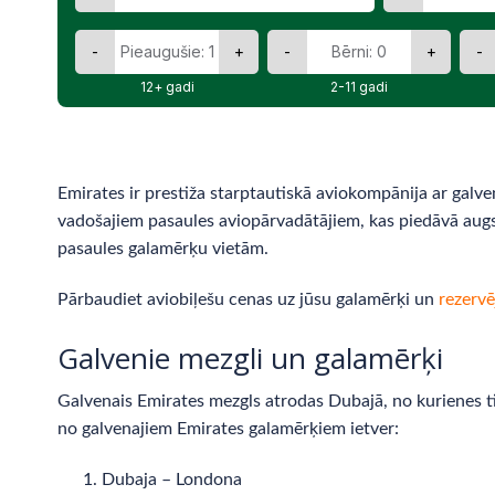
-
+
-
+
-
12+ gadi
2-11 gadi
Emirates ir prestiža starptautiskā aviokompānija ar galv
vadošajiem pasaules aviopārvadātājiem, kas piedāvā aug
pasaules galamērķu vietām.
Pārbaudiet aviobiļešu cenas uz jūsu galamērķi un
rezervē
Galvenie mezgli un galamērķi
Galvenais Emirates mezgls atrodas Dubajā, no kurienes ti
no galvenajiem Emirates galamērķiem ietver:
Dubaja – Londona