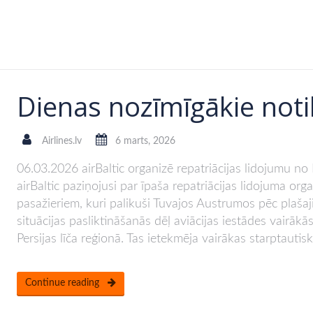
Dienas nozīmīgākie noti
Airlines.lv
6 marts, 2026
06.03.2026 airBaltic organizē repatriācijas lidojumu no
airBaltic paziņojusi par īpaša repatriācijas lidojuma or
pasažieriem, kuri palikuši Tuvajos Austrumos pēc plaša
situācijas pasliktināšanās dēļ aviācijas iestādes vairāk
Persijas līča reģionā. Tas ietekmēja vairākas starptaut
Continue reading