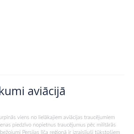
kumi aviācijā
pinās viens no lielākajiem aviācijas traucējumiem
ienas piedzīvo nopietnus traucējumus pēc militārās
bežojumi Persijas līča reģionā ir izraisījuši tūkstošiem