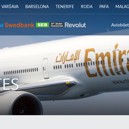
VARŠAVA
BARSELONA
TENERIFE
RODA
PAFA
MALA
Aviobiļe
TES