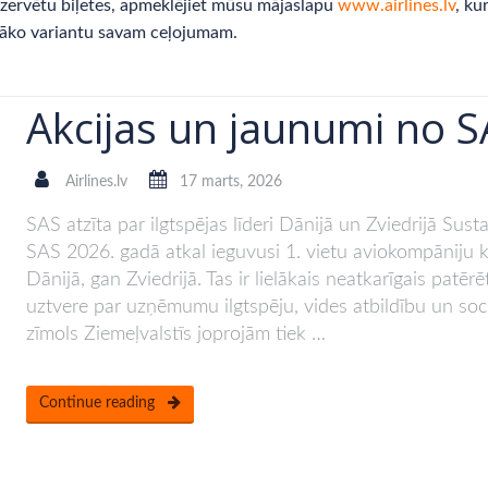
ezervētu biļetes, apmeklējiet mūsu mājaslapu
www.airlines.lv
, ku
otāko variantu savam ceļojumam.
Akcijas un jaunumi no 
Airlines.lv
17 marts, 2026
SAS atzīta par ilgtspējas līderi Dānijā un Zviedrijā Su
SAS 2026. gadā atkal ieguvusi 1. vietu aviokompāniju 
Dānijā, gan Zviedrijā. Tas ir lielākais neatkarīgais patēr
uztvere par uzņēmumu ilgtspēju, vides atbildību un soc
zīmols Ziemeļvalstīs joprojām tiek …
Continue reading