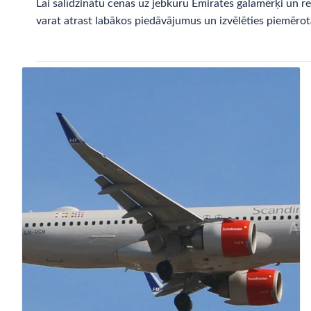
Lai salīdzinātu cenas uz jebkuru Emirates galamērķi un r
varat atrast labākos piedāvājumus un izvēlēties piemēr