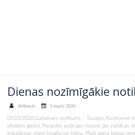
Dienas nozīmīgākie noti
Airlines.lv
5 marts, 2026
05.03.2026 Galvenais notikums – Tuvajos Austrumos tur
pēdējos gados Pasaules aviācijas nozare jau vairākas d
eskalācijas starp Izraēlu un Irānu. Plaši gaisa telpas iero