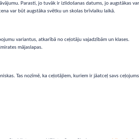
āvājumu. Parasti, jo tuvāk ir izlidošanas datums, jo augstākas va
cena var būt augstāka svētku un skolas brīvlaiku laikā.
ojumu variantus, atkarībā no ceļotāju vajadzībām un klases.
Emirates mājaslapas.
iskas. Tas nozīmē, ka ceļotājiem, kuriem ir jāatceļ savs ceļojums