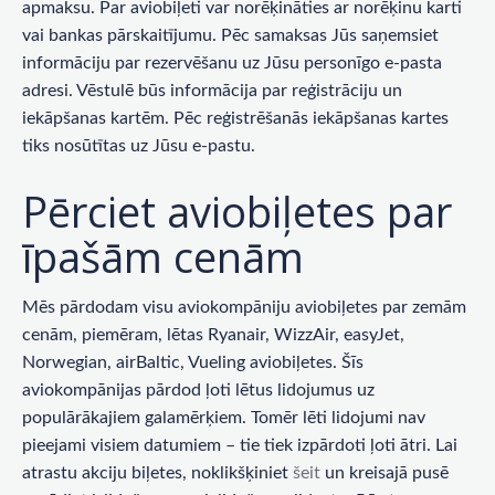
apmaksu. Par aviobiļeti var norēķināties ar norēķinu karti
vai bankas pārskaitījumu. Pēc samaksas Jūs saņemsiet
informāciju par rezervēšanu uz Jūsu personīgo e-pasta
adresi. Vēstulē būs informācija par reģistrāciju un
iekāpšanas kartēm. Pēc reģistrēšanās iekāpšanas kartes
tiks nosūtītas uz Jūsu e-pastu.
Pērciet aviobiļetes par
īpašām cenām
Mēs pārdodam visu aviokompāniju aviobiļetes par zemām
cenām, piemēram, lētas Ryanair, WizzAir, easyJet,
Norwegian, airBaltic, Vueling aviobiļetes. Šīs
aviokompānijas pārdod ļoti lētus lidojumus uz
populārākajiem galamērķiem. Tomēr lēti lidojumi nav
pieejami visiem datumiem – tie tiek izpārdoti ļoti ātri. Lai
atrastu akciju biļetes, noklikšķiniet
šeit
un kreisajā pusē