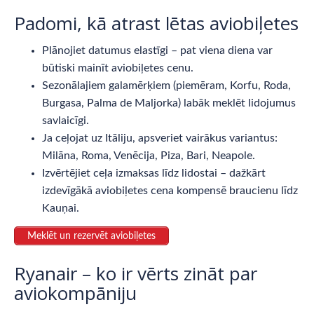
Padomi, kā atrast lētas aviobiļetes
Plānojiet datumus elastīgi – pat viena diena var
būtiski mainīt aviobiļetes cenu.
Sezonālajiem galamērķiem (piemēram, Korfu, Roda,
Burgasa, Palma de Maljorka) labāk meklēt lidojumus
savlaicīgi.
Ja ceļojat uz Itāliju, apsveriet vairākus variantus:
Milāna, Roma, Venēcija, Piza, Bari, Neapole.
Izvērtējiet ceļa izmaksas līdz lidostai – dažkārt
izdevīgākā aviobiļetes cena kompensē braucienu līdz
Kauņai.
Meklēt un rezervēt aviobiļetes
Ryanair – ko ir vērts zināt par
aviokompāniju