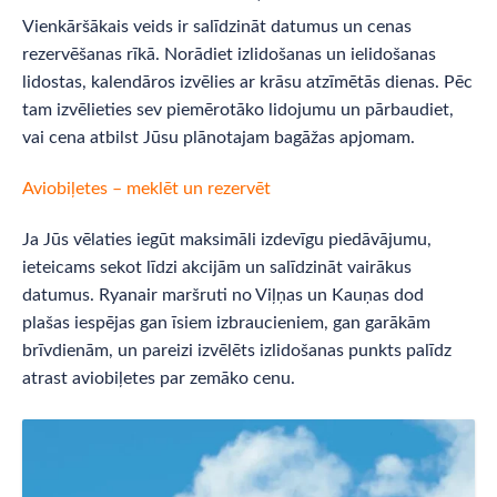
Vienkāršākais veids ir salīdzināt datumus un cenas
rezervēšanas rīkā. Norādiet izlidošanas un ielidošanas
lidostas, kalendāros izvēlies ar krāsu atzīmētās dienas. Pēc
tam izvēlieties sev piemērotāko lidojumu un pārbaudiet,
vai cena atbilst Jūsu plānotajam bagāžas apjomam.
Aviobiļetes – meklēt un rezervēt
Ja Jūs vēlaties iegūt maksimāli izdevīgu piedāvājumu,
ieteicams sekot līdzi akcijām un salīdzināt vairākus
datumus. Ryanair maršruti no Viļņas un Kauņas dod
plašas iespējas gan īsiem izbraucieniem, gan garākām
brīvdienām, un pareizi izvēlēts izlidošanas punkts palīdz
atrast aviobiļetes par zemāko cenu.