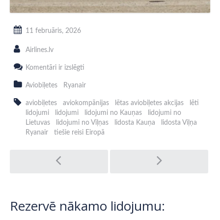
11 februāris, 2026
Airlines.lv
Aviobiļetes
Komentāri ir izslēgti
ar
Ryanair
Aviobiļetes
Ryanair
no
Lietuvas
aviobiļetes
aviokompānijas
lētas aviobiļetes akcijas
lēti
–
lidojumi
lidojumi
lidojumi no Kauņas
lidojumi no
maršruti
Lietuvas
lidojumi no Viļņas
lidosta Kauņa
lidosta Viļņa
no
Ryanair
tiešie reisi Eiropā
Viļņas
un
Post
Kauņas
navigation
Rezervē nākamo lidojumu: