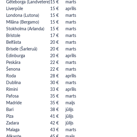
Gēteborga (Landvetere)
15 €
marts
Liverpūle
15 €
aprīlis
Londona (Lutona)
15 €
marts
Milāna (Bergamo)
15 €
marts
Stokholma (Arlanda)
15 €
marts
Bristole
17 €
marts
Belfāsta
20 €
marts
Brisele (Šarleruā)
20 €
marts
Edinburga
20 €
aprīlis
Peskāra
22 €
marts
Šenona
22 €
marts
Roda
28 €
aprīlis
Dublina
30 €
marts
Rimini
33 €
aprīlis
Pafosa
35 €
marts
Madride
35 €
maijs
Bari
38 €
jūlijs
Piza
41 €
jūlijs
Zadara
42 €
jūlijs
Malaga
43 €
marts
Alikante
45 €
maijs