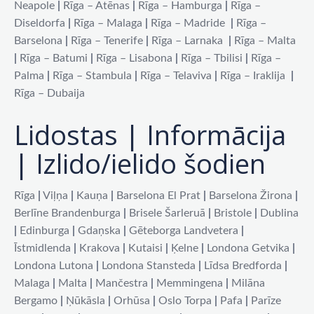
Neapole
|
Rīga – Atēnas
|
Rīga – Hamburga
|
Rīga –
Diseldorfa
|
Rīga – Malaga
|
Rīga – Madride
|
Rīga –
Barselona
|
Rīga – Tenerife
|
Rīga – Larnaka
|
Rīga – Malta
|
Rīga – Batumi
|
Rīga – Lisabona
|
Rīga – Tbilisi
|
Rīga –
Palma
|
Rīga – Stambula
|
Rīga – Telaviva
|
Rīga – Iraklija
|
Rīga – Dubaija
Lidostas | Informācija
| Izlido/ielido šodien
Rīga
|
Viļņa
|
Kauņa
|
Barselona El Prat
|
Barselona Žirona
|
Berlīne Brandenburga
|
Brisele Šarleruā
|
Bristole
|
Dublina
|
Edinburga
|
Gdaņska
|
Gēteborga Landvetera
|
Īstmidlenda
|
Krakova
|
Kutaisi
|
Ķelne
|
Londona Getvika
|
Londona Lutona
|
Londona Stansteda
|
Līdsa Bredforda
|
Malaga
|
Malta
|
Mančestra
|
Memmingena
|
Milāna
Bergamo
|
Ņūkāsla
|
Orhūsa
|
Oslo Torpa
|
Pafa
|
Parīze