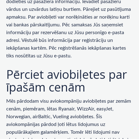
dodieties uz pasažiera informāciju. Ievadiet pasažieru
vārdus un uzvārdus latīņu burtiem. Pārejiet uz pasūtījuma
apmaksu. Par aviobiļeti var norēķināties ar norēķinu karti
vai bankas pārskaitījumu. Pēc samaksas Jūs saņemsiet
informāciju par rezervēšanu uz Jūsu personīgo e-pasta
adresi. Vēstulē būs informācija par reģistrāciju un
iekāpšanas kartēm. Pēc reģistrēšanās iekāpšanas kartes
tiks nosūtītas uz Jūsu e-pastu.
Pērciet aviobiļetes par
īpašām cenām
Mēs pārdodam visu aviokompāniju aviobiļetes par zemām
cenām, piemēram, lētas Ryanair, WizzAir, easyJet,
Norwegian, airBaltic, Vueling aviobiļetes. Šīs
aviokompānijas pārdod ļoti lētus lidojumus uz
populārākajiem galamērķiem. Tomēr lēti lidojumi nav