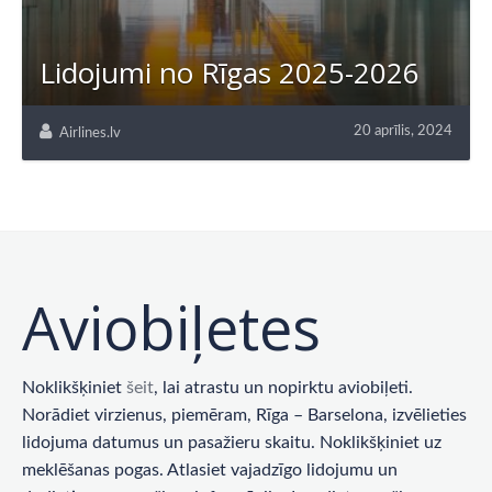
Lidojumi no Rīgas 2025-2026
20 aprīlis, 2024
Airlines.lv
Aviobiļetes
Noklikšķiniet
šeit
, lai atrastu un nopirktu aviobiļeti.
Norādiet virzienus, piemēram, Rīga – Barselona, ​​izvēlieties
lidojuma datumus un pasažieru skaitu. Noklikšķiniet uz
meklēšanas pogas. Atlasiet vajadzīgo lidojumu un