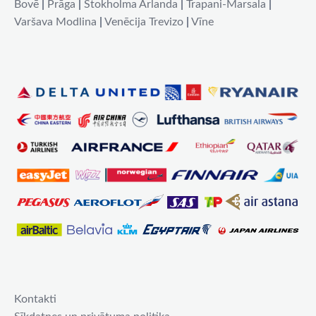
Bovē
|
Prāga
|
Stokholma Arlanda
|
Trapani-Marsala
|
Varšava Modlina
|
Venēcija Trevizo
|
Vīne
Kontakti