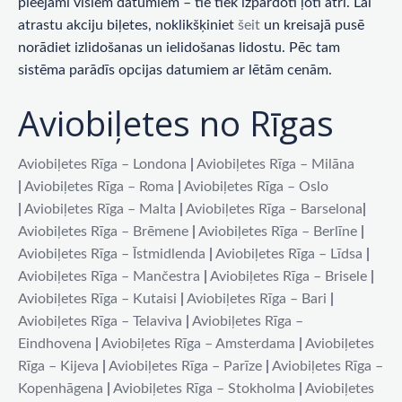
pieejami visiem datumiem – tie tiek izpārdoti ļoti ātri. Lai
atrastu akciju biļetes, noklikšķiniet
šeit
un kreisajā pusē
norādiet izlidošanas un ielidošanas lidostu. Pēc tam
sistēma parādīs opcijas datumiem ar lētām cenām.
Aviobiļetes no Rīgas
Aviobiļetes Rīga – Londona
|
Aviobiļetes Rīga – Milāna
|
Aviobiļetes Rīga – Roma
|
Aviobiļetes Rīga – Oslo
|
Aviobiļetes Rīga – Malta
|
Aviobiļetes Rīga – Barselona
|
Aviobiļetes Rīga – Brēmene
|
Aviobiļetes Rīga – Berlīne
|
Aviobiļetes Rīga – Īstmidlenda
|
Aviobiļetes Rīga – Līdsa
|
Aviobiļetes Rīga – Mančestra
|
Aviobiļetes Rīga – Brisele
|
Aviobiļetes Rīga – Kutaisi
|
Aviobiļetes Rīga – Bari
|
Aviobiļetes Rīga – Telaviva
|
Aviobiļetes Rīga –
Eindhovena
|
Aviobiļetes Rīga – Amsterdama
|
Aviobiļetes
Rīga – Kijeva
|
Aviobiļetes Rīga – Parīze
|
Aviobiļetes Rīga –
Kopenhāgena
|
Aviobiļetes Rīga – Stokholma
|
Aviobiļetes