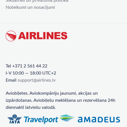
Sīkdatnes un privātuma politika
Noteikumi un nosacījumi
Tel +371 2 561 44 22
I-V 10:00 — 18:00 UTC+2
Email
support@airlines.lv
Aviobiļetes. Aviokompāniju jaunumi, akcijas un
izpārdošanas. Aviobiļešu meklēšana un rezervēšana 24h
diennaktī latviešu valodā.