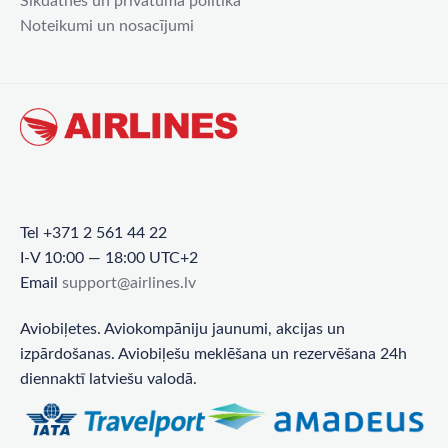
Sīkdatnes un privātuma politika
Noteikumi un nosacījumi
Tel +371 2 561 44 22
I-V 10:00 — 18:00 UTC+2
Email
support@airlines.lv
Aviobiļetes. Aviokompāniju jaunumi, akcijas un
izpārdošanas. Aviobiļešu meklēšana un rezervēšana 24h
diennaktī latviešu valodā.