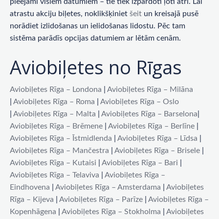
pieejami visiem datumiem – tie tiek izpārdoti ļoti ātri. Lai
atrastu akciju biļetes, noklikšķiniet
šeit
un kreisajā pusē
norādiet izlidošanas un ielidošanas lidostu. Pēc tam
sistēma parādīs opcijas datumiem ar lētām cenām.
Aviobiļetes no Rīgas
Aviobiļetes Rīga – Londona
|
Aviobiļetes Rīga – Milāna
|
Aviobiļetes Rīga – Roma
|
Aviobiļetes Rīga – Oslo
|
Aviobiļetes Rīga – Malta
|
Aviobiļetes Rīga – Barselona
|
Aviobiļetes Rīga – Brēmene
|
Aviobiļetes Rīga – Berlīne
|
Aviobiļetes Rīga – Īstmidlenda
|
Aviobiļetes Rīga – Līdsa
|
Aviobiļetes Rīga – Mančestra
|
Aviobiļetes Rīga – Brisele
|
Aviobiļetes Rīga – Kutaisi
|
Aviobiļetes Rīga – Bari
|
Aviobiļetes Rīga – Telaviva
|
Aviobiļetes Rīga –
Eindhovena
|
Aviobiļetes Rīga – Amsterdama
|
Aviobiļetes
Rīga – Kijeva
|
Aviobiļetes Rīga – Parīze
|
Aviobiļetes Rīga –
Kopenhāgena
|
Aviobiļetes Rīga – Stokholma
|
Aviobiļetes