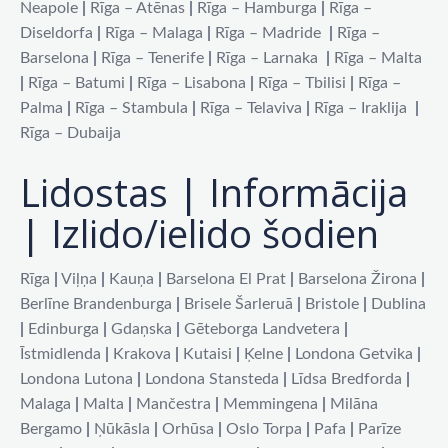
Neapole
|
Rīga – Atēnas
|
Rīga – Hamburga
|
Rīga –
Diseldorfa
|
Rīga – Malaga
|
Rīga – Madride
|
Rīga –
Barselona
|
Rīga – Tenerife
|
Rīga – Larnaka
|
Rīga – Malta
|
Rīga – Batumi
|
Rīga – Lisabona
|
Rīga – Tbilisi
|
Rīga –
Palma
|
Rīga – Stambula
|
Rīga – Telaviva
|
Rīga – Iraklija
|
Rīga – Dubaija
Lidostas | Informācija
| Izlido/ielido šodien
Rīga
|
Viļņa
|
Kauņa
|
Barselona El Prat
|
Barselona Žirona
|
Berlīne Brandenburga
|
Brisele Šarleruā
|
Bristole
|
Dublina
|
Edinburga
|
Gdaņska
|
Gēteborga Landvetera
|
Īstmidlenda
|
Krakova
|
Kutaisi
|
Ķelne
|
Londona Getvika
|
Londona Lutona
|
Londona Stansteda
|
Līdsa Bredforda
|
Malaga
|
Malta
|
Mančestra
|
Memmingena
|
Milāna
Bergamo
|
Ņūkāsla
|
Orhūsa
|
Oslo Torpa
|
Pafa
|
Parīze