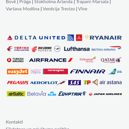
Bovē
|
Prāga
|
Stokholma Arlanda
|
Trapani-Marsala
|
Varšava Modlina
|
Venēcija Trevizo
|
Vīne
Kontakti