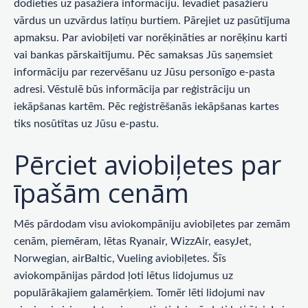
dodieties uz pasažiera informāciju. Ievadiet pasažieru
vārdus un uzvārdus latīņu burtiem. Pārejiet uz pasūtījuma
apmaksu. Par aviobiļeti var norēķināties ar norēķinu karti
vai bankas pārskaitījumu. Pēc samaksas Jūs saņemsiet
informāciju par rezervēšanu uz Jūsu personīgo e-pasta
adresi. Vēstulē būs informācija par reģistrāciju un
iekāpšanas kartēm. Pēc reģistrēšanās iekāpšanas kartes
tiks nosūtītas uz Jūsu e-pastu.
Pērciet aviobiļetes par
īpašām cenām
Mēs pārdodam visu aviokompāniju aviobiļetes par zemām
cenām, piemēram, lētas Ryanair, WizzAir, easyJet,
Norwegian, airBaltic, Vueling aviobiļetes. Šīs
aviokompānijas pārdod ļoti lētus lidojumus uz
populārākajiem galamērķiem. Tomēr lēti lidojumi nav