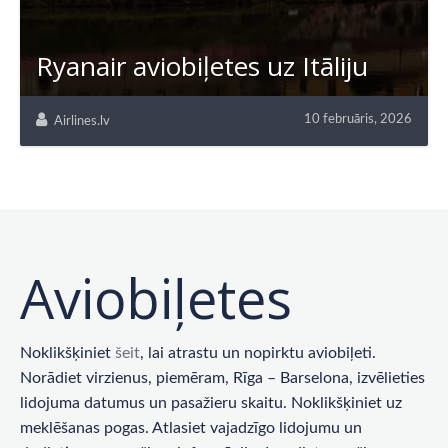
Ryanair aviobiļetes uz Itāliju
10 februāris, 2026
Airlines.lv
Aviobiļetes
Noklikšķiniet
šeit
, lai atrastu un nopirktu aviobiļeti.
Norādiet virzienus, piemēram, Rīga – Barselona, ​​izvēlieties
lidojuma datumus un pasažieru skaitu. Noklikšķiniet uz
meklēšanas pogas. Atlasiet vajadzīgo lidojumu un