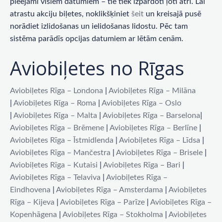
pieejami visiem datumiem – tie tiek izpārdoti ļoti ātri. Lai
atrastu akciju biļetes, noklikšķiniet
šeit
un kreisajā pusē
norādiet izlidošanas un ielidošanas lidostu. Pēc tam
sistēma parādīs opcijas datumiem ar lētām cenām.
Aviobiļetes no Rīgas
Aviobiļetes Rīga – Londona
|
Aviobiļetes Rīga – Milāna
|
Aviobiļetes Rīga – Roma
|
Aviobiļetes Rīga – Oslo
|
Aviobiļetes Rīga – Malta
|
Aviobiļetes Rīga – Barselona
|
Aviobiļetes Rīga – Brēmene
|
Aviobiļetes Rīga – Berlīne
|
Aviobiļetes Rīga – Īstmidlenda
|
Aviobiļetes Rīga – Līdsa
|
Aviobiļetes Rīga – Mančestra
|
Aviobiļetes Rīga – Brisele
|
Aviobiļetes Rīga – Kutaisi
|
Aviobiļetes Rīga – Bari
|
Aviobiļetes Rīga – Telaviva
|
Aviobiļetes Rīga –
Eindhovena
|
Aviobiļetes Rīga – Amsterdama
|
Aviobiļetes
Rīga – Kijeva
|
Aviobiļetes Rīga – Parīze
|
Aviobiļetes Rīga –
Kopenhāgena
|
Aviobiļetes Rīga – Stokholma
|
Aviobiļetes