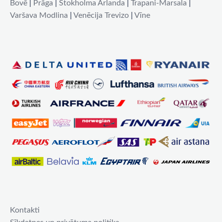
Bovē
|
Prāga
|
Stokholma Arlanda
|
Trapani-Marsala
|
Varšava Modlina
|
Venēcija Trevizo
|
Vīne
Kontakti