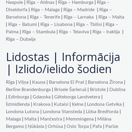
Neapole
|
Rīga – Atēnas
|
Rīga – Hamburga
|
Rīga –
Diseldorfa
|
Rīga – Malaga
|
Rīga – Madride
|
Rīga –
Barselona
|
Rīga – Tenerife
|
Rīga – Larnaka
|
Rīga – Malta
|
Rīga – Batumi
|
Rīga – Lisabona
|
Rīga – Tbilisi
|
Rīga –
Palma
|
Rīga – Stambula
|
Rīga – Telaviva
|
Rīga – Iraklija
|
Rīga – Dubaija
Lidostas | Informācija
| Izlido/ielido šodien
Rīga
|
Viļņa
|
Kauņa
|
Barselona El Prat
|
Barselona Žirona
|
Berlīne Brandenburga
|
Brisele Šarleruā
|
Bristole
|
Dublina
|
Edinburga
|
Gdaņska
|
Gēteborga Landvetera
|
Īstmidlenda
|
Krakova
|
Kutaisi
|
Ķelne
|
Londona Getvika
|
Londona Lutona
|
Londona Stansteda
|
Līdsa Bredforda
|
Malaga
|
Malta
|
Mančestra
|
Memmingena
|
Milāna
Bergamo
|
Ņūkāsla
|
Orhūsa
|
Oslo Torpa
|
Pafa
|
Parīze