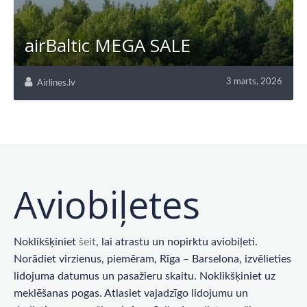
airBaltic MEGA SALE
3 marts, 2026
Airlines.lv
Aviobiļetes
Noklikšķiniet
šeit
, lai atrastu un nopirktu aviobiļeti.
Norādiet virzienus, piemēram, Rīga – Barselona, ​​izvēlieties
lidojuma datumus un pasažieru skaitu. Noklikšķiniet uz
meklēšanas pogas. Atlasiet vajadzīgo lidojumu un