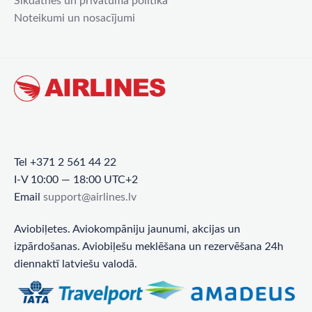
Sīkdatnes un privātuma politika
Noteikumi un nosacījumi
Tel +371 2 561 44 22
I-V 10:00 — 18:00 UTC+2
Email
support@airlines.lv
Aviobiļetes. Aviokompāniju jaunumi, akcijas un
izpārdošanas. Aviobiļešu meklēšana un rezervēšana 24h
diennaktī latviešu valodā.