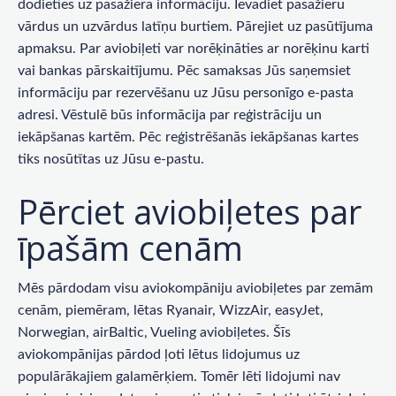
dodieties uz pasažiera informāciju. Ievadiet pasažieru
vārdus un uzvārdus latīņu burtiem. Pārejiet uz pasūtījuma
apmaksu. Par aviobiļeti var norēķināties ar norēķinu karti
vai bankas pārskaitījumu. Pēc samaksas Jūs saņemsiet
informāciju par rezervēšanu uz Jūsu personīgo e-pasta
adresi. Vēstulē būs informācija par reģistrāciju un
iekāpšanas kartēm. Pēc reģistrēšanās iekāpšanas kartes
tiks nosūtītas uz Jūsu e-pastu.
Pērciet aviobiļetes par
īpašām cenām
Mēs pārdodam visu aviokompāniju aviobiļetes par zemām
cenām, piemēram, lētas Ryanair, WizzAir, easyJet,
Norwegian, airBaltic, Vueling aviobiļetes. Šīs
aviokompānijas pārdod ļoti lētus lidojumus uz
populārākajiem galamērķiem. Tomēr lēti lidojumi nav