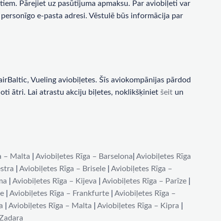
tiem. Pārejiet uz pasūtījuma apmaksu. Par aviobiļeti var
personīgo e-pasta adresi. Vēstulē būs informācija par
rBaltic, Vueling aviobiļetes. Šīs aviokompānijas pārdod
i ātri. Lai atrastu akciju biļetes, noklikšķiniet
šeit
un
a – Malta
|
Aviobiļetes Rīga – Barselona
|
Aviobiļetes Rīga
stra
|
Aviobiļetes Rīga – Brisele
|
Aviobiļetes Rīga –
ma
|
Aviobiļetes Rīga – Kijeva
|
Aviobiļetes Rīga – Parīze
|
de
|
Aviobiļetes Rīga – Frankfurte
|
Aviobiļetes Rīga –
a
|
Aviobiļetes Rīga – Malta
|
Aviobiļetes Rīga – Kipra
|
 Zadara