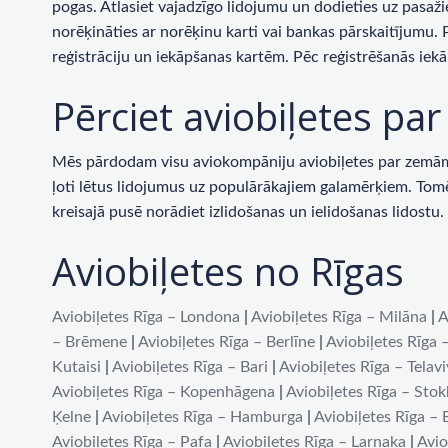
pogas. Atlasiet vajadzīgo lidojumu un dodieties uz pasaži
norēķināties ar norēķinu karti vai bankas pārskaitījumu.
reģistrāciju un iekāpšanas kartēm. Pēc reģistrēšanās iekā
Pērciet aviobiļetes p
Mēs pārdodam visu aviokompāniju aviobiļetes par zemām c
ļoti lētus lidojumus uz populārākajiem galamērķiem. Tomēr 
kreisajā pusē norādiet izlidošanas un ielidošanas lidost
Aviobiļetes no Rīgas
Aviobiļetes Rīga – Londona
|
Aviobiļetes Rīga – Milāna
|
A
– Brēmene
|
Aviobiļetes Rīga – Berlīne
|
Aviobiļetes Rīga 
Kutaisi
|
Aviobiļetes Rīga – Bari
|
Aviobiļetes Rīga – Telav
Aviobiļetes Rīga – Kopenhāgena
|
Aviobiļetes Rīga – Sto
Ķelne
|
Aviobiļetes Rīga – Hamburga
|
Aviobiļetes Rīga –
Aviobiļetes Rīga – Pafa
|
Aviobiļetes Rīga – Larnaka
|
Avio