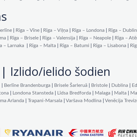
as
erlīne
|
Rīga – Vīne
|
Rīga – Viļņa
|
Rīga – Londona
|
Rīga – Dubli
oma
|
Rīga – Brisele
|
Rīga – Valensija
|
Rīga – Neapole
|
Rīga – At
a – Larnaka
|
Rīga – Malta
|
Rīga – Batumi
|
Rīga – Lisabona
|
Rīg
| Izlido/ielido šodien
a
|
Berlīne Brandenburga
|
Brisele Šarleruā
|
Bristole
|
Dublina
|
Ed
tona
|
Londona Stansteda
|
Līdsa Bredforda
|
Malaga
|
Malta
|
Ma
lma Arlanda
|
Trapani-Marsala
|
Varšava Modlina
|
Venēcija Treviz