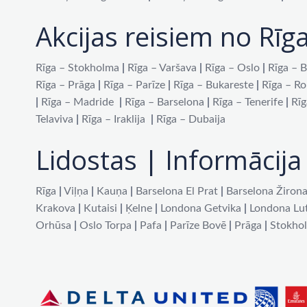
Akcijas reisiem no Rīg
Rīga – Stokholma
|
Rīga – Varšava
|
Rīga – Oslo
|
Rīga – B
Rīga – Prāga
|
Rīga – Parīze
|
Rīga – Bukareste
|
Rīga – R
|
Rīga – Madride
|
Rīga – Barselona
|
Rīga – Tenerife
|
Rīg
Telaviva
|
Rīga – Iraklija
|
Rīga – Dubaija
Lidostas | Informācija 
Rīga
|
Viļņa
|
Kauņa
|
Barselona El Prat
|
Barselona Žiron
Krakova
|
Kutaisi
|
Ķelne
|
Londona Getvika
|
Londona Lu
Orhūsa
|
Oslo Torpa
|
Pafa
|
Parīze Bovē
|
Prāga
|
Stokho