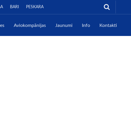
GA
BARI
PESKARA
tes
Aviokompānijas
Jaunumi
Info
Kontakti