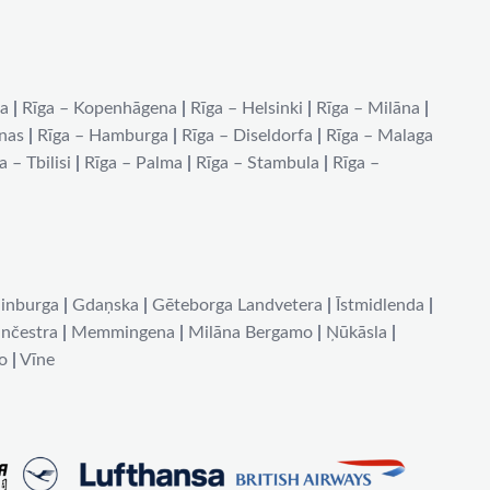
na
|
Rīga – Kopenhāgena
|
Rīga – Helsinki
|
Rīga – Milāna
|
ēnas
|
Rīga – Hamburga
|
Rīga – Diseldorfa
|
Rīga – Malaga
a – Tbilisi
|
Rīga – Palma
|
Rīga – Stambula
|
Rīga –
inburga
|
Gdaņska
|
Gēteborga Landvetera
|
Īstmidlenda
|
nčestra
|
Memmingena
|
Milāna Bergamo
|
Ņūkāsla
|
o
|
Vīne