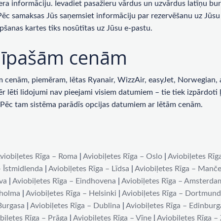
era informāciju. Ievadiet pasažieru vārdus un uzvārdus latīņu bur
 Pēc samaksas Jūs saņemsiet informāciju par rezervēšanu uz Jūsu 
pšanas kartes tiks nosūtītas uz Jūsu e-pastu.
ar īpašām cenām
enām, piemēram, lētas Ryanair, WizzAir, easyJet, Norwegian, ai
lēti lidojumi nav pieejami visiem datumiem – tie tiek izpārdoti ļot
u. Pēc tam sistēma parādīs opcijas datumiem ar lētām cenām.
viobiļetes Rīga – Roma
|
Aviobiļetes Rīga – Oslo
|
Aviobiļetes Rīg
– Īstmidlenda
|
Aviobiļetes Rīga – Līdsa
|
Aviobiļetes Rīga – Manče
iva
|
Aviobiļetes Rīga – Eindhovena
|
Aviobiļetes Rīga – Amsterda
kholma
|
Aviobiļetes Rīga – Helsinki
|
Aviobiļetes Rīga – Dortmun
 Burgasa
|
Aviobiļetes Rīga – Dublina
|
Aviobiļetes Rīga – Edinburg
biļetes Rīga – Prāga
|
Aviobiļetes Rīga – Vīne
|
Aviobiļetes Rīga –