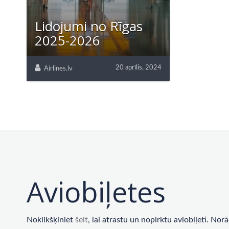
Lidojumi no Rīgas
2025-2026
20 aprīlis, 2024
Airlines.lv
Aviobiļetes
Noklikšķiniet
šeit
, lai atrastu un nopirktu aviobiļeti. No