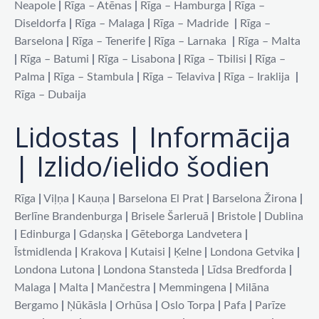
Neapole
|
Rīga – Atēnas
|
Rīga – Hamburga
|
Rīga –
Diseldorfa
|
Rīga – Malaga
|
Rīga – Madride
|
Rīga –
Barselona
|
Rīga – Tenerife
|
Rīga – Larnaka
|
Rīga – Malta
|
Rīga – Batumi
|
Rīga – Lisabona
|
Rīga – Tbilisi
|
Rīga –
Palma
|
Rīga – Stambula
|
Rīga – Telaviva
|
Rīga – Iraklija
|
Rīga – Dubaija
Lidostas | Informācija
| Izlido/ielido šodien
Rīga
|
Viļņa
|
Kauņa
|
Barselona El Prat
|
Barselona Žirona
|
Berlīne Brandenburga
|
Brisele Šarleruā
|
Bristole
|
Dublina
|
Edinburga
|
Gdaņska
|
Gēteborga Landvetera
|
Īstmidlenda
|
Krakova
|
Kutaisi
|
Ķelne
|
Londona Getvika
|
Londona Lutona
|
Londona Stansteda
|
Līdsa Bredforda
|
Malaga
|
Malta
|
Mančestra
|
Memmingena
|
Milāna
Bergamo
|
Ņūkāsla
|
Orhūsa
|
Oslo Torpa
|
Pafa
|
Parīze