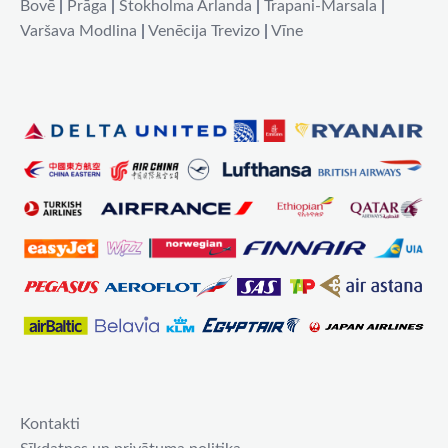
Bovē
|
Prāga
|
Stokholma Arlanda
|
Trapani-Marsala
|
Varšava Modlina
|
Venēcija Trevizo
|
Vīne
Kontakti