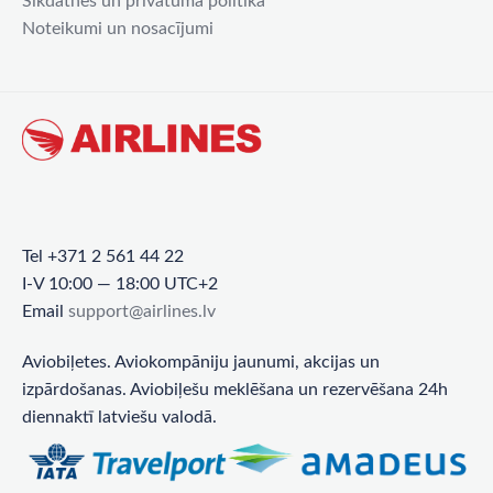
Sīkdatnes un privātuma politika
Noteikumi un nosacījumi
Tel +371 2 561 44 22
I-V 10:00 — 18:00 UTC+2
Email
support@airlines.lv
Aviobiļetes. Aviokompāniju jaunumi, akcijas un
izpārdošanas. Aviobiļešu meklēšana un rezervēšana 24h
diennaktī latviešu valodā.