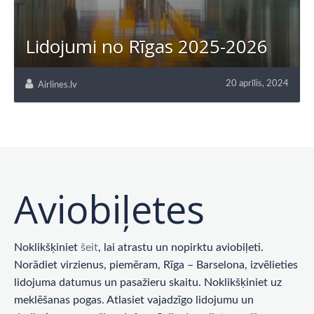
Lidojumi no Rīgas 2025-2026
20 aprīlis, 2024
Airlines.lv
Aviobiļetes
Noklikšķiniet
šeit
, lai atrastu un nopirktu aviobiļeti.
Norādiet virzienus, piemēram, Rīga – Barselona, ​​izvēlieties
lidojuma datumus un pasažieru skaitu. Noklikšķiniet uz
meklēšanas pogas. Atlasiet vajadzīgo lidojumu un