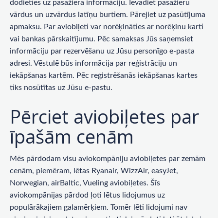
dodieties uz pasažiera informāciju. Ievadiet pasažieru
vārdus un uzvārdus latīņu burtiem. Pārejiet uz pasūtījuma
apmaksu. Par aviobiļeti var norēķināties ar norēķinu karti
vai bankas pārskaitījumu. Pēc samaksas Jūs saņemsiet
informāciju par rezervēšanu uz Jūsu personīgo e-pasta
adresi. Vēstulē būs informācija par reģistrāciju un
iekāpšanas kartēm. Pēc reģistrēšanās iekāpšanas kartes
tiks nosūtītas uz Jūsu e-pastu.
Pērciet aviobiļetes par
īpašām cenām
Mēs pārdodam visu aviokompāniju aviobiļetes par zemām
cenām, piemēram, lētas Ryanair, WizzAir, easyJet,
Norwegian, airBaltic, Vueling aviobiļetes. Šīs
aviokompānijas pārdod ļoti lētus lidojumus uz
populārākajiem galamērķiem. Tomēr lēti lidojumi nav