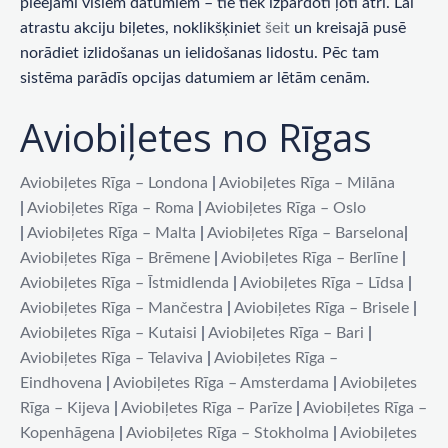
pieejami visiem datumiem – tie tiek izpārdoti ļoti ātri. Lai
atrastu akciju biļetes, noklikšķiniet
šeit
un kreisajā pusē
norādiet izlidošanas un ielidošanas lidostu. Pēc tam
sistēma parādīs opcijas datumiem ar lētām cenām.
Aviobiļetes no Rīgas
Aviobiļetes Rīga – Londona
|
Aviobiļetes Rīga – Milāna
|
Aviobiļetes Rīga – Roma
|
Aviobiļetes Rīga – Oslo
|
Aviobiļetes Rīga – Malta
|
Aviobiļetes Rīga – Barselona
|
Aviobiļetes Rīga – Brēmene
|
Aviobiļetes Rīga – Berlīne
|
Aviobiļetes Rīga – Īstmidlenda
|
Aviobiļetes Rīga – Līdsa
|
Aviobiļetes Rīga – Mančestra
|
Aviobiļetes Rīga – Brisele
|
Aviobiļetes Rīga – Kutaisi
|
Aviobiļetes Rīga – Bari
|
Aviobiļetes Rīga – Telaviva
|
Aviobiļetes Rīga –
Eindhovena
|
Aviobiļetes Rīga – Amsterdama
|
Aviobiļetes
Rīga – Kijeva
|
Aviobiļetes Rīga – Parīze
|
Aviobiļetes Rīga –
Kopenhāgena
|
Aviobiļetes Rīga – Stokholma
|
Aviobiļetes