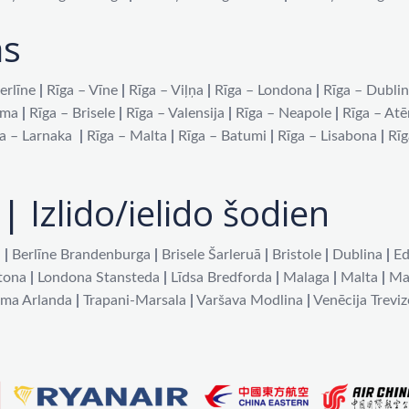
as
erlīne
|
Rīga – Vīne
|
Rīga – Viļņa
|
Rīga – Londona
|
Rīga – Dubli
oma
|
Rīga – Brisele
|
Rīga – Valensija
|
Rīga – Neapole
|
Rīga – At
a – Larnaka
|
Rīga – Malta
|
Rīga – Batumi
|
Rīga – Lisabona
|
Rīg
| Izlido/ielido šodien
a
|
Berlīne Brandenburga
|
Brisele Šarleruā
|
Bristole
|
Dublina
|
Ed
tona
|
Londona Stansteda
|
Līdsa Bredforda
|
Malaga
|
Malta
|
Ma
lma Arlanda
|
Trapani-Marsala
|
Varšava Modlina
|
Venēcija Treviz