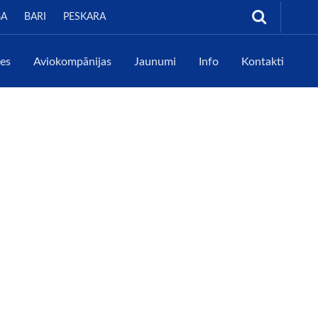
GA
BARI
PESKARA
tes
Aviokompānijas
Jaunumi
Info
Kontakti