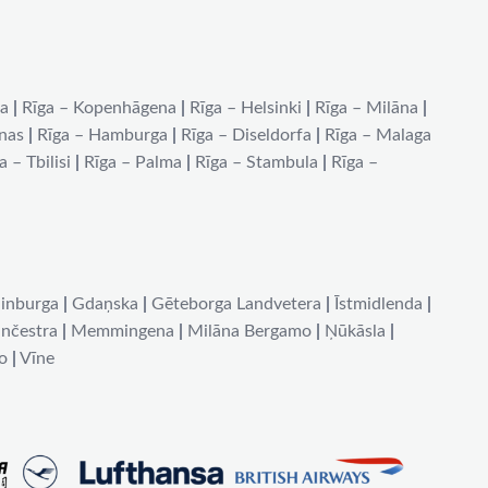
na
|
Rīga – Kopenhāgena
|
Rīga – Helsinki
|
Rīga – Milāna
|
ēnas
|
Rīga – Hamburga
|
Rīga – Diseldorfa
|
Rīga – Malaga
a – Tbilisi
|
Rīga – Palma
|
Rīga – Stambula
|
Rīga –
inburga
|
Gdaņska
|
Gēteborga Landvetera
|
Īstmidlenda
|
nčestra
|
Memmingena
|
Milāna Bergamo
|
Ņūkāsla
|
o
|
Vīne