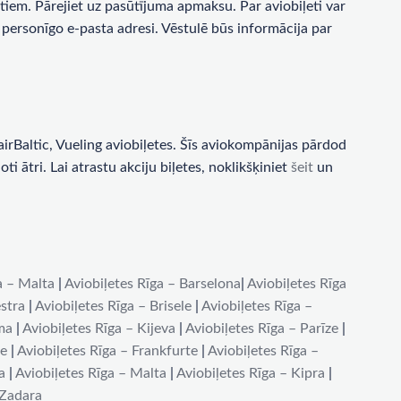
tiem. Pārejiet uz pasūtījuma apmaksu. Par aviobiļeti var
personīgo e-pasta adresi. Vēstulē būs informācija par
rBaltic, Vueling aviobiļetes. Šīs aviokompānijas pārdod
i ātri. Lai atrastu akciju biļetes, noklikšķiniet
šeit
un
a – Malta
|
Aviobiļetes Rīga – Barselona
|
Aviobiļetes Rīga
stra
|
Aviobiļetes Rīga – Brisele
|
Aviobiļetes Rīga –
ma
|
Aviobiļetes Rīga – Kijeva
|
Aviobiļetes Rīga – Parīze
|
de
|
Aviobiļetes Rīga – Frankfurte
|
Aviobiļetes Rīga –
a
|
Aviobiļetes Rīga – Malta
|
Aviobiļetes Rīga – Kipra
|
 Zadara