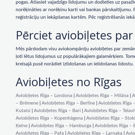
pogas. Atlasiet vajadzīgo lidojumu un dodieties uz pasaži
norēķināties ar norēķinu karti vai bankas pārskaitījumu.
reģistrāciju un iekāpšanas kartēm. Pēc reģistrēšanās iekā
Pērciet aviobiļetes p
Mēs pārdodam visu aviokompāniju aviobiļetes par zemām c
ļoti lētus lidojumus uz populārākajiem galamērķiem. Tomēr 
kreisajā pusē norādiet izlidošanas un ielidošanas lidost
Aviobiļetes no Rīgas
Aviobiļetes Rīga – Londona
|
Aviobiļetes Rīga – Milāna
|
A
– Brēmene
|
Aviobiļetes Rīga – Berlīne
|
Aviobiļetes Rīga 
Kutaisi
|
Aviobiļetes Rīga – Bari
|
Aviobiļetes Rīga – Telav
Aviobiļetes Rīga – Kopenhāgena
|
Aviobiļetes Rīga – Sto
Ķelne
|
Aviobiļetes Rīga – Hamburga
|
Aviobiļetes Rīga –
Aviobiļetes Rīga – Pafa
|
Aviobiļetes Rīga – Larnaka
|
Avio