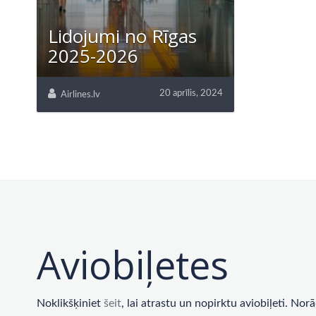
Lidojumi no Rīgas
2025-2026
20 aprīlis, 2024
Airlines.lv
Aviobiļetes
Noklikšķiniet
šeit
, lai atrastu un nopirktu aviobiļeti. No