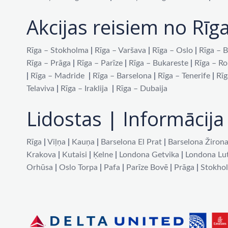
Akcijas reisiem no Rīg
Rīga – Stokholma
|
Rīga – Varšava
|
Rīga – Oslo
|
Rīga – B
Rīga – Prāga
|
Rīga – Parīze
|
Rīga – Bukareste
|
Rīga – R
|
Rīga – Madride
|
Rīga – Barselona
|
Rīga – Tenerife
|
Rīg
Telaviva
|
Rīga – Iraklija
|
Rīga – Dubaija
Lidostas | Informācija 
Rīga
|
Viļņa
|
Kauņa
|
Barselona El Prat
|
Barselona Žiron
Krakova
|
Kutaisi
|
Ķelne
|
Londona Getvika
|
Londona Lu
Orhūsa
|
Oslo Torpa
|
Pafa
|
Parīze Bovē
|
Prāga
|
Stokho