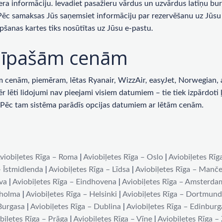
era informāciju. Ievadiet pasažieru vārdus un uzvārdus latīņu bur
 Pēc samaksas Jūs saņemsiet informāciju par rezervēšanu uz Jūsu 
pšanas kartes tiks nosūtītas uz Jūsu e-pastu.
ar īpašām cenām
enām, piemēram, lētas Ryanair, WizzAir, easyJet, Norwegian, ai
lēti lidojumi nav pieejami visiem datumiem – tie tiek izpārdoti ļot
u. Pēc tam sistēma parādīs opcijas datumiem ar lētām cenām.
viobiļetes Rīga – Roma
|
Aviobiļetes Rīga – Oslo
|
Aviobiļetes Rīg
– Īstmidlenda
|
Aviobiļetes Rīga – Līdsa
|
Aviobiļetes Rīga – Manče
iva
|
Aviobiļetes Rīga – Eindhovena
|
Aviobiļetes Rīga – Amsterda
kholma
|
Aviobiļetes Rīga – Helsinki
|
Aviobiļetes Rīga – Dortmun
 Burgasa
|
Aviobiļetes Rīga – Dublina
|
Aviobiļetes Rīga – Edinburg
biļetes Rīga – Prāga
|
Aviobiļetes Rīga – Vīne
|
Aviobiļetes Rīga –