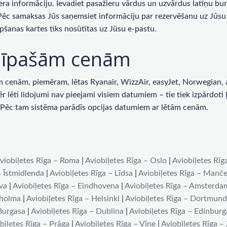
era informāciju. Ievadiet pasažieru vārdus un uzvārdus latīņu bur
 Pēc samaksas Jūs saņemsiet informāciju par rezervēšanu uz Jūsu 
pšanas kartes tiks nosūtītas uz Jūsu e-pastu.
ar īpašām cenām
enām, piemēram, lētas Ryanair, WizzAir, easyJet, Norwegian, ai
lēti lidojumi nav pieejami visiem datumiem – tie tiek izpārdoti ļot
u. Pēc tam sistēma parādīs opcijas datumiem ar lētām cenām.
viobiļetes Rīga – Roma
|
Aviobiļetes Rīga – Oslo
|
Aviobiļetes Rīg
– Īstmidlenda
|
Aviobiļetes Rīga – Līdsa
|
Aviobiļetes Rīga – Manče
iva
|
Aviobiļetes Rīga – Eindhovena
|
Aviobiļetes Rīga – Amsterda
kholma
|
Aviobiļetes Rīga – Helsinki
|
Aviobiļetes Rīga – Dortmun
 Burgasa
|
Aviobiļetes Rīga – Dublina
|
Aviobiļetes Rīga – Edinburg
biļetes Rīga – Prāga
|
Aviobiļetes Rīga – Vīne
|
Aviobiļetes Rīga –