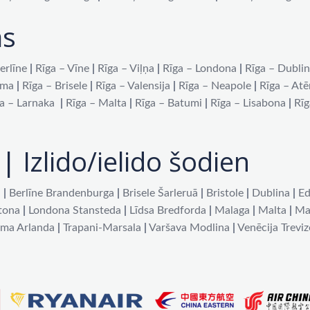
as
erlīne
|
Rīga – Vīne
|
Rīga – Viļņa
|
Rīga – Londona
|
Rīga – Dubli
oma
|
Rīga – Brisele
|
Rīga – Valensija
|
Rīga – Neapole
|
Rīga – At
a – Larnaka
|
Rīga – Malta
|
Rīga – Batumi
|
Rīga – Lisabona
|
Rīg
| Izlido/ielido šodien
a
|
Berlīne Brandenburga
|
Brisele Šarleruā
|
Bristole
|
Dublina
|
Ed
tona
|
Londona Stansteda
|
Līdsa Bredforda
|
Malaga
|
Malta
|
Ma
lma Arlanda
|
Trapani-Marsala
|
Varšava Modlina
|
Venēcija Treviz