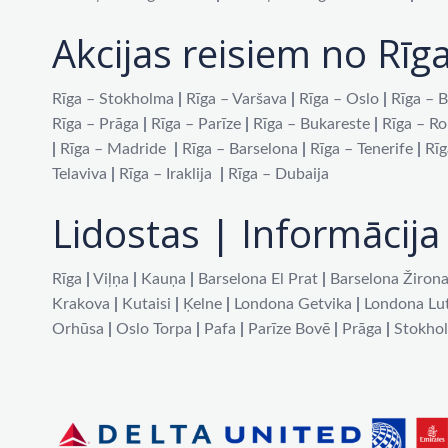
Akcijas reisiem no Rīg
Rīga – Stokholma
|
Rīga – Varšava
|
Rīga – Oslo
|
Rīga – B
Rīga – Prāga
|
Rīga – Parīze
|
Rīga – Bukareste
|
Rīga – R
|
Rīga – Madride
|
Rīga – Barselona
|
Rīga – Tenerife
|
Rīg
Telaviva
|
Rīga – Iraklija
|
Rīga – Dubaija
Lidostas | Informācija 
Rīga
|
Viļņa
|
Kauņa
|
Barselona El Prat
|
Barselona Žiron
Krakova
|
Kutaisi
|
Ķelne
|
Londona Getvika
|
Londona Lu
Orhūsa
|
Oslo Torpa
|
Pafa
|
Parīze Bovē
|
Prāga
|
Stokho