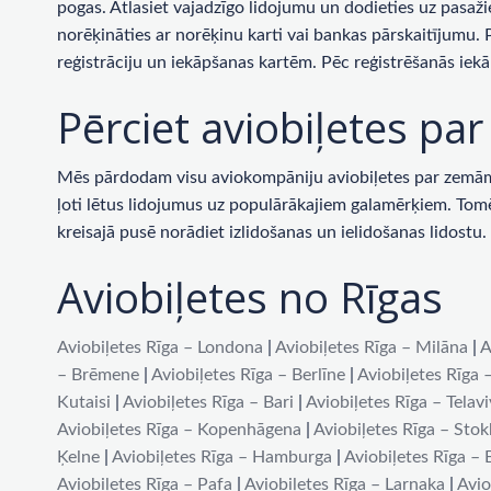
pogas. Atlasiet vajadzīgo lidojumu un dodieties uz pasaži
norēķināties ar norēķinu karti vai bankas pārskaitījumu.
reģistrāciju un iekāpšanas kartēm. Pēc reģistrēšanās iekā
Pērciet aviobiļetes p
Mēs pārdodam visu aviokompāniju aviobiļetes par zemām c
ļoti lētus lidojumus uz populārākajiem galamērķiem. Tomēr 
kreisajā pusē norādiet izlidošanas un ielidošanas lidost
Aviobiļetes no Rīgas
Aviobiļetes Rīga – Londona
|
Aviobiļetes Rīga – Milāna
|
A
– Brēmene
|
Aviobiļetes Rīga – Berlīne
|
Aviobiļetes Rīga 
Kutaisi
|
Aviobiļetes Rīga – Bari
|
Aviobiļetes Rīga – Telav
Aviobiļetes Rīga – Kopenhāgena
|
Aviobiļetes Rīga – Sto
Ķelne
|
Aviobiļetes Rīga – Hamburga
|
Aviobiļetes Rīga –
Aviobiļetes Rīga – Pafa
|
Aviobiļetes Rīga – Larnaka
|
Avio