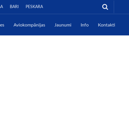
GA
BARI
PESKARA
tes
Aviokompānijas
Jaunumi
Info
Kontakti