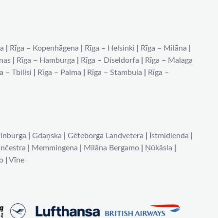
na
|
Rīga – Kopenhāgena
|
Rīga – Helsinki
|
Rīga – Milāna
|
ēnas
|
Rīga – Hamburga
|
Rīga – Diseldorfa
|
Rīga – Malaga
a – Tbilisi
|
Rīga – Palma
|
Rīga – Stambula
|
Rīga –
inburga
|
Gdaņska
|
Gēteborga Landvetera
|
Īstmidlenda
|
nčestra
|
Memmingena
|
Milāna Bergamo
|
Ņūkāsla
|
o
|
Vīne