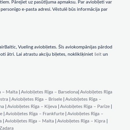
tiem. Pārejiet uz pasūtījuma apmaksu. Par aviobiļeti var
personīgo e-pasta adresi. Vēstulē būs informācija par
rBaltic, Vueling aviobiļetes. Šīs aviokompānijas pārdod
i ātri. Lai atrastu akciju biļetes, noklikšķiniet
šeit
un
a – Malta
|
Aviobiļetes Rīga – Barselona
|
Aviobiļetes Rīga
stra
|
Aviobiļetes Rīga – Brisele
|
Aviobiļetes Rīga –
ma
|
Aviobiļetes Rīga – Kijeva
|
Aviobiļetes Rīga – Parīze
|
de
|
Aviobiļetes Rīga – Frankfurte
|
Aviobiļetes Rīga –
a
|
Aviobiļetes Rīga – Malta
|
Aviobiļetes Rīga – Kipra
|
 Zadara