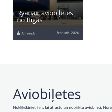
Ryanair aviobiļetes
no Rīgas
11 februāris, 2026
Airlines.lv
Aviobiļetes
Noklikšķiniet
šeit
, lai atrastu un nopirktu aviobiļeti. No