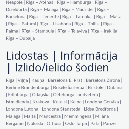
Neapole
|
Rīga – Atēnas
|
Rīga – Hamburga
|
Rīga –
Diseldorfa
|
Rīga – Malaga
|
Rīga – Madride
|
Rīga –
Barselona
|
Rīga – Tenerife
|
Rīga – Larnaka
|
Rīga – Malta
|
Rīga – Batumi
|
Rīga – Lisabona
|
Rīga – Tbilisi
|
Rīga –
Palma
|
Rīga – Stambula
|
Rīga – Telaviva
|
Rīga – Iraklija
|
Rīga – Dubaija
Lidostas | Informācija
| Izlido/ielido šodien
Rīga
|
Viļņa
|
Kauņa
|
Barselona El Prat
|
Barselona Žirona
|
Berlīne Brandenburga
|
Brisele Šarleruā
|
Bristole
|
Dublina
|
Edinburga
|
Gdaņska
|
Gēteborga Landvetera
|
Īstmidlenda
|
Krakova
|
Kutaisi
|
Ķelne
|
Londona Getvika
|
Londona Lutona
|
Londona Stansteda
|
Līdsa Bredforda
|
Malaga
|
Malta
|
Mančestra
|
Memmingena
|
Milāna
Bergamo
|
Ņūkāsla
|
Orhūsa
|
Oslo Torpa
|
Pafa
|
Parīze