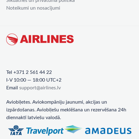
Sīkdatnes un privātuma politika
Noteikumi un nosacījumi
Tel +371 2 561 44 22
I-V 10:00 — 18:00 UTC+2
Email
support@airlines.lv
Aviobiļetes. Aviokompāniju jaunumi, akcijas un
izpārdošanas. Aviobiļešu meklēšana un rezervēšana 24h
diennaktī latviešu valodā.