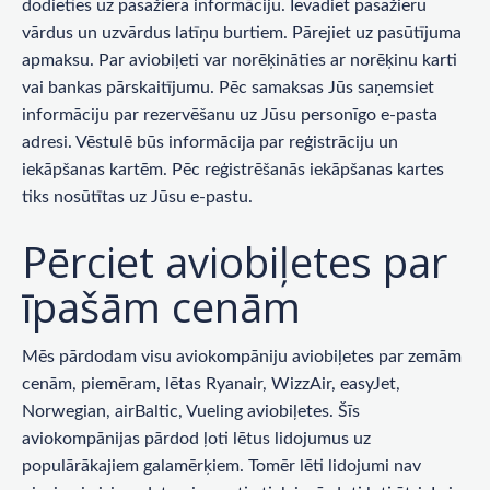
dodieties uz pasažiera informāciju. Ievadiet pasažieru
vārdus un uzvārdus latīņu burtiem. Pārejiet uz pasūtījuma
apmaksu. Par aviobiļeti var norēķināties ar norēķinu karti
vai bankas pārskaitījumu. Pēc samaksas Jūs saņemsiet
informāciju par rezervēšanu uz Jūsu personīgo e-pasta
adresi. Vēstulē būs informācija par reģistrāciju un
iekāpšanas kartēm. Pēc reģistrēšanās iekāpšanas kartes
tiks nosūtītas uz Jūsu e-pastu.
Pērciet aviobiļetes par
īpašām cenām
Mēs pārdodam visu aviokompāniju aviobiļetes par zemām
cenām, piemēram, lētas Ryanair, WizzAir, easyJet,
Norwegian, airBaltic, Vueling aviobiļetes. Šīs
aviokompānijas pārdod ļoti lētus lidojumus uz
populārākajiem galamērķiem. Tomēr lēti lidojumi nav