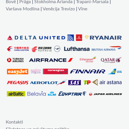
Bovē
|
Prāga
|
Stokholma Arlanda
|
Trapani-Marsala
|
Varšava Modlina
|
Venēcija Trevizo
|
Vīne
Kontakti