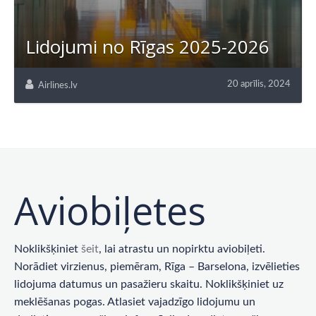
Lidojumi no Rīgas 2025-2026
20 aprīlis, 2024
Airlines.lv
Aviobiļetes
Noklikšķiniet
šeit
, lai atrastu un nopirktu aviobiļeti.
Norādiet virzienus, piemēram, Rīga – Barselona, ​​izvēlieties
lidojuma datumus un pasažieru skaitu. Noklikšķiniet uz
meklēšanas pogas. Atlasiet vajadzīgo lidojumu un