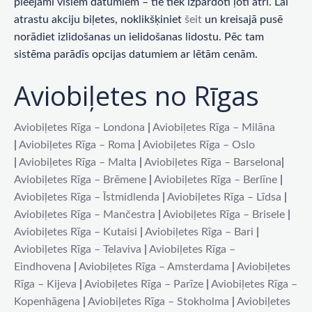
pieejami visiem datumiem – tie tiek izpārdoti ļoti ātri. Lai
atrastu akciju biļetes, noklikšķiniet
šeit
un kreisajā pusē
norādiet izlidošanas un ielidošanas lidostu. Pēc tam
sistēma parādīs opcijas datumiem ar lētām cenām.
Aviobiļetes no Rīgas
Aviobiļetes Rīga – Londona
|
Aviobiļetes Rīga – Milāna
|
Aviobiļetes Rīga – Roma
|
Aviobiļetes Rīga – Oslo
|
Aviobiļetes Rīga – Malta
|
Aviobiļetes Rīga – Barselona
|
Aviobiļetes Rīga – Brēmene
|
Aviobiļetes Rīga – Berlīne
|
Aviobiļetes Rīga – Īstmidlenda
|
Aviobiļetes Rīga – Līdsa
|
Aviobiļetes Rīga – Mančestra
|
Aviobiļetes Rīga – Brisele
|
Aviobiļetes Rīga – Kutaisi
|
Aviobiļetes Rīga – Bari
|
Aviobiļetes Rīga – Telaviva
|
Aviobiļetes Rīga –
Eindhovena
|
Aviobiļetes Rīga – Amsterdama
|
Aviobiļetes
Rīga – Kijeva
|
Aviobiļetes Rīga – Parīze
|
Aviobiļetes Rīga –
Kopenhāgena
|
Aviobiļetes Rīga – Stokholma
|
Aviobiļetes