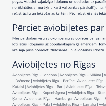
pogas. Atlasiet vajadzīgo lidojumu un dodieties uz pasaži
norēķināties ar norēķinu karti vai bankas pārskaitījumu.
reģistrāciju un iekāpšanas kartēm. Pēc reģistrēšanās iekā
Pērciet aviobiļetes p
Mēs pārdodam visu aviokompāniju aviobiļetes par zemām c
ļoti lētus lidojumus uz populārākajiem galamērķiem. Tomēr 
kreisajā pusē norādiet izlidošanas un ielidošanas lidost
Aviobiļetes no Rīgas
Aviobiļetes Rīga – Londona
|
Aviobiļetes Rīga – Milāna
|
A
– Brēmene
|
Aviobiļetes Rīga – Berlīne
|
Aviobiļetes Rīga 
Kutaisi
|
Aviobiļetes Rīga – Bari
|
Aviobiļetes Rīga – Telav
Aviobiļetes Rīga – Kopenhāgena
|
Aviobiļetes Rīga – Sto
Ķelne
|
Aviobiļetes Rīga – Hamburga
|
Aviobiļetes Rīga –
Aviobiļetes Rīga – Pafa
|
Aviobiļetes Rīga – Larnaka
|
Avio