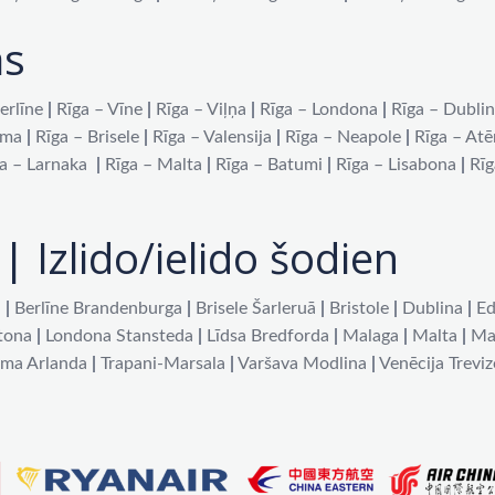
as
erlīne
|
Rīga – Vīne
|
Rīga – Viļņa
|
Rīga – Londona
|
Rīga – Dubli
oma
|
Rīga – Brisele
|
Rīga – Valensija
|
Rīga – Neapole
|
Rīga – At
a – Larnaka
|
Rīga – Malta
|
Rīga – Batumi
|
Rīga – Lisabona
|
Rīg
| Izlido/ielido šodien
a
|
Berlīne Brandenburga
|
Brisele Šarleruā
|
Bristole
|
Dublina
|
Ed
tona
|
Londona Stansteda
|
Līdsa Bredforda
|
Malaga
|
Malta
|
Ma
lma Arlanda
|
Trapani-Marsala
|
Varšava Modlina
|
Venēcija Treviz