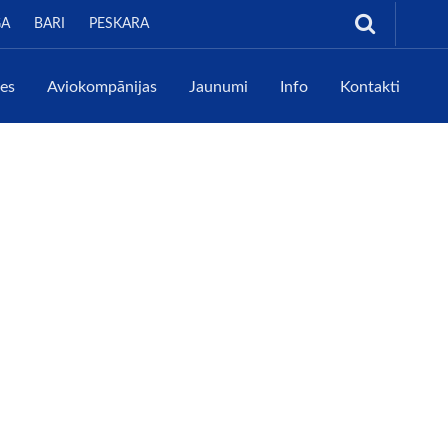
GA
BARI
PESKARA
tes
Aviokompānijas
Jaunumi
Info
Kontakti