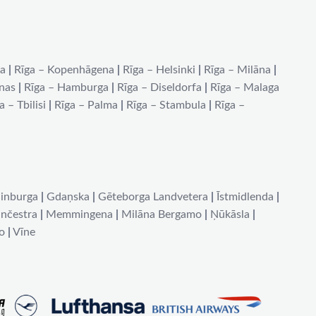
na
|
Rīga – Kopenhāgena
|
Rīga – Helsinki
|
Rīga – Milāna
|
ēnas
|
Rīga – Hamburga
|
Rīga – Diseldorfa
|
Rīga – Malaga
a – Tbilisi
|
Rīga – Palma
|
Rīga – Stambula
|
Rīga –
inburga
|
Gdaņska
|
Gēteborga Landvetera
|
Īstmidlenda
|
nčestra
|
Memmingena
|
Milāna Bergamo
|
Ņūkāsla
|
o
|
Vīne