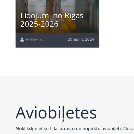
Lidojumi no Rīgas
2025-2026
20 aprīlis, 2024
Airlines.lv
Aviobiļetes
Noklikšķiniet
šeit
, lai atrastu un nopirktu aviobiļeti. No