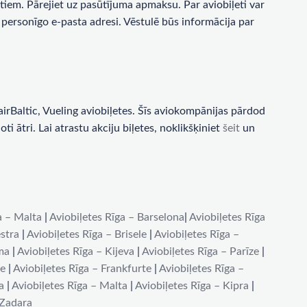
tiem. Pārejiet uz pasūtījuma apmaksu. Par aviobiļeti var
personīgo e-pasta adresi. Vēstulē būs informācija par
rBaltic, Vueling aviobiļetes. Šīs aviokompānijas pārdod
i ātri. Lai atrastu akciju biļetes, noklikšķiniet
šeit
un
a – Malta
|
Aviobiļetes Rīga – Barselona
|
Aviobiļetes Rīga
stra
|
Aviobiļetes Rīga – Brisele
|
Aviobiļetes Rīga –
ma
|
Aviobiļetes Rīga – Kijeva
|
Aviobiļetes Rīga – Parīze
|
de
|
Aviobiļetes Rīga – Frankfurte
|
Aviobiļetes Rīga –
a
|
Aviobiļetes Rīga – Malta
|
Aviobiļetes Rīga – Kipra
|
 Zadara