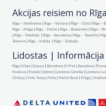
Akcijas reisiem no Rīg
Rīga – Stokholma
|
Rīga – Varšava
|
Rīga – Oslo
|
Rīga – B
Rīga – Prāga
|
Rīga – Parīze
|
Rīga – Bukareste
|
Rīga – R
|
Rīga – Madride
|
Rīga – Barselona
|
Rīga – Tenerife
|
Rīg
Telaviva
|
Rīga – Iraklija
|
Rīga – Dubaija
Lidostas | Informācija 
Rīga
|
Viļņa
|
Kauņa
|
Barselona El Prat
|
Barselona Žiron
Krakova
|
Kutaisi
|
Ķelne
|
Londona Getvika
|
Londona Lu
Orhūsa
|
Oslo Torpa
|
Pafa
|
Parīze Bovē
|
Prāga
|
Stokho