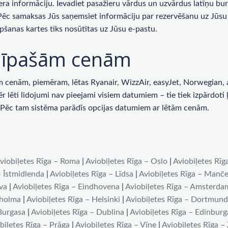
era informāciju. Ievadiet pasažieru vārdus un uzvārdus latīņu bur
 Pēc samaksas Jūs saņemsiet informāciju par rezervēšanu uz Jūsu 
pšanas kartes tiks nosūtītas uz Jūsu e-pastu.
ar īpašām cenām
enām, piemēram, lētas Ryanair, WizzAir, easyJet, Norwegian, ai
lēti lidojumi nav pieejami visiem datumiem – tie tiek izpārdoti ļot
u. Pēc tam sistēma parādīs opcijas datumiem ar lētām cenām.
viobiļetes Rīga – Roma
|
Aviobiļetes Rīga – Oslo
|
Aviobiļetes Rīg
– Īstmidlenda
|
Aviobiļetes Rīga – Līdsa
|
Aviobiļetes Rīga – Manče
iva
|
Aviobiļetes Rīga – Eindhovena
|
Aviobiļetes Rīga – Amsterda
kholma
|
Aviobiļetes Rīga – Helsinki
|
Aviobiļetes Rīga – Dortmun
 Burgasa
|
Aviobiļetes Rīga – Dublina
|
Aviobiļetes Rīga – Edinburg
biļetes Rīga – Prāga
|
Aviobiļetes Rīga – Vīne
|
Aviobiļetes Rīga –