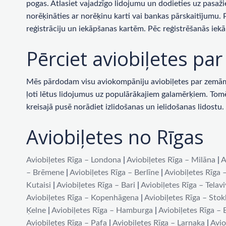
pogas. Atlasiet vajadzīgo lidojumu un dodieties uz pasaži
norēķināties ar norēķinu karti vai bankas pārskaitījumu.
reģistrāciju un iekāpšanas kartēm. Pēc reģistrēšanās iekā
Pērciet aviobiļetes p
Mēs pārdodam visu aviokompāniju aviobiļetes par zemām c
ļoti lētus lidojumus uz populārākajiem galamērķiem. Tomēr 
kreisajā pusē norādiet izlidošanas un ielidošanas lidost
Aviobiļetes no Rīgas
Aviobiļetes Rīga – Londona
|
Aviobiļetes Rīga – Milāna
|
A
– Brēmene
|
Aviobiļetes Rīga – Berlīne
|
Aviobiļetes Rīga 
Kutaisi
|
Aviobiļetes Rīga – Bari
|
Aviobiļetes Rīga – Telav
Aviobiļetes Rīga – Kopenhāgena
|
Aviobiļetes Rīga – Sto
Ķelne
|
Aviobiļetes Rīga – Hamburga
|
Aviobiļetes Rīga –
Aviobiļetes Rīga – Pafa
|
Aviobiļetes Rīga – Larnaka
|
Avio