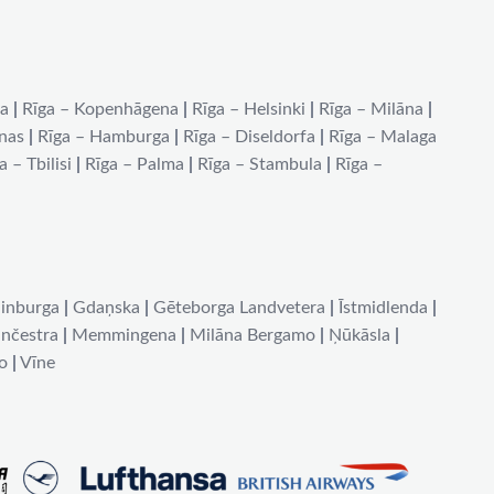
na
|
Rīga – Kopenhāgena
|
Rīga – Helsinki
|
Rīga – Milāna
|
ēnas
|
Rīga – Hamburga
|
Rīga – Diseldorfa
|
Rīga – Malaga
a – Tbilisi
|
Rīga – Palma
|
Rīga – Stambula
|
Rīga –
inburga
|
Gdaņska
|
Gēteborga Landvetera
|
Īstmidlenda
|
nčestra
|
Memmingena
|
Milāna Bergamo
|
Ņūkāsla
|
o
|
Vīne