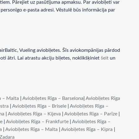
tiem. Pārejiet uz pasūtījuma apmaksu. Par aviobiļeti var
personīgo e-pasta adresi. Vēstulē būs informācija par
rBaltic, Vueling aviobiļetes. Šīs aviokompānijas pārdod
i ātri. Lai atrastu akciju biļetes, noklikšķiniet
šeit
un
a – Malta
|
Aviobiļetes Rīga – Barselona
|
Aviobiļetes Rīga
stra
|
Aviobiļetes Rīga – Brisele
|
Aviobiļetes Rīga –
ma
|
Aviobiļetes Rīga – Kijeva
|
Aviobiļetes Rīga – Parīze
|
de
|
Aviobiļetes Rīga – Frankfurte
|
Aviobiļetes Rīga –
a
|
Aviobiļetes Rīga – Malta
|
Aviobiļetes Rīga – Kipra
|
 Zadara