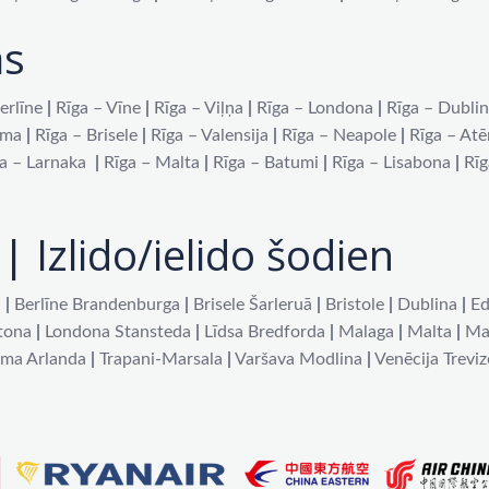
as
erlīne
|
Rīga – Vīne
|
Rīga – Viļņa
|
Rīga – Londona
|
Rīga – Dubli
oma
|
Rīga – Brisele
|
Rīga – Valensija
|
Rīga – Neapole
|
Rīga – At
a – Larnaka
|
Rīga – Malta
|
Rīga – Batumi
|
Rīga – Lisabona
|
Rīg
| Izlido/ielido šodien
a
|
Berlīne Brandenburga
|
Brisele Šarleruā
|
Bristole
|
Dublina
|
Ed
tona
|
Londona Stansteda
|
Līdsa Bredforda
|
Malaga
|
Malta
|
Ma
lma Arlanda
|
Trapani-Marsala
|
Varšava Modlina
|
Venēcija Treviz