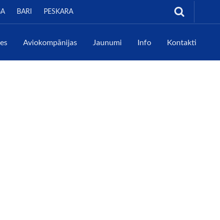
GA
BARI
PESKARA
tes
Aviokompānijas
Jaunumi
Info
Kontakti