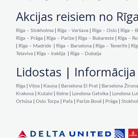
Akcijas reisiem no Rīg
Rīga – Stokholma
|
Rīga – Varšava
|
Rīga – Oslo
|
Rīga – B
Rīga – Prāga
|
Rīga – Parīze
|
Rīga – Bukareste
|
Rīga – R
|
Rīga – Madride
|
Rīga – Barselona
|
Rīga – Tenerife
|
Rīg
Telaviva
|
Rīga – Iraklija
|
Rīga – Dubaija
Lidostas | Informācija 
Rīga
|
Viļņa
|
Kauņa
|
Barselona El Prat
|
Barselona Žiron
Krakova
|
Kutaisi
|
Ķelne
|
Londona Getvika
|
Londona Lu
Orhūsa
|
Oslo Torpa
|
Pafa
|
Parīze Bovē
|
Prāga
|
Stokho