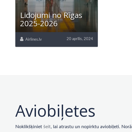
Lidojumi no Rīgas
2025-2026
20 aprīlis, 2024
Airlines.lv
Aviobiļetes
Noklikšķiniet
šeit
, lai atrastu un nopirktu aviobiļeti. No