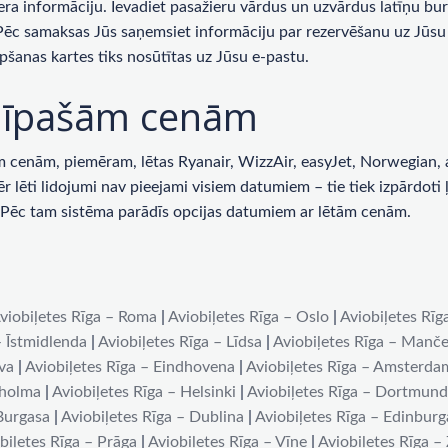
era informāciju. Ievadiet pasažieru vārdus un uzvārdus latīņu bur
 Pēc samaksas Jūs saņemsiet informāciju par rezervēšanu uz Jūsu 
pšanas kartes tiks nosūtītas uz Jūsu e-pastu.
ar īpašām cenām
enām, piemēram, lētas Ryanair, WizzAir, easyJet, Norwegian, ai
lēti lidojumi nav pieejami visiem datumiem – tie tiek izpārdoti ļot
u. Pēc tam sistēma parādīs opcijas datumiem ar lētām cenām.
viobiļetes Rīga – Roma
|
Aviobiļetes Rīga – Oslo
|
Aviobiļetes Rīg
– Īstmidlenda
|
Aviobiļetes Rīga – Līdsa
|
Aviobiļetes Rīga – Manče
iva
|
Aviobiļetes Rīga – Eindhovena
|
Aviobiļetes Rīga – Amsterda
kholma
|
Aviobiļetes Rīga – Helsinki
|
Aviobiļetes Rīga – Dortmun
 Burgasa
|
Aviobiļetes Rīga – Dublina
|
Aviobiļetes Rīga – Edinburg
biļetes Rīga – Prāga
|
Aviobiļetes Rīga – Vīne
|
Aviobiļetes Rīga –