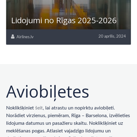
Lidojumi no Rīgas 2025-2026
20 aprīlis, 2024
Airlines.lv
Aviobiļetes
Noklikšķiniet
šeit
, lai atrastu un nopirktu aviobiļeti.
Norādiet virzienus, piemēram, Rīga – Barselona, ​​izvēlieties
lidojuma datumus un pasažieru skaitu. Noklikšķiniet uz
meklēšanas pogas. Atlasiet vajadzīgo lidojumu un