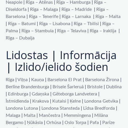
Neapole
|
Rīga – Atēnas
|
Rīga – Hamburga
|
Rīga –
Diseldorfa
|
Rīga – Malaga
|
Rīga – Madride
|
Rīga –
Barselona
|
Rīga – Tenerife
|
Rīga – Larnaka
|
Rīga – Malta
|
Rīga – Batumi
|
Rīga – Lisabona
|
Rīga – Tbilisi
|
Rīga –
Palma
|
Rīga – Stambula
|
Rīga – Telaviva
|
Rīga – Iraklija
|
Rīga – Dubaija
Lidostas | Informācija
| Izlido/ielido šodien
Rīga
|
Viļņa
|
Kauņa
|
Barselona El Prat
|
Barselona Žirona
|
Berlīne Brandenburga
|
Brisele Šarleruā
|
Bristole
|
Dublina
|
Edinburga
|
Gdaņska
|
Gēteborga Landvetera
|
Īstmidlenda
|
Krakova
|
Kutaisi
|
Ķelne
|
Londona Getvika
|
Londona Lutona
|
Londona Stansteda
|
Līdsa Bredforda
|
Malaga
|
Malta
|
Mančestra
|
Memmingena
|
Milāna
Bergamo
|
Ņūkāsla
|
Orhūsa
|
Oslo Torpa
|
Pafa
|
Parīze