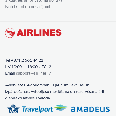
Sīkdatnes un privātuma politika
Noteikumi un nosacījumi
Tel +371 2 561 44 22
I-V 10:00 — 18:00 UTC+2
Email
support@airlines.lv
Aviobiļetes. Aviokompāniju jaunumi, akcijas un
izpārdošanas. Aviobiļešu meklēšana un rezervēšana 24h
diennaktī latviešu valodā.