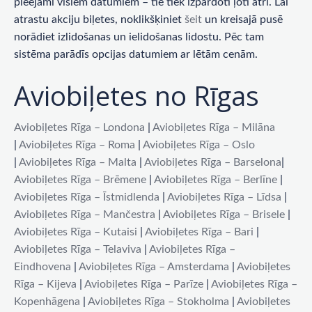
pieejami visiem datumiem – tie tiek izpārdoti ļoti ātri. Lai
atrastu akciju biļetes, noklikšķiniet
šeit
un kreisajā pusē
norādiet izlidošanas un ielidošanas lidostu. Pēc tam
sistēma parādīs opcijas datumiem ar lētām cenām.
Aviobiļetes no Rīgas
Aviobiļetes Rīga – Londona
|
Aviobiļetes Rīga – Milāna
|
Aviobiļetes Rīga – Roma
|
Aviobiļetes Rīga – Oslo
|
Aviobiļetes Rīga – Malta
|
Aviobiļetes Rīga – Barselona
|
Aviobiļetes Rīga – Brēmene
|
Aviobiļetes Rīga – Berlīne
|
Aviobiļetes Rīga – Īstmidlenda
|
Aviobiļetes Rīga – Līdsa
|
Aviobiļetes Rīga – Mančestra
|
Aviobiļetes Rīga – Brisele
|
Aviobiļetes Rīga – Kutaisi
|
Aviobiļetes Rīga – Bari
|
Aviobiļetes Rīga – Telaviva
|
Aviobiļetes Rīga –
Eindhovena
|
Aviobiļetes Rīga – Amsterdama
|
Aviobiļetes
Rīga – Kijeva
|
Aviobiļetes Rīga – Parīze
|
Aviobiļetes Rīga –
Kopenhāgena
|
Aviobiļetes Rīga – Stokholma
|
Aviobiļetes