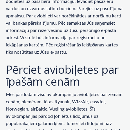
dodieties uz pasažiera informāciju. Ievadiet pasažieru
vārdus un uzvārdus latīņu burtiem. Pārejiet uz pasūtījuma
apmaksu. Par aviobiļeti var norēķināties ar norēķinu karti
vai bankas pārskaitījumu. Pēc samaksas Jūs saņemsiet
informāciju par rezervēšanu uz Jūsu personīgo e-pasta
adresi. Vēstulē būs informācija par reģistrāciju un
iekāpšanas kartēm. Pēc reģistrēšanās iekāpšanas kartes
tiks nosūtītas uz Jūsu e-pastu.
Pērciet aviobiļetes par
īpašām cenām
Mēs pārdodam visu aviokompāniju aviobiļetes par zemām
cenām, piemēram, lētas Ryanair, WizzAir, easyJet,
Norwegian, airBaltic, Vueling aviobiļetes. Šīs
aviokompānijas pārdod ļoti lētus lidojumus uz
populārākajiem galamērķiem. Tomēr lēti lidojumi nav