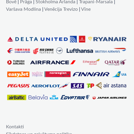
Bovē
|
Prāga
|
Stokholma Arlanda
|
Trapani-Marsala
|
Varšava Modlina
|
Venēcija Trevizo
|
Vīne
Kontakti