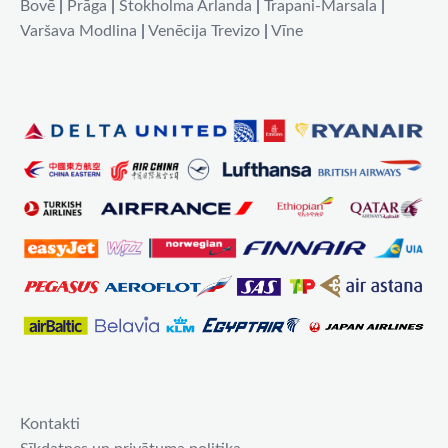
Bovē
|
Prāga
|
Stokholma Arlanda
|
Trapani-Marsala
|
Varšava Modlina
|
Venēcija Trevizo
|
Vīne
Kontakti