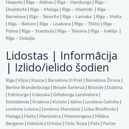
Neapole
|
Rīga – Atēnas
|
Rīga – Hamburga
|
Rīga –
Diseldorfa
|
Rīga – Malaga
|
Rīga – Madride
|
Rīga –
Barselona
|
Rīga – Tenerife
|
Rīga – Larnaka
|
Rīga – Malta
|
Rīga – Batumi
|
Rīga – Lisabona
|
Rīga – Tbilisi
|
Rīga –
Palma
|
Rīga – Stambula
|
Rīga – Telaviva
|
Rīga – Iraklija
|
Rīga – Dubaija
Lidostas | Informācija
| Izlido/ielido šodien
Rīga
|
Viļņa
|
Kauņa
|
Barselona El Prat
|
Barselona Žirona
|
Berlīne Brandenburga
|
Brisele Šarleruā
|
Bristole
|
Dublina
|
Edinburga
|
Gdaņska
|
Gēteborga Landvetera
|
Īstmidlenda
|
Krakova
|
Kutaisi
|
Ķelne
|
Londona Getvika
|
Londona Lutona
|
Londona Stansteda
|
Līdsa Bredforda
|
Malaga
|
Malta
|
Mančestra
|
Memmingena
|
Milāna
Bergamo
|
Ņūkāsla
|
Orhūsa
|
Oslo Torpa
|
Pafa
|
Parīze