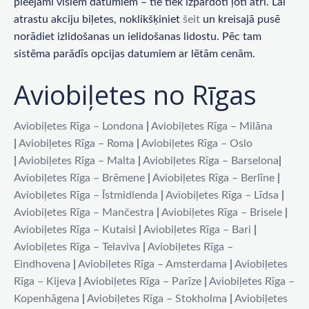
pieejami visiem datumiem – tie tiek izpārdoti ļoti ātri. Lai
atrastu akciju biļetes, noklikšķiniet
šeit
un kreisajā pusē
norādiet izlidošanas un ielidošanas lidostu. Pēc tam
sistēma parādīs opcijas datumiem ar lētām cenām.
Aviobiļetes no Rīgas
Aviobiļetes Rīga – Londona
|
Aviobiļetes Rīga – Milāna
|
Aviobiļetes Rīga – Roma
|
Aviobiļetes Rīga – Oslo
|
Aviobiļetes Rīga – Malta
|
Aviobiļetes Rīga – Barselona
|
Aviobiļetes Rīga – Brēmene
|
Aviobiļetes Rīga – Berlīne
|
Aviobiļetes Rīga – Īstmidlenda
|
Aviobiļetes Rīga – Līdsa
|
Aviobiļetes Rīga – Mančestra
|
Aviobiļetes Rīga – Brisele
|
Aviobiļetes Rīga – Kutaisi
|
Aviobiļetes Rīga – Bari
|
Aviobiļetes Rīga – Telaviva
|
Aviobiļetes Rīga –
Eindhovena
|
Aviobiļetes Rīga – Amsterdama
|
Aviobiļetes
Rīga – Kijeva
|
Aviobiļetes Rīga – Parīze
|
Aviobiļetes Rīga –
Kopenhāgena
|
Aviobiļetes Rīga – Stokholma
|
Aviobiļetes