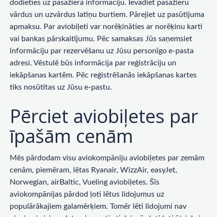
dodieties uz pasažiera informāciju. Ievadiet pasažieru
vārdus un uzvārdus latīņu burtiem. Pārejiet uz pasūtījuma
apmaksu. Par aviobiļeti var norēķināties ar norēķinu karti
vai bankas pārskaitījumu. Pēc samaksas Jūs saņemsiet
informāciju par rezervēšanu uz Jūsu personīgo e-pasta
adresi. Vēstulē būs informācija par reģistrāciju un
iekāpšanas kartēm. Pēc reģistrēšanās iekāpšanas kartes
tiks nosūtītas uz Jūsu e-pastu.
Pērciet aviobiļetes par
īpašām cenām
Mēs pārdodam visu aviokompāniju aviobiļetes par zemām
cenām, piemēram, lētas Ryanair, WizzAir, easyJet,
Norwegian, airBaltic, Vueling aviobiļetes. Šīs
aviokompānijas pārdod ļoti lētus lidojumus uz
populārākajiem galamērķiem. Tomēr lēti lidojumi nav