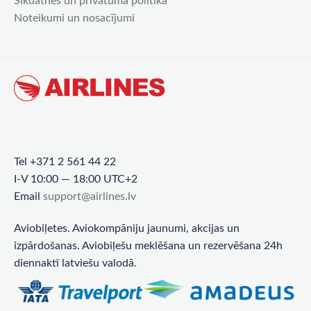
Sīkdatnes un privātuma politika
Noteikumi un nosacījumi
Tel +371 2 561 44 22
I-V 10:00 — 18:00 UTC+2
Email
support@airlines.lv
Aviobiļetes. Aviokompāniju jaunumi, akcijas un
izpārdošanas. Aviobiļešu meklēšana un rezervēšana 24h
diennaktī latviešu valodā.