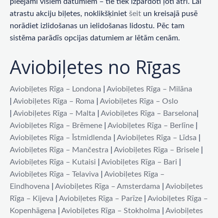
pieejami visiem datumiem – tie tiek izpārdoti ļoti ātri. Lai
atrastu akciju biļetes, noklikšķiniet
šeit
un kreisajā pusē
norādiet izlidošanas un ielidošanas lidostu. Pēc tam
sistēma parādīs opcijas datumiem ar lētām cenām.
Aviobiļetes no Rīgas
Aviobiļetes Rīga – Londona
|
Aviobiļetes Rīga – Milāna
|
Aviobiļetes Rīga – Roma
|
Aviobiļetes Rīga – Oslo
|
Aviobiļetes Rīga – Malta
|
Aviobiļetes Rīga – Barselona
|
Aviobiļetes Rīga – Brēmene
|
Aviobiļetes Rīga – Berlīne
|
Aviobiļetes Rīga – Īstmidlenda
|
Aviobiļetes Rīga – Līdsa
|
Aviobiļetes Rīga – Mančestra
|
Aviobiļetes Rīga – Brisele
|
Aviobiļetes Rīga – Kutaisi
|
Aviobiļetes Rīga – Bari
|
Aviobiļetes Rīga – Telaviva
|
Aviobiļetes Rīga –
Eindhovena
|
Aviobiļetes Rīga – Amsterdama
|
Aviobiļetes
Rīga – Kijeva
|
Aviobiļetes Rīga – Parīze
|
Aviobiļetes Rīga –
Kopenhāgena
|
Aviobiļetes Rīga – Stokholma
|
Aviobiļetes