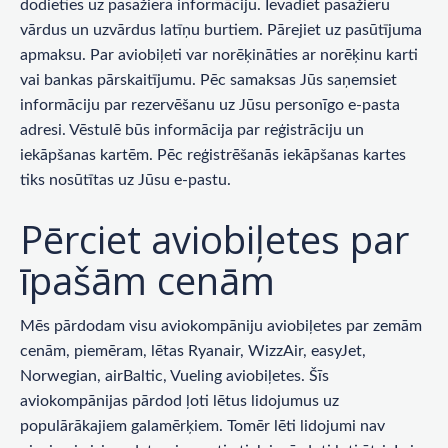
dodieties uz pasažiera informāciju. Ievadiet pasažieru
vārdus un uzvārdus latīņu burtiem. Pārejiet uz pasūtījuma
apmaksu. Par aviobiļeti var norēķināties ar norēķinu karti
vai bankas pārskaitījumu. Pēc samaksas Jūs saņemsiet
informāciju par rezervēšanu uz Jūsu personīgo e-pasta
adresi. Vēstulē būs informācija par reģistrāciju un
iekāpšanas kartēm. Pēc reģistrēšanās iekāpšanas kartes
tiks nosūtītas uz Jūsu e-pastu.
Pērciet aviobiļetes par
īpašām cenām
Mēs pārdodam visu aviokompāniju aviobiļetes par zemām
cenām, piemēram, lētas Ryanair, WizzAir, easyJet,
Norwegian, airBaltic, Vueling aviobiļetes. Šīs
aviokompānijas pārdod ļoti lētus lidojumus uz
populārākajiem galamērķiem. Tomēr lēti lidojumi nav