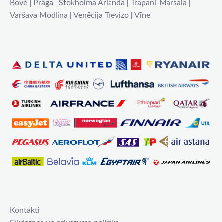
Bovē
|
Prāga
|
Stokholma Arlanda
|
Trapani-Marsala
|
Varšava Modlina
|
Venēcija Trevizo
|
Vīne
Kontakti