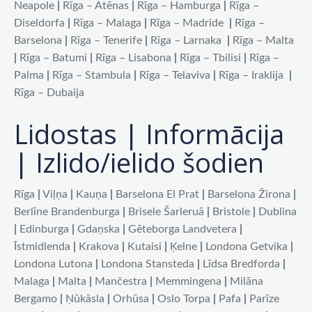
Neapole
|
Rīga – Atēnas
|
Rīga – Hamburga
|
Rīga –
Diseldorfa
|
Rīga – Malaga
|
Rīga – Madride
|
Rīga –
Barselona
|
Rīga – Tenerife
|
Rīga – Larnaka
|
Rīga – Malta
|
Rīga – Batumi
|
Rīga – Lisabona
|
Rīga – Tbilisi
|
Rīga –
Palma
|
Rīga – Stambula
|
Rīga – Telaviva
|
Rīga – Iraklija
|
Rīga – Dubaija
Lidostas | Informācija
| Izlido/ielido šodien
Rīga
|
Viļņa
|
Kauņa
|
Barselona El Prat
|
Barselona Žirona
|
Berlīne Brandenburga
|
Brisele Šarleruā
|
Bristole
|
Dublina
|
Edinburga
|
Gdaņska
|
Gēteborga Landvetera
|
Īstmidlenda
|
Krakova
|
Kutaisi
|
Ķelne
|
Londona Getvika
|
Londona Lutona
|
Londona Stansteda
|
Līdsa Bredforda
|
Malaga
|
Malta
|
Mančestra
|
Memmingena
|
Milāna
Bergamo
|
Ņūkāsla
|
Orhūsa
|
Oslo Torpa
|
Pafa
|
Parīze