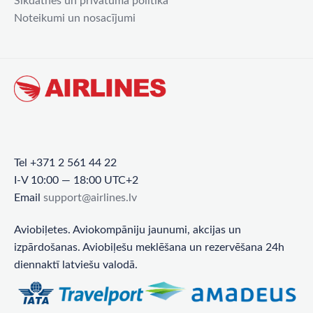
Sīkdatnes un privātuma politika
Noteikumi un nosacījumi
Tel +371 2 561 44 22
I-V 10:00 — 18:00 UTC+2
Email
support@airlines.lv
Aviobiļetes. Aviokompāniju jaunumi, akcijas un
izpārdošanas. Aviobiļešu meklēšana un rezervēšana 24h
diennaktī latviešu valodā.