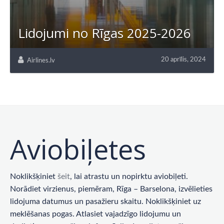
Lidojumi no Rīgas 2025-2026
20 aprīlis, 2024
Airlines.lv
Aviobiļetes
Noklikšķiniet
šeit
, lai atrastu un nopirktu aviobiļeti.
Norādiet virzienus, piemēram, Rīga – Barselona, ​​izvēlieties
lidojuma datumus un pasažieru skaitu. Noklikšķiniet uz
meklēšanas pogas. Atlasiet vajadzīgo lidojumu un