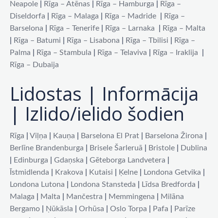
Neapole
|
Rīga – Atēnas
|
Rīga – Hamburga
|
Rīga –
Diseldorfa
|
Rīga – Malaga
|
Rīga – Madride
|
Rīga –
Barselona
|
Rīga – Tenerife
|
Rīga – Larnaka
|
Rīga – Malta
|
Rīga – Batumi
|
Rīga – Lisabona
|
Rīga – Tbilisi
|
Rīga –
Palma
|
Rīga – Stambula
|
Rīga – Telaviva
|
Rīga – Iraklija
|
Rīga – Dubaija
Lidostas | Informācija
| Izlido/ielido šodien
Rīga
|
Viļņa
|
Kauņa
|
Barselona El Prat
|
Barselona Žirona
|
Berlīne Brandenburga
|
Brisele Šarleruā
|
Bristole
|
Dublina
|
Edinburga
|
Gdaņska
|
Gēteborga Landvetera
|
Īstmidlenda
|
Krakova
|
Kutaisi
|
Ķelne
|
Londona Getvika
|
Londona Lutona
|
Londona Stansteda
|
Līdsa Bredforda
|
Malaga
|
Malta
|
Mančestra
|
Memmingena
|
Milāna
Bergamo
|
Ņūkāsla
|
Orhūsa
|
Oslo Torpa
|
Pafa
|
Parīze