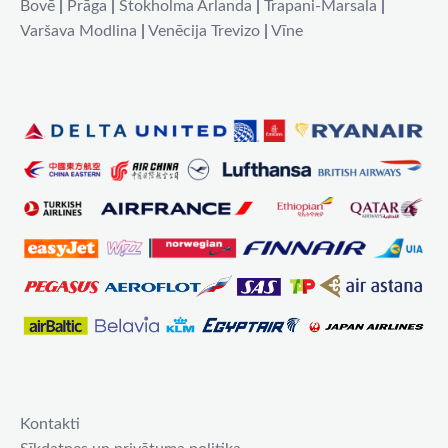
Bovē
|
Prāga
|
Stokholma Arlanda
|
Trapani-Marsala
|
Varšava Modlina
|
Venēcija Trevizo
|
Vīne
Kontakti