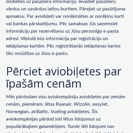
dodieties uz pasažiera informāciju. Ievadiet pasažieru
vārdus un uzvārdus latīņu burtiem. Pārejiet uz pasūtījuma
apmaksu. Par aviobiļeti var norēķināties ar norēķinu karti
vai bankas pārskaitījumu. Pēc samaksas Jūs saņemsiet
informāciju par rezervēšanu uz Jūsu personīgo e-pasta
adresi. Vēstulē būs informācija par reģistrāciju un
iekāpšanas kartēm. Pēc reģistrēšanās iekāpšanas kartes
tiks nosūtītas uz Jūsu e-pastu.
Pērciet aviobiļetes par
īpašām cenām
Mēs pārdodam visu aviokompāniju aviobiļetes par zemām
cenām, piemēram, lētas Ryanair, WizzAir, easyJet,
Norwegian, airBaltic, Vueling aviobiļetes. Šīs
aviokompānijas pārdod ļoti lētus lidojumus uz
populārākajiem galamērķiem. Tomēr lēti lidojumi nav