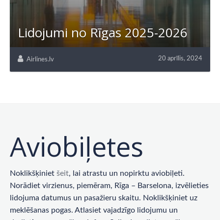
Lidojumi no Rīgas 2025-2026
20 aprīlis, 2024
Airlines.lv
Aviobiļetes
Noklikšķiniet
šeit
, lai atrastu un nopirktu aviobiļeti.
Norādiet virzienus, piemēram, Rīga – Barselona, ​​izvēlieties
lidojuma datumus un pasažieru skaitu. Noklikšķiniet uz
meklēšanas pogas. Atlasiet vajadzīgo lidojumu un