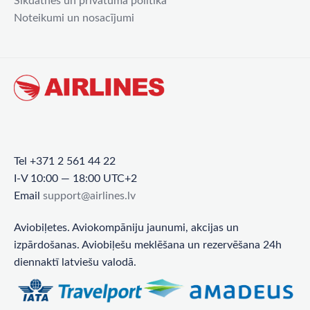
Sīkdatnes un privātuma politika
Noteikumi un nosacījumi
Tel +371 2 561 44 22
I-V 10:00 — 18:00 UTC+2
Email
support@airlines.lv
Aviobiļetes. Aviokompāniju jaunumi, akcijas un
izpārdošanas. Aviobiļešu meklēšana un rezervēšana 24h
diennaktī latviešu valodā.