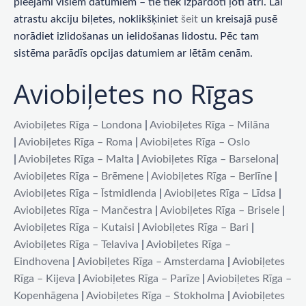
pieejami visiem datumiem – tie tiek izpārdoti ļoti ātri. Lai
atrastu akciju biļetes, noklikšķiniet
šeit
un kreisajā pusē
norādiet izlidošanas un ielidošanas lidostu. Pēc tam
sistēma parādīs opcijas datumiem ar lētām cenām.
Aviobiļetes no Rīgas
Aviobiļetes Rīga – Londona
|
Aviobiļetes Rīga – Milāna
|
Aviobiļetes Rīga – Roma
|
Aviobiļetes Rīga – Oslo
|
Aviobiļetes Rīga – Malta
|
Aviobiļetes Rīga – Barselona
|
Aviobiļetes Rīga – Brēmene
|
Aviobiļetes Rīga – Berlīne
|
Aviobiļetes Rīga – Īstmidlenda
|
Aviobiļetes Rīga – Līdsa
|
Aviobiļetes Rīga – Mančestra
|
Aviobiļetes Rīga – Brisele
|
Aviobiļetes Rīga – Kutaisi
|
Aviobiļetes Rīga – Bari
|
Aviobiļetes Rīga – Telaviva
|
Aviobiļetes Rīga –
Eindhovena
|
Aviobiļetes Rīga – Amsterdama
|
Aviobiļetes
Rīga – Kijeva
|
Aviobiļetes Rīga – Parīze
|
Aviobiļetes Rīga –
Kopenhāgena
|
Aviobiļetes Rīga – Stokholma
|
Aviobiļetes