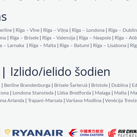
as
erlīne
|
Rīga – Vīne
|
Rīga – Viļņa
|
Rīga – Londona
|
Rīga – Dubli
oma
|
Rīga – Brisele
|
Rīga – Valensija
|
Rīga – Neapole
|
Rīga – At
a – Larnaka
|
Rīga – Malta
|
Rīga – Batumi
|
Rīga – Lisabona
|
Rīg
| Izlido/ielido šodien
a
|
Berlīne Brandenburga
|
Brisele Šarleruā
|
Bristole
|
Dublina
|
Ed
tona
|
Londona Stansteda
|
Līdsa Bredforda
|
Malaga
|
Malta
|
Ma
lma Arlanda
|
Trapani-Marsala
|
Varšava Modlina
|
Venēcija Treviz