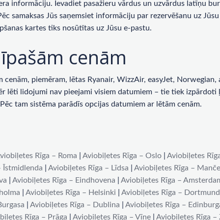
era informāciju. Ievadiet pasažieru vārdus un uzvārdus latīņu bur
 Pēc samaksas Jūs saņemsiet informāciju par rezervēšanu uz Jūsu 
pšanas kartes tiks nosūtītas uz Jūsu e-pastu.
ar īpašām cenām
enām, piemēram, lētas Ryanair, WizzAir, easyJet, Norwegian, ai
lēti lidojumi nav pieejami visiem datumiem – tie tiek izpārdoti ļot
u. Pēc tam sistēma parādīs opcijas datumiem ar lētām cenām.
viobiļetes Rīga – Roma
|
Aviobiļetes Rīga – Oslo
|
Aviobiļetes Rīg
– Īstmidlenda
|
Aviobiļetes Rīga – Līdsa
|
Aviobiļetes Rīga – Manče
iva
|
Aviobiļetes Rīga – Eindhovena
|
Aviobiļetes Rīga – Amsterda
kholma
|
Aviobiļetes Rīga – Helsinki
|
Aviobiļetes Rīga – Dortmun
 Burgasa
|
Aviobiļetes Rīga – Dublina
|
Aviobiļetes Rīga – Edinburg
biļetes Rīga – Prāga
|
Aviobiļetes Rīga – Vīne
|
Aviobiļetes Rīga –