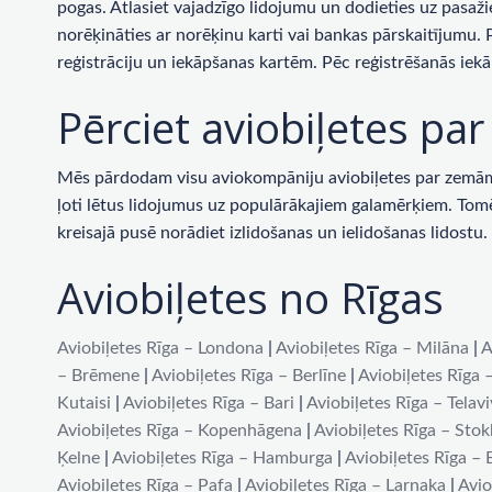
pogas. Atlasiet vajadzīgo lidojumu un dodieties uz pasaži
norēķināties ar norēķinu karti vai bankas pārskaitījumu.
reģistrāciju un iekāpšanas kartēm. Pēc reģistrēšanās iekā
Pērciet aviobiļetes p
Mēs pārdodam visu aviokompāniju aviobiļetes par zemām c
ļoti lētus lidojumus uz populārākajiem galamērķiem. Tomēr 
kreisajā pusē norādiet izlidošanas un ielidošanas lidost
Aviobiļetes no Rīgas
Aviobiļetes Rīga – Londona
|
Aviobiļetes Rīga – Milāna
|
A
– Brēmene
|
Aviobiļetes Rīga – Berlīne
|
Aviobiļetes Rīga 
Kutaisi
|
Aviobiļetes Rīga – Bari
|
Aviobiļetes Rīga – Telav
Aviobiļetes Rīga – Kopenhāgena
|
Aviobiļetes Rīga – Sto
Ķelne
|
Aviobiļetes Rīga – Hamburga
|
Aviobiļetes Rīga –
Aviobiļetes Rīga – Pafa
|
Aviobiļetes Rīga – Larnaka
|
Avio