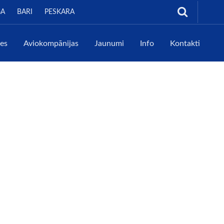
GA
BARI
PESKARA
tes
Aviokompānijas
Jaunumi
Info
Kontakti