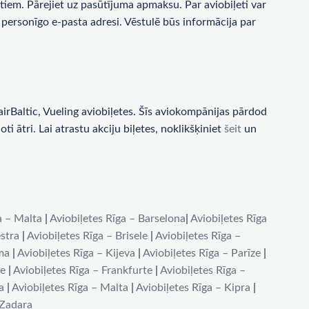
tiem. Pārejiet uz pasūtījuma apmaksu. Par aviobiļeti var
personīgo e-pasta adresi. Vēstulē būs informācija par
rBaltic, Vueling aviobiļetes. Šīs aviokompānijas pārdod
i ātri. Lai atrastu akciju biļetes, noklikšķiniet
šeit
un
a – Malta
|
Aviobiļetes Rīga – Barselona
|
Aviobiļetes Rīga
stra
|
Aviobiļetes Rīga – Brisele
|
Aviobiļetes Rīga –
ma
|
Aviobiļetes Rīga – Kijeva
|
Aviobiļetes Rīga – Parīze
|
de
|
Aviobiļetes Rīga – Frankfurte
|
Aviobiļetes Rīga –
a
|
Aviobiļetes Rīga – Malta
|
Aviobiļetes Rīga – Kipra
|
 Zadara