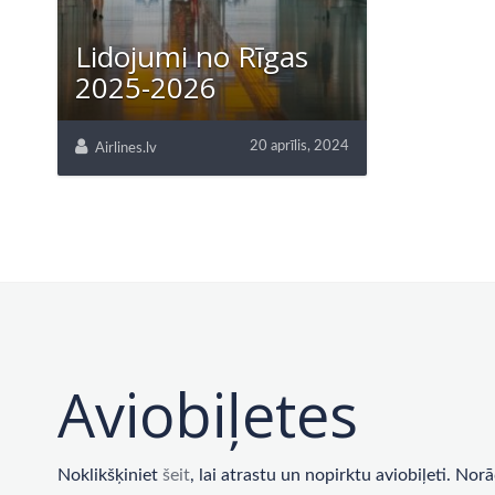
Lidojumi no Rīgas
2025-2026
20 aprīlis, 2024
Airlines.lv
Aviobiļetes
Noklikšķiniet
šeit
, lai atrastu un nopirktu aviobiļeti. No