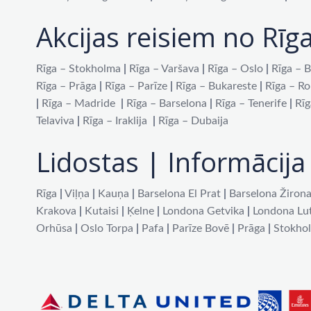
Akcijas reisiem no Rīg
Rīga – Stokholma
|
Rīga – Varšava
|
Rīga – Oslo
|
Rīga – B
Rīga – Prāga
|
Rīga – Parīze
|
Rīga – Bukareste
|
Rīga – R
|
Rīga – Madride
|
Rīga – Barselona
|
Rīga – Tenerife
|
Rīg
Telaviva
|
Rīga – Iraklija
|
Rīga – Dubaija
Lidostas | Informācija 
Rīga
|
Viļņa
|
Kauņa
|
Barselona El Prat
|
Barselona Žiron
Krakova
|
Kutaisi
|
Ķelne
|
Londona Getvika
|
Londona Lu
Orhūsa
|
Oslo Torpa
|
Pafa
|
Parīze Bovē
|
Prāga
|
Stokho