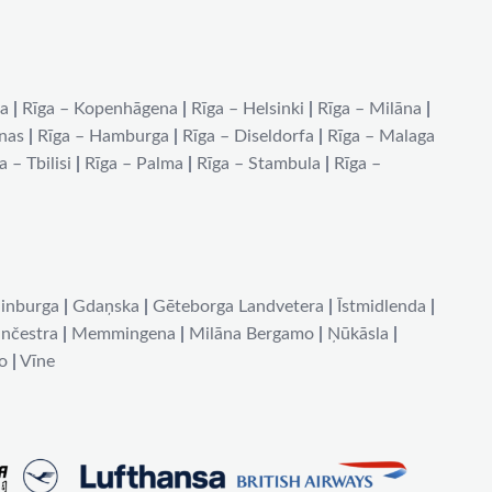
na
|
Rīga – Kopenhāgena
|
Rīga – Helsinki
|
Rīga – Milāna
|
ēnas
|
Rīga – Hamburga
|
Rīga – Diseldorfa
|
Rīga – Malaga
a – Tbilisi
|
Rīga – Palma
|
Rīga – Stambula
|
Rīga –
inburga
|
Gdaņska
|
Gēteborga Landvetera
|
Īstmidlenda
|
nčestra
|
Memmingena
|
Milāna Bergamo
|
Ņūkāsla
|
o
|
Vīne