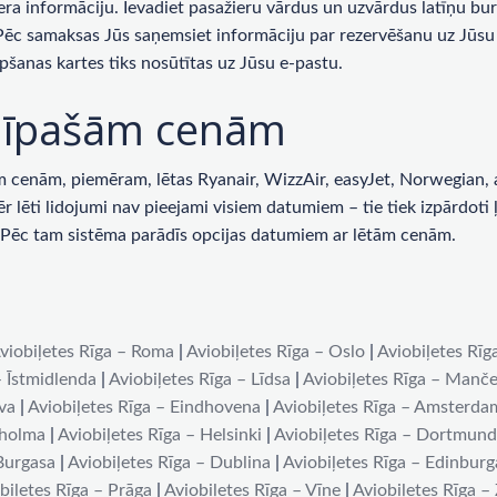
era informāciju. Ievadiet pasažieru vārdus un uzvārdus latīņu bur
 Pēc samaksas Jūs saņemsiet informāciju par rezervēšanu uz Jūsu 
pšanas kartes tiks nosūtītas uz Jūsu e-pastu.
ar īpašām cenām
enām, piemēram, lētas Ryanair, WizzAir, easyJet, Norwegian, ai
lēti lidojumi nav pieejami visiem datumiem – tie tiek izpārdoti ļot
u. Pēc tam sistēma parādīs opcijas datumiem ar lētām cenām.
viobiļetes Rīga – Roma
|
Aviobiļetes Rīga – Oslo
|
Aviobiļetes Rīg
– Īstmidlenda
|
Aviobiļetes Rīga – Līdsa
|
Aviobiļetes Rīga – Manče
iva
|
Aviobiļetes Rīga – Eindhovena
|
Aviobiļetes Rīga – Amsterda
kholma
|
Aviobiļetes Rīga – Helsinki
|
Aviobiļetes Rīga – Dortmun
 Burgasa
|
Aviobiļetes Rīga – Dublina
|
Aviobiļetes Rīga – Edinburg
biļetes Rīga – Prāga
|
Aviobiļetes Rīga – Vīne
|
Aviobiļetes Rīga –