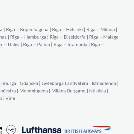
na
|
Rīga – Kopenhāgena
|
Rīga – Helsinki
|
Rīga – Milāna
|
ēnas
|
Rīga – Hamburga
|
Rīga – Diseldorfa
|
Rīga – Malaga
a – Tbilisi
|
Rīga – Palma
|
Rīga – Stambula
|
Rīga –
inburga
|
Gdaņska
|
Gēteborga Landvetera
|
Īstmidlenda
|
nčestra
|
Memmingena
|
Milāna Bergamo
|
Ņūkāsla
|
o
|
Vīne