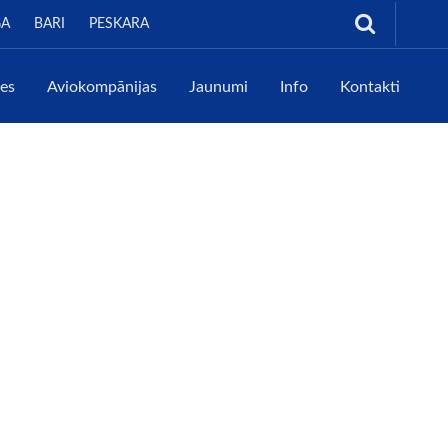
GA
BARI
PESKARA
tes
Aviokompānijas
Jaunumi
Info
Kontakti