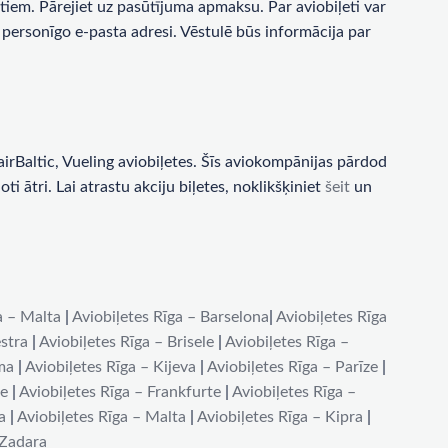
tiem. Pārejiet uz pasūtījuma apmaksu. Par aviobiļeti var
personīgo e-pasta adresi. Vēstulē būs informācija par
rBaltic, Vueling aviobiļetes. Šīs aviokompānijas pārdod
i ātri. Lai atrastu akciju biļetes, noklikšķiniet
šeit
un
a – Malta
|
Aviobiļetes Rīga – Barselona
|
Aviobiļetes Rīga
stra
|
Aviobiļetes Rīga – Brisele
|
Aviobiļetes Rīga –
ma
|
Aviobiļetes Rīga – Kijeva
|
Aviobiļetes Rīga – Parīze
|
de
|
Aviobiļetes Rīga – Frankfurte
|
Aviobiļetes Rīga –
a
|
Aviobiļetes Rīga – Malta
|
Aviobiļetes Rīga – Kipra
|
 Zadara