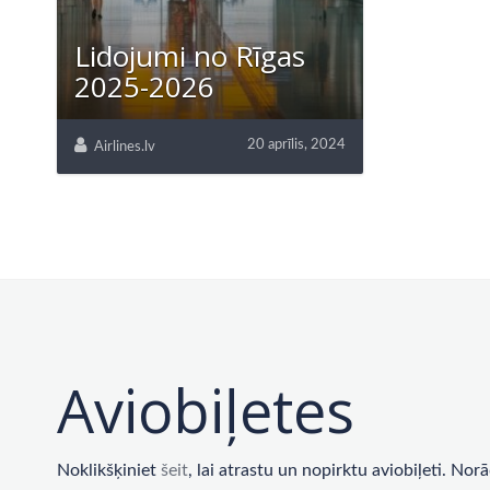
Lidojumi no Rīgas
2025-2026
20 aprīlis, 2024
Airlines.lv
Aviobiļetes
Noklikšķiniet
šeit
, lai atrastu un nopirktu aviobiļeti. No