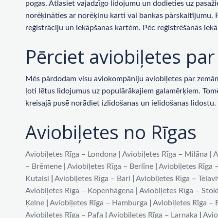
pogas. Atlasiet vajadzīgo lidojumu un dodieties uz pasaži
norēķināties ar norēķinu karti vai bankas pārskaitījumu.
reģistrāciju un iekāpšanas kartēm. Pēc reģistrēšanās iekā
Pērciet aviobiļetes p
Mēs pārdodam visu aviokompāniju aviobiļetes par zemām c
ļoti lētus lidojumus uz populārākajiem galamērķiem. Tomēr 
kreisajā pusē norādiet izlidošanas un ielidošanas lidost
Aviobiļetes no Rīgas
Aviobiļetes Rīga – Londona
|
Aviobiļetes Rīga – Milāna
|
A
– Brēmene
|
Aviobiļetes Rīga – Berlīne
|
Aviobiļetes Rīga 
Kutaisi
|
Aviobiļetes Rīga – Bari
|
Aviobiļetes Rīga – Telav
Aviobiļetes Rīga – Kopenhāgena
|
Aviobiļetes Rīga – Sto
Ķelne
|
Aviobiļetes Rīga – Hamburga
|
Aviobiļetes Rīga –
Aviobiļetes Rīga – Pafa
|
Aviobiļetes Rīga – Larnaka
|
Avio