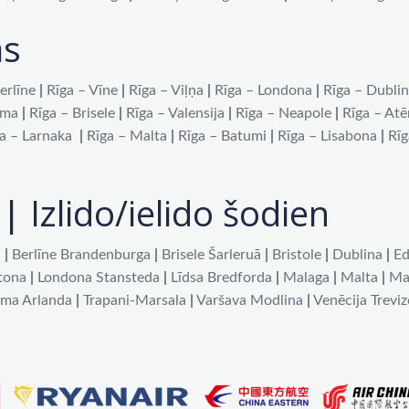
as
erlīne
|
Rīga – Vīne
|
Rīga – Viļņa
|
Rīga – Londona
|
Rīga – Dubli
oma
|
Rīga – Brisele
|
Rīga – Valensija
|
Rīga – Neapole
|
Rīga – At
a – Larnaka
|
Rīga – Malta
|
Rīga – Batumi
|
Rīga – Lisabona
|
Rīg
| Izlido/ielido šodien
a
|
Berlīne Brandenburga
|
Brisele Šarleruā
|
Bristole
|
Dublina
|
Ed
tona
|
Londona Stansteda
|
Līdsa Bredforda
|
Malaga
|
Malta
|
Ma
lma Arlanda
|
Trapani-Marsala
|
Varšava Modlina
|
Venēcija Treviz