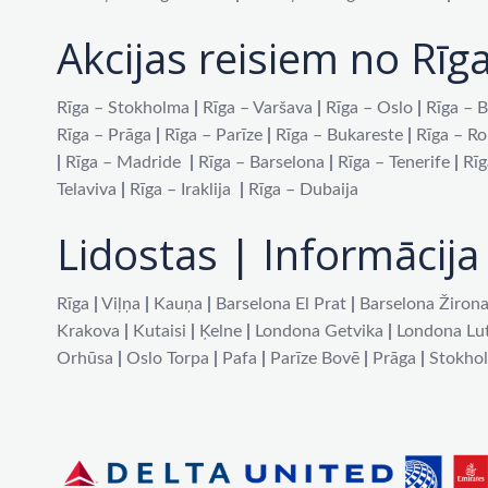
Akcijas reisiem no Rīg
Rīga – Stokholma
|
Rīga – Varšava
|
Rīga – Oslo
|
Rīga – B
Rīga – Prāga
|
Rīga – Parīze
|
Rīga – Bukareste
|
Rīga – R
|
Rīga – Madride
|
Rīga – Barselona
|
Rīga – Tenerife
|
Rīg
Telaviva
|
Rīga – Iraklija
|
Rīga – Dubaija
Lidostas | Informācija 
Rīga
|
Viļņa
|
Kauņa
|
Barselona El Prat
|
Barselona Žiron
Krakova
|
Kutaisi
|
Ķelne
|
Londona Getvika
|
Londona Lu
Orhūsa
|
Oslo Torpa
|
Pafa
|
Parīze Bovē
|
Prāga
|
Stokho