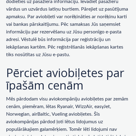
dodieties uz pasažiera informāciju. Ievadiet pasažieru
vārdus un uzvārdus latīņu burtiem. Pārejiet uz pasūtījuma
apmaksu. Par aviobiļeti var norēķināties ar norēķinu karti
vai bankas pārskaitījumu. Pēc samaksas Jūs saņemsiet
informāciju par rezervēšanu uz Jūsu personīgo e-pasta
adresi. Vēstulē būs informācija par reģistrāciju un
iekāpšanas kartēm. Pēc reģistrēšanās iekāpšanas kartes
tiks nosūtītas uz Jūsu e-pastu.
Pērciet aviobiļetes par
īpašām cenām
Mēs pārdodam visu aviokompāniju aviobiļetes par zemām
cenām, piemēram, lētas Ryanair, WizzAir, easyJet,
Norwegian, airBaltic, Vueling aviobiļetes. Šīs
aviokompānijas pārdod ļoti lētus lidojumus uz
populārākajiem galamērķiem. Tomēr lēti lidojumi nav