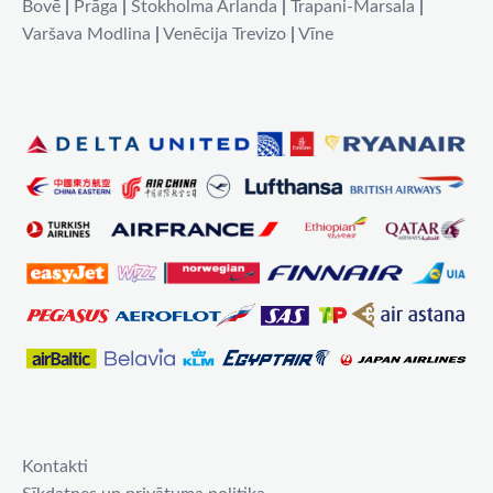
Bovē
|
Prāga
|
Stokholma Arlanda
|
Trapani-Marsala
|
Varšava Modlina
|
Venēcija Trevizo
|
Vīne
Kontakti