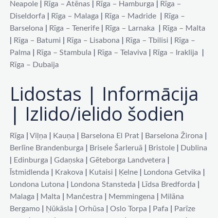
Neapole
|
Rīga – Atēnas
|
Rīga – Hamburga
|
Rīga –
Diseldorfa
|
Rīga – Malaga
|
Rīga – Madride
|
Rīga –
Barselona
|
Rīga – Tenerife
|
Rīga – Larnaka
|
Rīga – Malta
|
Rīga – Batumi
|
Rīga – Lisabona
|
Rīga – Tbilisi
|
Rīga –
Palma
|
Rīga – Stambula
|
Rīga – Telaviva
|
Rīga – Iraklija
|
Rīga – Dubaija
Lidostas | Informācija
| Izlido/ielido šodien
Rīga
|
Viļņa
|
Kauņa
|
Barselona El Prat
|
Barselona Žirona
|
Berlīne Brandenburga
|
Brisele Šarleruā
|
Bristole
|
Dublina
|
Edinburga
|
Gdaņska
|
Gēteborga Landvetera
|
Īstmidlenda
|
Krakova
|
Kutaisi
|
Ķelne
|
Londona Getvika
|
Londona Lutona
|
Londona Stansteda
|
Līdsa Bredforda
|
Malaga
|
Malta
|
Mančestra
|
Memmingena
|
Milāna
Bergamo
|
Ņūkāsla
|
Orhūsa
|
Oslo Torpa
|
Pafa
|
Parīze