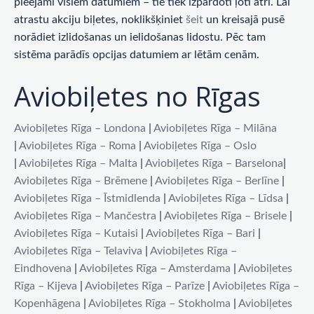
pieejami visiem datumiem – tie tiek izpārdoti ļoti ātri. Lai
atrastu akciju biļetes, noklikšķiniet
šeit
un kreisajā pusē
norādiet izlidošanas un ielidošanas lidostu. Pēc tam
sistēma parādīs opcijas datumiem ar lētām cenām.
Aviobiļetes no Rīgas
Aviobiļetes Rīga – Londona
|
Aviobiļetes Rīga – Milāna
|
Aviobiļetes Rīga – Roma
|
Aviobiļetes Rīga – Oslo
|
Aviobiļetes Rīga – Malta
|
Aviobiļetes Rīga – Barselona
|
Aviobiļetes Rīga – Brēmene
|
Aviobiļetes Rīga – Berlīne
|
Aviobiļetes Rīga – Īstmidlenda
|
Aviobiļetes Rīga – Līdsa
|
Aviobiļetes Rīga – Mančestra
|
Aviobiļetes Rīga – Brisele
|
Aviobiļetes Rīga – Kutaisi
|
Aviobiļetes Rīga – Bari
|
Aviobiļetes Rīga – Telaviva
|
Aviobiļetes Rīga –
Eindhovena
|
Aviobiļetes Rīga – Amsterdama
|
Aviobiļetes
Rīga – Kijeva
|
Aviobiļetes Rīga – Parīze
|
Aviobiļetes Rīga –
Kopenhāgena
|
Aviobiļetes Rīga – Stokholma
|
Aviobiļetes