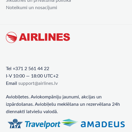
Sīkdatnes un privātuma politika
Noteikumi un nosacījumi
Tel +371 2 561 44 22
I-V 10:00 — 18:00 UTC+2
Email
support@airlines.lv
Aviobiļetes. Aviokompāniju jaunumi, akcijas un
izpārdošanas. Aviobiļešu meklēšana un rezervēšana 24h
diennaktī latviešu valodā.