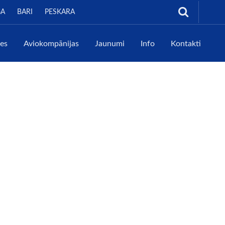
GA
BARI
PESKARA
tes
Aviokompānijas
Jaunumi
Info
Kontakti