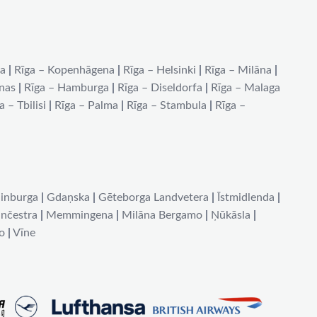
na
|
Rīga – Kopenhāgena
|
Rīga – Helsinki
|
Rīga – Milāna
|
ēnas
|
Rīga – Hamburga
|
Rīga – Diseldorfa
|
Rīga – Malaga
a – Tbilisi
|
Rīga – Palma
|
Rīga – Stambula
|
Rīga –
inburga
|
Gdaņska
|
Gēteborga Landvetera
|
Īstmidlenda
|
nčestra
|
Memmingena
|
Milāna Bergamo
|
Ņūkāsla
|
o
|
Vīne