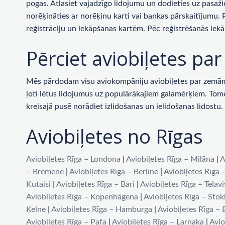
pogas. Atlasiet vajadzīgo lidojumu un dodieties uz pasaži
norēķināties ar norēķinu karti vai bankas pārskaitījumu.
reģistrāciju un iekāpšanas kartēm. Pēc reģistrēšanās iekā
Pērciet aviobiļetes p
Mēs pārdodam visu aviokompāniju aviobiļetes par zemām c
ļoti lētus lidojumus uz populārākajiem galamērķiem. Tomēr 
kreisajā pusē norādiet izlidošanas un ielidošanas lidost
Aviobiļetes no Rīgas
Aviobiļetes Rīga – Londona
|
Aviobiļetes Rīga – Milāna
|
A
– Brēmene
|
Aviobiļetes Rīga – Berlīne
|
Aviobiļetes Rīga 
Kutaisi
|
Aviobiļetes Rīga – Bari
|
Aviobiļetes Rīga – Telav
Aviobiļetes Rīga – Kopenhāgena
|
Aviobiļetes Rīga – Sto
Ķelne
|
Aviobiļetes Rīga – Hamburga
|
Aviobiļetes Rīga –
Aviobiļetes Rīga – Pafa
|
Aviobiļetes Rīga – Larnaka
|
Avio