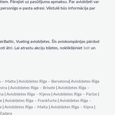
tiem. Pārejiet uz pasūtījuma apmaksu. Par aviobiļeti var
personīgo e-pasta adresi. Vēstulē būs informācija par
rBaltic, Vueling aviobiļetes. Šīs aviokompānijas pārdod
i ātri. Lai atrastu akciju biļetes, noklikšķiniet
šeit
un
a – Malta
|
Aviobiļetes Rīga – Barselona
|
Aviobiļetes Rīga
stra
|
Aviobiļetes Rīga – Brisele
|
Aviobiļetes Rīga –
ma
|
Aviobiļetes Rīga – Kijeva
|
Aviobiļetes Rīga – Parīze
|
de
|
Aviobiļetes Rīga – Frankfurte
|
Aviobiļetes Rīga –
a
|
Aviobiļetes Rīga – Malta
|
Aviobiļetes Rīga – Kipra
|
 Zadara