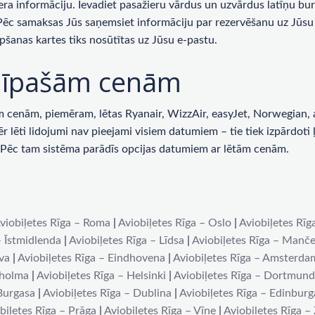
era informāciju. Ievadiet pasažieru vārdus un uzvārdus latīņu bur
 Pēc samaksas Jūs saņemsiet informāciju par rezervēšanu uz Jūsu 
pšanas kartes tiks nosūtītas uz Jūsu e-pastu.
ar īpašām cenām
enām, piemēram, lētas Ryanair, WizzAir, easyJet, Norwegian, ai
lēti lidojumi nav pieejami visiem datumiem – tie tiek izpārdoti ļot
u. Pēc tam sistēma parādīs opcijas datumiem ar lētām cenām.
viobiļetes Rīga – Roma
|
Aviobiļetes Rīga – Oslo
|
Aviobiļetes Rīg
– Īstmidlenda
|
Aviobiļetes Rīga – Līdsa
|
Aviobiļetes Rīga – Manče
iva
|
Aviobiļetes Rīga – Eindhovena
|
Aviobiļetes Rīga – Amsterda
kholma
|
Aviobiļetes Rīga – Helsinki
|
Aviobiļetes Rīga – Dortmun
 Burgasa
|
Aviobiļetes Rīga – Dublina
|
Aviobiļetes Rīga – Edinburg
biļetes Rīga – Prāga
|
Aviobiļetes Rīga – Vīne
|
Aviobiļetes Rīga –