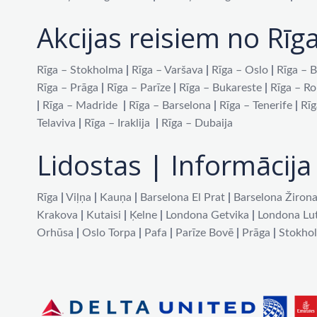
Akcijas reisiem no Rīg
Rīga – Stokholma
|
Rīga – Varšava
|
Rīga – Oslo
|
Rīga – B
Rīga – Prāga
|
Rīga – Parīze
|
Rīga – Bukareste
|
Rīga – R
|
Rīga – Madride
|
Rīga – Barselona
|
Rīga – Tenerife
|
Rīg
Telaviva
|
Rīga – Iraklija
|
Rīga – Dubaija
Lidostas | Informācija 
Rīga
|
Viļņa
|
Kauņa
|
Barselona El Prat
|
Barselona Žiron
Krakova
|
Kutaisi
|
Ķelne
|
Londona Getvika
|
Londona Lu
Orhūsa
|
Oslo Torpa
|
Pafa
|
Parīze Bovē
|
Prāga
|
Stokho