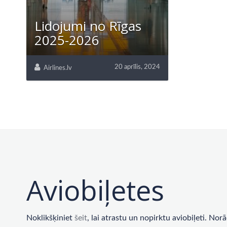
Lidojumi no Rīgas
2025-2026
20 aprīlis, 2024
Airlines.lv
Aviobiļetes
Noklikšķiniet
šeit
, lai atrastu un nopirktu aviobiļeti. No