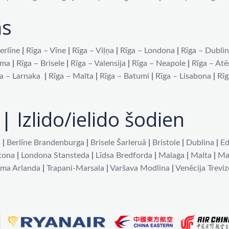
as
erlīne
|
Rīga – Vīne
|
Rīga – Viļņa
|
Rīga – Londona
|
Rīga – Dubli
oma
|
Rīga – Brisele
|
Rīga – Valensija
|
Rīga – Neapole
|
Rīga – At
a – Larnaka
|
Rīga – Malta
|
Rīga – Batumi
|
Rīga – Lisabona
|
Rīg
| Izlido/ielido šodien
a
|
Berlīne Brandenburga
|
Brisele Šarleruā
|
Bristole
|
Dublina
|
Ed
tona
|
Londona Stansteda
|
Līdsa Bredforda
|
Malaga
|
Malta
|
Ma
lma Arlanda
|
Trapani-Marsala
|
Varšava Modlina
|
Venēcija Treviz