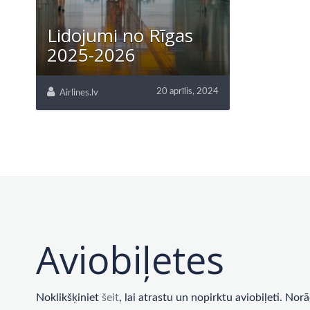
Lidojumi no Rīgas
2025-2026
20 aprīlis, 2024
Airlines.lv
Aviobiļetes
Noklikšķiniet
šeit
, lai atrastu un nopirktu aviobiļeti. No