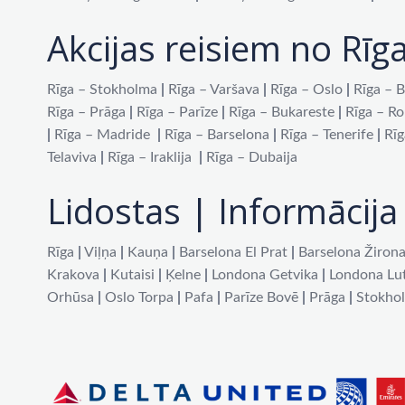
Akcijas reisiem no Rīg
Rīga – Stokholma
|
Rīga – Varšava
|
Rīga – Oslo
|
Rīga – B
Rīga – Prāga
|
Rīga – Parīze
|
Rīga – Bukareste
|
Rīga – R
|
Rīga – Madride
|
Rīga – Barselona
|
Rīga – Tenerife
|
Rīg
Telaviva
|
Rīga – Iraklija
|
Rīga – Dubaija
Lidostas | Informācija 
Rīga
|
Viļņa
|
Kauņa
|
Barselona El Prat
|
Barselona Žiron
Krakova
|
Kutaisi
|
Ķelne
|
Londona Getvika
|
Londona Lu
Orhūsa
|
Oslo Torpa
|
Pafa
|
Parīze Bovē
|
Prāga
|
Stokho