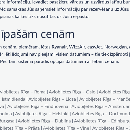
era informāciju. Ievadiet pasažieru vārdus un uzvārdus latīņu bur
 Pēc samaksas Jūs saņemsiet informāciju par rezervēšanu uz Jūsu 
pšanas kartes tiks nosūtītas uz Jūsu e-pastu.
ar īpašām cenām
enām, piemēram, lētas Ryanair, WizzAir, easyJet, Norwegian, ai
lēti lidojumi nav pieejami visiem datumiem – tie tiek izpārdoti ļot
u. Pēc tam sistēma parādīs opcijas datumiem ar lētām cenām.
viobiļetes Rīga – Roma
|
Aviobiļetes Rīga – Oslo
|
Aviobiļetes Rīg
– Īstmidlenda
|
Aviobiļetes Rīga – Līdsa
|
Aviobiļetes Rīga – Manče
iva
|
Aviobiļetes Rīga – Eindhovena
|
Aviobiļetes Rīga – Amsterda
kholma
|
Aviobiļetes Rīga – Helsinki
|
Aviobiļetes Rīga – Dortmun
 Burgasa
|
Aviobiļetes Rīga – Dublina
|
Aviobiļetes Rīga – Edinburg
biļetes Rīga – Prāga
|
Aviobiļetes Rīga – Vīne
|
Aviobiļetes Rīga –