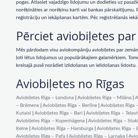
pogas. Atlasiet vajadzīgo lidojumu un dodieties uz pasaži
norēķināties ar norēķinu karti vai bankas pārskaitījumu.
reģistrāciju un iekāpšanas kartēm. Pēc reģistrēšanās iekā
Pērciet aviobiļetes p
Mēs pārdodam visu aviokompāniju aviobiļetes par zemām c
ļoti lētus lidojumus uz populārākajiem galamērķiem. Tomēr 
kreisajā pusē norādiet izlidošanas un ielidošanas lidost
Aviobiļetes no Rīgas
Aviobiļetes Rīga – Londona
|
Aviobiļetes Rīga – Milāna
|
A
– Brēmene
|
Aviobiļetes Rīga – Berlīne
|
Aviobiļetes Rīga 
Kutaisi
|
Aviobiļetes Rīga – Bari
|
Aviobiļetes Rīga – Telav
Aviobiļetes Rīga – Kopenhāgena
|
Aviobiļetes Rīga – Sto
Ķelne
|
Aviobiļetes Rīga – Hamburga
|
Aviobiļetes Rīga –
Aviobiļetes Rīga – Pafa
|
Aviobiļetes Rīga – Larnaka
|
Avio