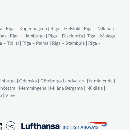
na
|
Rīga – Kopenhāgena
|
Rīga – Helsinki
|
Rīga – Milāna
|
ēnas
|
Rīga – Hamburga
|
Rīga – Diseldorfa
|
Rīga – Malaga
a – Tbilisi
|
Rīga – Palma
|
Rīga – Stambula
|
Rīga –
inburga
|
Gdaņska
|
Gēteborga Landvetera
|
Īstmidlenda
|
nčestra
|
Memmingena
|
Milāna Bergamo
|
Ņūkāsla
|
o
|
Vīne