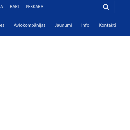
GA
BARI
PESKARA
tes
Aviokompānijas
Jaunumi
Info
Kontakti