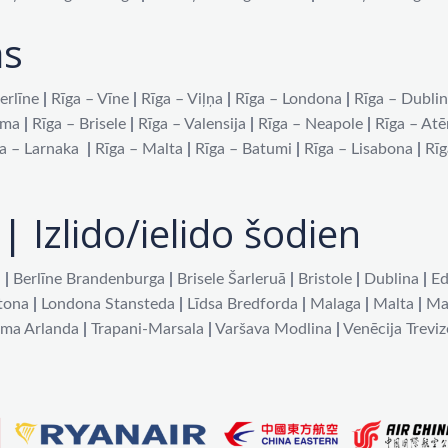
as
erlīne
|
Rīga – Vīne
|
Rīga – Viļņa
|
Rīga – Londona
|
Rīga – Dubli
oma
|
Rīga – Brisele
|
Rīga – Valensija
|
Rīga – Neapole
|
Rīga – At
a – Larnaka
|
Rīga – Malta
|
Rīga – Batumi
|
Rīga – Lisabona
|
Rīg
| Izlido/ielido šodien
a
|
Berlīne Brandenburga
|
Brisele Šarleruā
|
Bristole
|
Dublina
|
Ed
tona
|
Londona Stansteda
|
Līdsa Bredforda
|
Malaga
|
Malta
|
Ma
lma Arlanda
|
Trapani-Marsala
|
Varšava Modlina
|
Venēcija Treviz