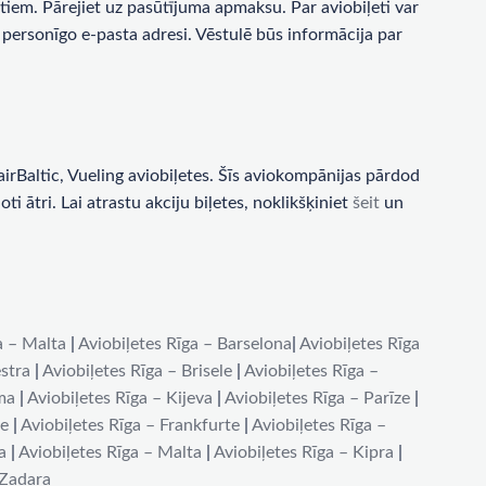
tiem. Pārejiet uz pasūtījuma apmaksu. Par aviobiļeti var
personīgo e-pasta adresi. Vēstulē būs informācija par
rBaltic, Vueling aviobiļetes. Šīs aviokompānijas pārdod
i ātri. Lai atrastu akciju biļetes, noklikšķiniet
šeit
un
a – Malta
|
Aviobiļetes Rīga – Barselona
|
Aviobiļetes Rīga
stra
|
Aviobiļetes Rīga – Brisele
|
Aviobiļetes Rīga –
ma
|
Aviobiļetes Rīga – Kijeva
|
Aviobiļetes Rīga – Parīze
|
de
|
Aviobiļetes Rīga – Frankfurte
|
Aviobiļetes Rīga –
a
|
Aviobiļetes Rīga – Malta
|
Aviobiļetes Rīga – Kipra
|
 Zadara