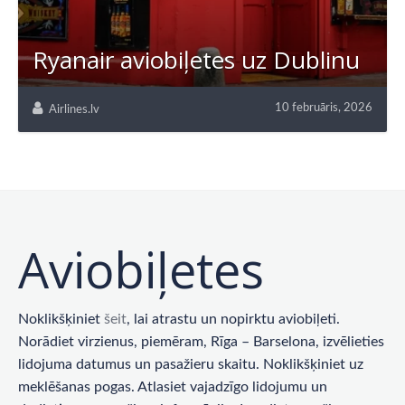
Ryanair aviobiļetes uz Dublinu
10 februāris, 2026
Airlines.lv
Aviobiļetes
Noklikšķiniet
šeit
, lai atrastu un nopirktu aviobiļeti.
Norādiet virzienus, piemēram, Rīga – Barselona, ​​izvēlieties
lidojuma datumus un pasažieru skaitu. Noklikšķiniet uz
meklēšanas pogas. Atlasiet vajadzīgo lidojumu un