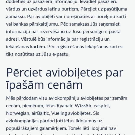
dodieties uz pasažiera informāciju. Ievadiet pasažieru
vārdus un uzvārdus latīņu burtiem. Pārejiet uz pasūtījuma
apmaksu. Par aviobiļeti var norēķināties ar norēķinu karti
vai bankas pārskaitījumu. Pēc samaksas Jūs saņemsiet
informāciju par rezervēšanu uz Jūsu personīgo e-pasta
adresi. Vēstulē būs informācija par reģistrāciju un
iekāpšanas kartēm. Pēc reģistrēšanās iekāpšanas kartes
tiks nosūtītas uz Jūsu e-pastu.
Pērciet aviobiļetes par
īpašām cenām
Mēs pārdodam visu aviokompāniju aviobiļetes par zemām
cenām, piemēram, lētas Ryanair, WizzAir, easyJet,
Norwegian, airBaltic, Vueling aviobiļetes. Šīs
aviokompānijas pārdod ļoti lētus lidojumus uz
populārākajiem galamērķiem. Tomēr lēti lidojumi nav