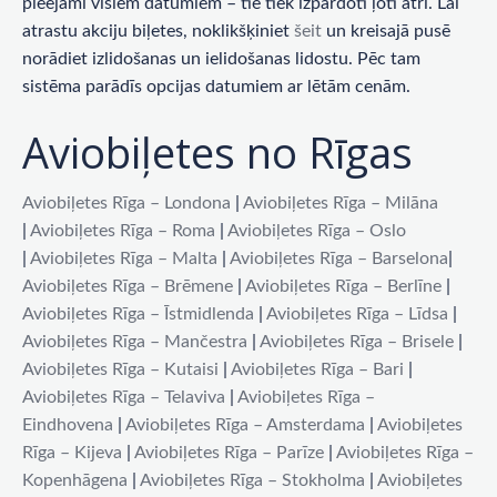
pieejami visiem datumiem – tie tiek izpārdoti ļoti ātri. Lai
atrastu akciju biļetes, noklikšķiniet
šeit
un kreisajā pusē
norādiet izlidošanas un ielidošanas lidostu. Pēc tam
sistēma parādīs opcijas datumiem ar lētām cenām.
Aviobiļetes no Rīgas
Aviobiļetes Rīga – Londona
|
Aviobiļetes Rīga – Milāna
|
Aviobiļetes Rīga – Roma
|
Aviobiļetes Rīga – Oslo
|
Aviobiļetes Rīga – Malta
|
Aviobiļetes Rīga – Barselona
|
Aviobiļetes Rīga – Brēmene
|
Aviobiļetes Rīga – Berlīne
|
Aviobiļetes Rīga – Īstmidlenda
|
Aviobiļetes Rīga – Līdsa
|
Aviobiļetes Rīga – Mančestra
|
Aviobiļetes Rīga – Brisele
|
Aviobiļetes Rīga – Kutaisi
|
Aviobiļetes Rīga – Bari
|
Aviobiļetes Rīga – Telaviva
|
Aviobiļetes Rīga –
Eindhovena
|
Aviobiļetes Rīga – Amsterdama
|
Aviobiļetes
Rīga – Kijeva
|
Aviobiļetes Rīga – Parīze
|
Aviobiļetes Rīga –
Kopenhāgena
|
Aviobiļetes Rīga – Stokholma
|
Aviobiļetes