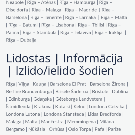
Neapole
|
Rīga – Atēnas
|
Rīga – Hamburga
|
Rīga –
Diseldorfa
|
Rīga – Malaga
|
Rīga – Madride
|
Rīga –
Barselona
|
Rīga – Tenerife
|
Rīga – Larnaka
|
Rīga – Malta
|
Rīga – Batumi
|
Rīga – Lisabona
|
Rīga – Tbilisi
|
Rīga –
Palma
|
Rīga – Stambula
|
Rīga – Telaviva
|
Rīga – Iraklija
|
Rīga – Dubaija
Lidostas | Informācija
| Izlido/ielido šodien
Rīga
|
Viļņa
|
Kauņa
|
Barselona El Prat
|
Barselona Žirona
|
Berlīne Brandenburga
|
Brisele Šarleruā
|
Bristole
|
Dublina
|
Edinburga
|
Gdaņska
|
Gēteborga Landvetera
|
Īstmidlenda
|
Krakova
|
Kutaisi
|
Ķelne
|
Londona Getvika
|
Londona Lutona
|
Londona Stansteda
|
Līdsa Bredforda
|
Malaga
|
Malta
|
Mančestra
|
Memmingena
|
Milāna
Bergamo
|
Ņūkāsla
|
Orhūsa
|
Oslo Torpa
|
Pafa
|
Parīze