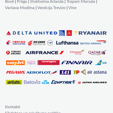
Bovē
|
Prāga
|
Stokholma Arlanda
|
Trapani-Marsala
|
Varšava Modlina
|
Venēcija Trevizo
|
Vīne
Kontakti