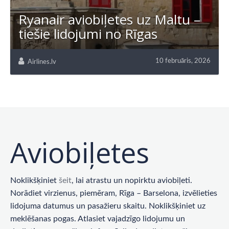
Ryanair aviobiļetes uz Maltu –
tiešie lidojumi no Rīgas
10 februāris, 2026
Airlines.lv
Aviobiļetes
Noklikšķiniet
šeit
, lai atrastu un nopirktu aviobiļeti.
Norādiet virzienus, piemēram, Rīga – Barselona, ​​izvēlieties
lidojuma datumus un pasažieru skaitu. Noklikšķiniet uz
meklēšanas pogas. Atlasiet vajadzīgo lidojumu un