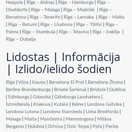
Neapole
|
Rīga – Atēnas
|
Rīga – Hamburga
|
Rīga –
Diseldorfa
|
Rīga – Malaga
|
Rīga – Madride
|
Rīga –
Barselona
|
Rīga – Tenerife
|
Rīga – Larnaka
|
Rīga – Malta
|
Rīga – Batumi
|
Rīga – Lisabona
|
Rīga – Tbilisi
|
Rīga –
Palma
|
Rīga – Stambula
|
Rīga – Telaviva
|
Rīga – Iraklija
|
Rīga – Dubaija
Lidostas | Informācija
| Izlido/ielido šodien
Rīga
|
Viļņa
|
Kauņa
|
Barselona El Prat
|
Barselona Žirona
|
Berlīne Brandenburga
|
Brisele Šarleruā
|
Bristole
|
Dublina
|
Edinburga
|
Gdaņska
|
Gēteborga Landvetera
|
Īstmidlenda
|
Krakova
|
Kutaisi
|
Ķelne
|
Londona Getvika
|
Londona Lutona
|
Londona Stansteda
|
Līdsa Bredforda
|
Malaga
|
Malta
|
Mančestra
|
Memmingena
|
Milāna
Bergamo
|
Ņūkāsla
|
Orhūsa
|
Oslo Torpa
|
Pafa
|
Parīze