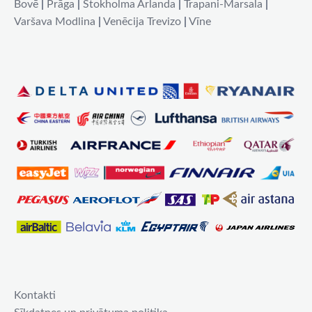
Bovē
|
Prāga
|
Stokholma Arlanda
|
Trapani-Marsala
|
Varšava Modlina
|
Venēcija Trevizo
|
Vīne
Kontakti