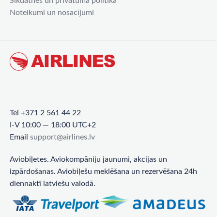
Sīkdatnes un privātuma politika
Noteikumi un nosacījumi
Tel +371 2 561 44 22
I-V 10:00 — 18:00 UTC+2
Email
support@airlines.lv
Aviobiļetes. Aviokompāniju jaunumi, akcijas un
izpārdošanas. Aviobiļešu meklēšana un rezervēšana 24h
diennaktī latviešu valodā.