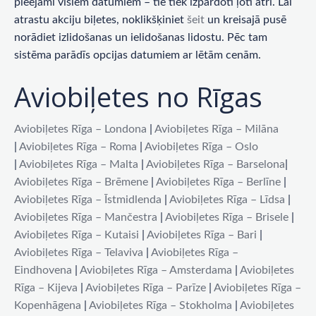
pieejami visiem datumiem – tie tiek izpārdoti ļoti ātri. Lai
atrastu akciju biļetes, noklikšķiniet
šeit
un kreisajā pusē
norādiet izlidošanas un ielidošanas lidostu. Pēc tam
sistēma parādīs opcijas datumiem ar lētām cenām.
Aviobiļetes no Rīgas
Aviobiļetes Rīga – Londona
|
Aviobiļetes Rīga – Milāna
|
Aviobiļetes Rīga – Roma
|
Aviobiļetes Rīga – Oslo
|
Aviobiļetes Rīga – Malta
|
Aviobiļetes Rīga – Barselona
|
Aviobiļetes Rīga – Brēmene
|
Aviobiļetes Rīga – Berlīne
|
Aviobiļetes Rīga – Īstmidlenda
|
Aviobiļetes Rīga – Līdsa
|
Aviobiļetes Rīga – Mančestra
|
Aviobiļetes Rīga – Brisele
|
Aviobiļetes Rīga – Kutaisi
|
Aviobiļetes Rīga – Bari
|
Aviobiļetes Rīga – Telaviva
|
Aviobiļetes Rīga –
Eindhovena
|
Aviobiļetes Rīga – Amsterdama
|
Aviobiļetes
Rīga – Kijeva
|
Aviobiļetes Rīga – Parīze
|
Aviobiļetes Rīga –
Kopenhāgena
|
Aviobiļetes Rīga – Stokholma
|
Aviobiļetes