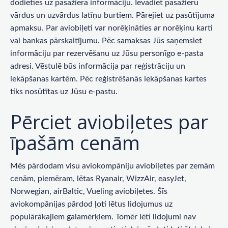
dodieties uz pasažiera informāciju. Ievadiet pasažieru
vārdus un uzvārdus latīņu burtiem. Pārejiet uz pasūtījuma
apmaksu. Par aviobiļeti var norēķināties ar norēķinu karti
vai bankas pārskaitījumu. Pēc samaksas Jūs saņemsiet
informāciju par rezervēšanu uz Jūsu personīgo e-pasta
adresi. Vēstulē būs informācija par reģistrāciju un
iekāpšanas kartēm. Pēc reģistrēšanās iekāpšanas kartes
tiks nosūtītas uz Jūsu e-pastu.
Pērciet aviobiļetes par
īpašām cenām
Mēs pārdodam visu aviokompāniju aviobiļetes par zemām
cenām, piemēram, lētas Ryanair, WizzAir, easyJet,
Norwegian, airBaltic, Vueling aviobiļetes. Šīs
aviokompānijas pārdod ļoti lētus lidojumus uz
populārākajiem galamērķiem. Tomēr lēti lidojumi nav