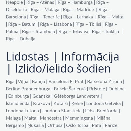
Neapole
|
Rīga – Atēnas
|
Rīga – Hamburga
|
Rīga –
Diseldorfa
|
Rīga – Malaga
|
Rīga – Madride
|
Rīga –
Barselona
|
Rīga – Tenerife
|
Rīga – Larnaka
|
Rīga – Malta
|
Rīga – Batumi
|
Rīga – Lisabona
|
Rīga – Tbilisi
|
Rīga –
Palma
|
Rīga – Stambula
|
Rīga – Telaviva
|
Rīga – Iraklija
|
Rīga – Dubaija
Lidostas | Informācija
| Izlido/ielido šodien
Rīga
|
Viļņa
|
Kauņa
|
Barselona El Prat
|
Barselona Žirona
|
Berlīne Brandenburga
|
Brisele Šarleruā
|
Bristole
|
Dublina
|
Edinburga
|
Gdaņska
|
Gēteborga Landvetera
|
Īstmidlenda
|
Krakova
|
Kutaisi
|
Ķelne
|
Londona Getvika
|
Londona Lutona
|
Londona Stansteda
|
Līdsa Bredforda
|
Malaga
|
Malta
|
Mančestra
|
Memmingena
|
Milāna
Bergamo
|
Ņūkāsla
|
Orhūsa
|
Oslo Torpa
|
Pafa
|
Parīze