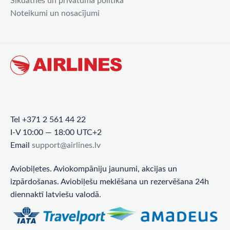
Sīkdatnes un privātuma politika
Noteikumi un nosacījumi
Tel +371 2 561 44 22
I-V 10:00 — 18:00 UTC+2
Email
support@airlines.lv
Aviobiļetes. Aviokompāniju jaunumi, akcijas un
izpārdošanas. Aviobiļešu meklēšana un rezervēšana 24h
diennaktī latviešu valodā.