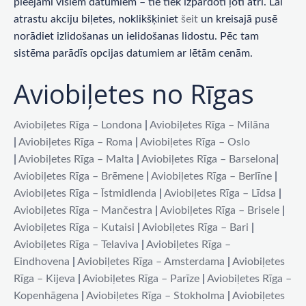
pieejami visiem datumiem – tie tiek izpārdoti ļoti ātri. Lai
atrastu akciju biļetes, noklikšķiniet
šeit
un kreisajā pusē
norādiet izlidošanas un ielidošanas lidostu. Pēc tam
sistēma parādīs opcijas datumiem ar lētām cenām.
Aviobiļetes no Rīgas
Aviobiļetes Rīga – Londona
|
Aviobiļetes Rīga – Milāna
|
Aviobiļetes Rīga – Roma
|
Aviobiļetes Rīga – Oslo
|
Aviobiļetes Rīga – Malta
|
Aviobiļetes Rīga – Barselona
|
Aviobiļetes Rīga – Brēmene
|
Aviobiļetes Rīga – Berlīne
|
Aviobiļetes Rīga – Īstmidlenda
|
Aviobiļetes Rīga – Līdsa
|
Aviobiļetes Rīga – Mančestra
|
Aviobiļetes Rīga – Brisele
|
Aviobiļetes Rīga – Kutaisi
|
Aviobiļetes Rīga – Bari
|
Aviobiļetes Rīga – Telaviva
|
Aviobiļetes Rīga –
Eindhovena
|
Aviobiļetes Rīga – Amsterdama
|
Aviobiļetes
Rīga – Kijeva
|
Aviobiļetes Rīga – Parīze
|
Aviobiļetes Rīga –
Kopenhāgena
|
Aviobiļetes Rīga – Stokholma
|
Aviobiļetes