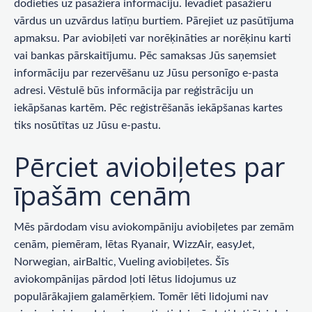
dodieties uz pasažiera informāciju. Ievadiet pasažieru
vārdus un uzvārdus latīņu burtiem. Pārejiet uz pasūtījuma
apmaksu. Par aviobiļeti var norēķināties ar norēķinu karti
vai bankas pārskaitījumu. Pēc samaksas Jūs saņemsiet
informāciju par rezervēšanu uz Jūsu personīgo e-pasta
adresi. Vēstulē būs informācija par reģistrāciju un
iekāpšanas kartēm. Pēc reģistrēšanās iekāpšanas kartes
tiks nosūtītas uz Jūsu e-pastu.
Pērciet aviobiļetes par
īpašām cenām
Mēs pārdodam visu aviokompāniju aviobiļetes par zemām
cenām, piemēram, lētas Ryanair, WizzAir, easyJet,
Norwegian, airBaltic, Vueling aviobiļetes. Šīs
aviokompānijas pārdod ļoti lētus lidojumus uz
populārākajiem galamērķiem. Tomēr lēti lidojumi nav