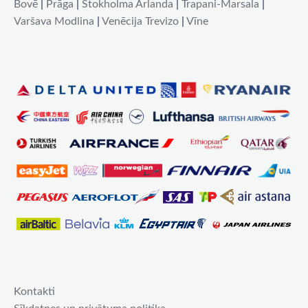
Bovē
|
Prāga
|
Stokholma Arlanda
|
Trapani-Marsala
|
Varšava Modlina
|
Venēcija Trevizo
|
Vīne
Kontakti