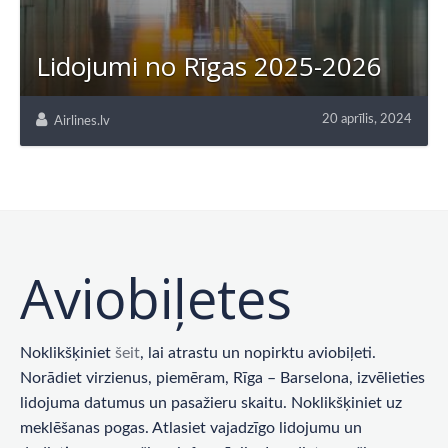
Lidojumi no Rīgas 2025-2026
20 aprīlis, 2024
Airlines.lv
Aviobiļetes
Noklikšķiniet
šeit
, lai atrastu un nopirktu aviobiļeti.
Norādiet virzienus, piemēram, Rīga – Barselona, ​​izvēlieties
lidojuma datumus un pasažieru skaitu. Noklikšķiniet uz
meklēšanas pogas. Atlasiet vajadzīgo lidojumu un