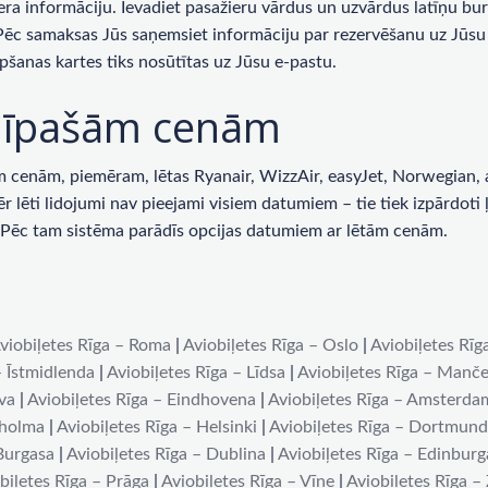
era informāciju. Ievadiet pasažieru vārdus un uzvārdus latīņu bur
 Pēc samaksas Jūs saņemsiet informāciju par rezervēšanu uz Jūsu 
pšanas kartes tiks nosūtītas uz Jūsu e-pastu.
ar īpašām cenām
enām, piemēram, lētas Ryanair, WizzAir, easyJet, Norwegian, ai
lēti lidojumi nav pieejami visiem datumiem – tie tiek izpārdoti ļot
u. Pēc tam sistēma parādīs opcijas datumiem ar lētām cenām.
viobiļetes Rīga – Roma
|
Aviobiļetes Rīga – Oslo
|
Aviobiļetes Rīg
– Īstmidlenda
|
Aviobiļetes Rīga – Līdsa
|
Aviobiļetes Rīga – Manče
iva
|
Aviobiļetes Rīga – Eindhovena
|
Aviobiļetes Rīga – Amsterda
kholma
|
Aviobiļetes Rīga – Helsinki
|
Aviobiļetes Rīga – Dortmun
 Burgasa
|
Aviobiļetes Rīga – Dublina
|
Aviobiļetes Rīga – Edinburg
biļetes Rīga – Prāga
|
Aviobiļetes Rīga – Vīne
|
Aviobiļetes Rīga –