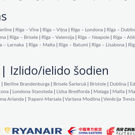
as
erlīne
|
Rīga – Vīne
|
Rīga – Viļņa
|
Rīga – Londona
|
Rīga – Dubli
oma
|
Rīga – Brisele
|
Rīga – Valensija
|
Rīga – Neapole
|
Rīga – At
a – Larnaka
|
Rīga – Malta
|
Rīga – Batumi
|
Rīga – Lisabona
|
Rīg
| Izlido/ielido šodien
a
|
Berlīne Brandenburga
|
Brisele Šarleruā
|
Bristole
|
Dublina
|
Ed
tona
|
Londona Stansteda
|
Līdsa Bredforda
|
Malaga
|
Malta
|
Ma
lma Arlanda
|
Trapani-Marsala
|
Varšava Modlina
|
Venēcija Treviz