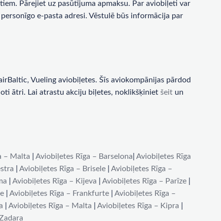
tiem. Pārejiet uz pasūtījuma apmaksu. Par aviobiļeti var
personīgo e-pasta adresi. Vēstulē būs informācija par
rBaltic, Vueling aviobiļetes. Šīs aviokompānijas pārdod
i ātri. Lai atrastu akciju biļetes, noklikšķiniet
šeit
un
a – Malta
|
Aviobiļetes Rīga – Barselona
|
Aviobiļetes Rīga
stra
|
Aviobiļetes Rīga – Brisele
|
Aviobiļetes Rīga –
ma
|
Aviobiļetes Rīga – Kijeva
|
Aviobiļetes Rīga – Parīze
|
de
|
Aviobiļetes Rīga – Frankfurte
|
Aviobiļetes Rīga –
a
|
Aviobiļetes Rīga – Malta
|
Aviobiļetes Rīga – Kipra
|
 Zadara