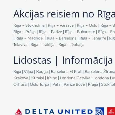
Akcijas reisiem no Rīg
Rīga – Stokholma
|
Rīga – Varšava
|
Rīga – Oslo
|
Rīga – B
Rīga – Prāga
|
Rīga – Parīze
|
Rīga – Bukareste
|
Rīga – R
|
Rīga – Madride
|
Rīga – Barselona
|
Rīga – Tenerife
|
Rīg
Telaviva
|
Rīga – Iraklija
|
Rīga – Dubaija
Lidostas | Informācija 
Rīga
|
Viļņa
|
Kauņa
|
Barselona El Prat
|
Barselona Žiron
Krakova
|
Kutaisi
|
Ķelne
|
Londona Getvika
|
Londona Lu
Orhūsa
|
Oslo Torpa
|
Pafa
|
Parīze Bovē
|
Prāga
|
Stokho