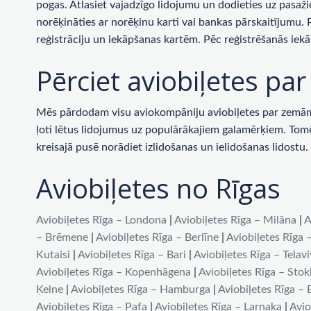
pogas. Atlasiet vajadzīgo lidojumu un dodieties uz pasaži
norēķināties ar norēķinu karti vai bankas pārskaitījumu.
reģistrāciju un iekāpšanas kartēm. Pēc reģistrēšanās iekā
Pērciet aviobiļetes p
Mēs pārdodam visu aviokompāniju aviobiļetes par zemām c
ļoti lētus lidojumus uz populārākajiem galamērķiem. Tomēr 
kreisajā pusē norādiet izlidošanas un ielidošanas lidost
Aviobiļetes no Rīgas
Aviobiļetes Rīga – Londona
|
Aviobiļetes Rīga – Milāna
|
A
– Brēmene
|
Aviobiļetes Rīga – Berlīne
|
Aviobiļetes Rīga 
Kutaisi
|
Aviobiļetes Rīga – Bari
|
Aviobiļetes Rīga – Telav
Aviobiļetes Rīga – Kopenhāgena
|
Aviobiļetes Rīga – Sto
Ķelne
|
Aviobiļetes Rīga – Hamburga
|
Aviobiļetes Rīga –
Aviobiļetes Rīga – Pafa
|
Aviobiļetes Rīga – Larnaka
|
Avio