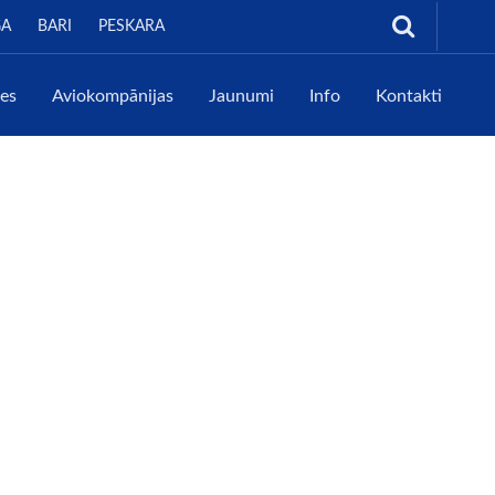
GA
BARI
PESKARA
tes
Aviokompānijas
Jaunumi
Info
Kontakti