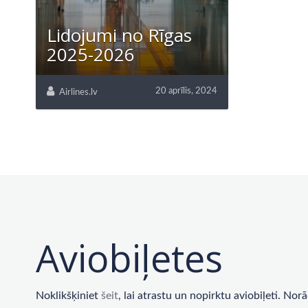
Lidojumi no Rīgas
2025-2026
20 aprīlis, 2024
Airlines.lv
Aviobiļetes
Noklikšķiniet
šeit
, lai atrastu un nopirktu aviobiļeti. No