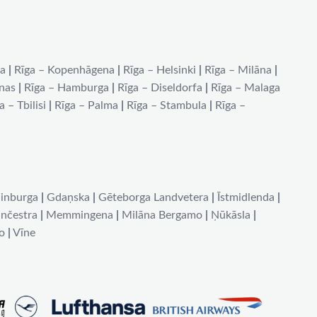
na
|
Rīga – Kopenhāgena
|
Rīga – Helsinki
|
Rīga – Milāna
|
ēnas
|
Rīga – Hamburga
|
Rīga – Diseldorfa
|
Rīga – Malaga
a – Tbilisi
|
Rīga – Palma
|
Rīga – Stambula
|
Rīga –
inburga
|
Gdaņska
|
Gēteborga Landvetera
|
Īstmidlenda
|
nčestra
|
Memmingena
|
Milāna Bergamo
|
Ņūkāsla
|
o
|
Vīne