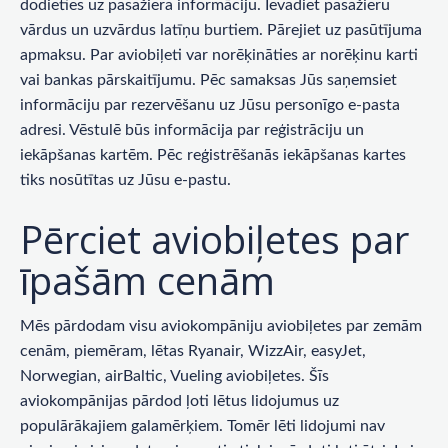
dodieties uz pasažiera informāciju. Ievadiet pasažieru
vārdus un uzvārdus latīņu burtiem. Pārejiet uz pasūtījuma
apmaksu. Par aviobiļeti var norēķināties ar norēķinu karti
vai bankas pārskaitījumu. Pēc samaksas Jūs saņemsiet
informāciju par rezervēšanu uz Jūsu personīgo e-pasta
adresi. Vēstulē būs informācija par reģistrāciju un
iekāpšanas kartēm. Pēc reģistrēšanās iekāpšanas kartes
tiks nosūtītas uz Jūsu e-pastu.
Pērciet aviobiļetes par
īpašām cenām
Mēs pārdodam visu aviokompāniju aviobiļetes par zemām
cenām, piemēram, lētas Ryanair, WizzAir, easyJet,
Norwegian, airBaltic, Vueling aviobiļetes. Šīs
aviokompānijas pārdod ļoti lētus lidojumus uz
populārākajiem galamērķiem. Tomēr lēti lidojumi nav