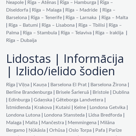
Neapole
|
Rīga – Atēnas
|
Rīga – Hamburga
|
Rīga –
Diseldorfa
|
Rīga – Malaga
|
Rīga – Madride
|
Rīga –
Barselona
|
Rīga – Tenerife
|
Rīga – Larnaka
|
Rīga – Malta
|
Rīga – Batumi
|
Rīga – Lisabona
|
Rīga – Tbilisi
|
Rīga –
Palma
|
Rīga – Stambula
|
Rīga – Telaviva
|
Rīga – Iraklija
|
Rīga – Dubaija
Lidostas | Informācija
| Izlido/ielido šodien
Rīga
|
Viļņa
|
Kauņa
|
Barselona El Prat
|
Barselona Žirona
|
Berlīne Brandenburga
|
Brisele Šarleruā
|
Bristole
|
Dublina
|
Edinburga
|
Gdaņska
|
Gēteborga Landvetera
|
Īstmidlenda
|
Krakova
|
Kutaisi
|
Ķelne
|
Londona Getvika
|
Londona Lutona
|
Londona Stansteda
|
Līdsa Bredforda
|
Malaga
|
Malta
|
Mančestra
|
Memmingena
|
Milāna
Bergamo
|
Ņūkāsla
|
Orhūsa
|
Oslo Torpa
|
Pafa
|
Parīze