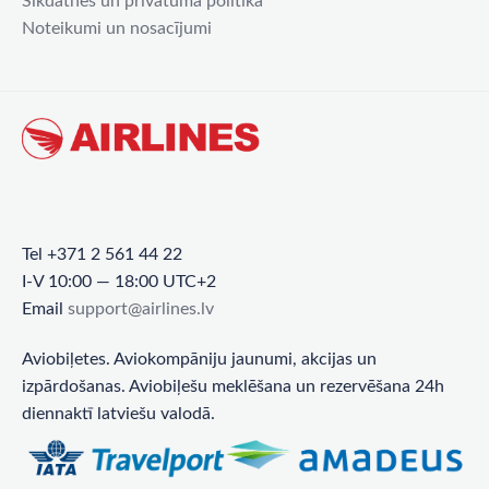
Sīkdatnes un privātuma politika
Noteikumi un nosacījumi
Tel +371 2 561 44 22
I-V 10:00 — 18:00 UTC+2
Email
support@airlines.lv
Aviobiļetes. Aviokompāniju jaunumi, akcijas un
izpārdošanas. Aviobiļešu meklēšana un rezervēšana 24h
diennaktī latviešu valodā.