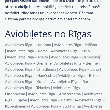
pieejami visiem datumiem – tie tiek izpārdoti ļoti ātri. Lai
atrastu akciju biļetes, noklikšķiniet
šeit
un kreisajā pusē
norādiet izlidošanas un ielidošanas lidostu. Pēc tam
sistēma parādīs opcijas datumiem ar lētām cenām.
Aviobiļetes no Rīgas
Aviobiļetes Rīga – Londona
|
Aviobiļetes Rīga – Milāna
|
Aviobiļetes Rīga – Roma
|
Aviobiļetes Rīga – Oslo
|
Aviobiļetes Rīga – Malta
|
Aviobiļetes Rīga – Barselona
|
Aviobiļetes Rīga – Brēmene
|
Aviobiļetes Rīga – Berlīne
|
Aviobiļetes Rīga – Īstmidlenda
|
Aviobiļetes Rīga – Līdsa
|
Aviobiļetes Rīga – Mančestra
|
Aviobiļetes Rīga – Brisele
|
Aviobiļetes Rīga – Kutaisi
|
Aviobiļetes Rīga – Bari
|
Aviobiļetes Rīga – Telaviva
|
Aviobiļetes Rīga –
Eindhovena
|
Aviobiļetes Rīga – Amsterdama
|
Aviobiļetes
Rīga – Kijeva
|
Aviobiļetes Rīga – Parīze
|
Aviobiļetes Rīga –
Kopenhāgena
|
Aviobiļetes Rīga – Stokholma
|
Aviobiļetes