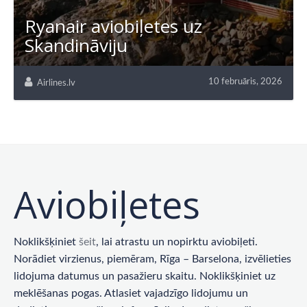
Ryanair aviobiļetes uz
Skandināviju
10 februāris, 2026
Airlines.lv
Aviobiļetes
Noklikšķiniet
šeit
, lai atrastu un nopirktu aviobiļeti.
Norādiet virzienus, piemēram, Rīga – Barselona, ​​izvēlieties
lidojuma datumus un pasažieru skaitu. Noklikšķiniet uz
meklēšanas pogas. Atlasiet vajadzīgo lidojumu un