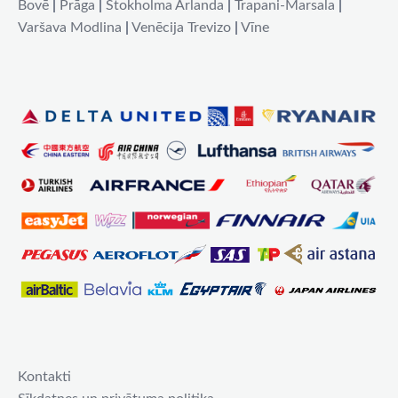
Bovē
|
Prāga
|
Stokholma Arlanda
|
Trapani-Marsala
|
Varšava Modlina
|
Venēcija Trevizo
|
Vīne
Kontakti