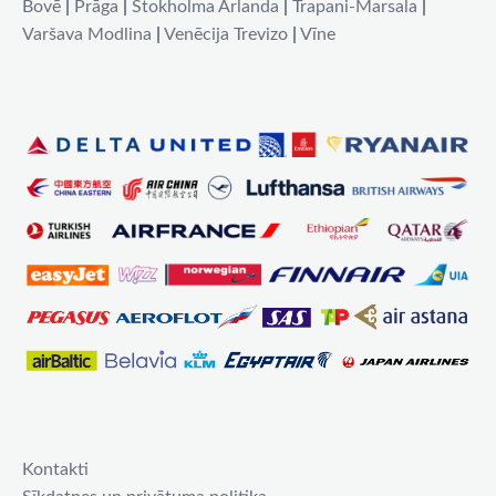
Bovē
|
Prāga
|
Stokholma Arlanda
|
Trapani-Marsala
|
Varšava Modlina
|
Venēcija Trevizo
|
Vīne
Kontakti