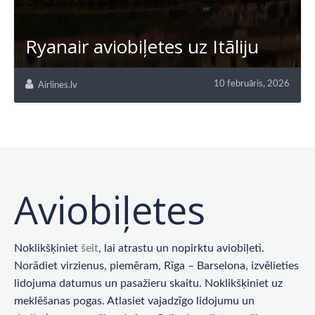
Ryanair aviobiļetes uz Itāliju
10 februāris, 2026
Airlines.lv
Aviobiļetes
Noklikšķiniet
šeit
, lai atrastu un nopirktu aviobiļeti.
Norādiet virzienus, piemēram, Rīga – Barselona, ​​izvēlieties
lidojuma datumus un pasažieru skaitu. Noklikšķiniet uz
meklēšanas pogas. Atlasiet vajadzīgo lidojumu un