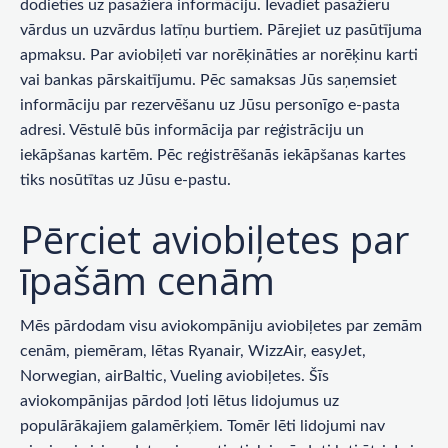
dodieties uz pasažiera informāciju. Ievadiet pasažieru
vārdus un uzvārdus latīņu burtiem. Pārejiet uz pasūtījuma
apmaksu. Par aviobiļeti var norēķināties ar norēķinu karti
vai bankas pārskaitījumu. Pēc samaksas Jūs saņemsiet
informāciju par rezervēšanu uz Jūsu personīgo e-pasta
adresi. Vēstulē būs informācija par reģistrāciju un
iekāpšanas kartēm. Pēc reģistrēšanās iekāpšanas kartes
tiks nosūtītas uz Jūsu e-pastu.
Pērciet aviobiļetes par
īpašām cenām
Mēs pārdodam visu aviokompāniju aviobiļetes par zemām
cenām, piemēram, lētas Ryanair, WizzAir, easyJet,
Norwegian, airBaltic, Vueling aviobiļetes. Šīs
aviokompānijas pārdod ļoti lētus lidojumus uz
populārākajiem galamērķiem. Tomēr lēti lidojumi nav