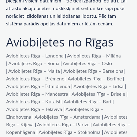
pieejami visiem datumiem – tie tiek izpārdoti ļoti ātri. Lai
atrastu akciju biļetes, noklikšķiniet
šeit
un kreisajā pusē
norādiet izlidošanas un ielidošanas lidostu. Pēc tam
sistēma parādīs opcijas datumiem ar lētām cenām.
Aviobiļetes no Rīgas
Aviobiļetes Rīga – Londona
|
Aviobiļetes Rīga – Milāna
|
Aviobiļetes Rīga – Roma
|
Aviobiļetes Rīga – Oslo
|
Aviobiļetes Rīga – Malta
|
Aviobiļetes Rīga – Barselona
|
Aviobiļetes Rīga – Brēmene
|
Aviobiļetes Rīga – Berlīne
|
Aviobiļetes Rīga – Īstmidlenda
|
Aviobiļetes Rīga – Līdsa
|
Aviobiļetes Rīga – Mančestra
|
Aviobiļetes Rīga – Brisele
|
Aviobiļetes Rīga – Kutaisi
|
Aviobiļetes Rīga – Bari
|
Aviobiļetes Rīga – Telaviva
|
Aviobiļetes Rīga –
Eindhovena
|
Aviobiļetes Rīga – Amsterdama
|
Aviobiļetes
Rīga – Kijeva
|
Aviobiļetes Rīga – Parīze
|
Aviobiļetes Rīga –
Kopenhāgena
|
Aviobiļetes Rīga – Stokholma
|
Aviobiļetes