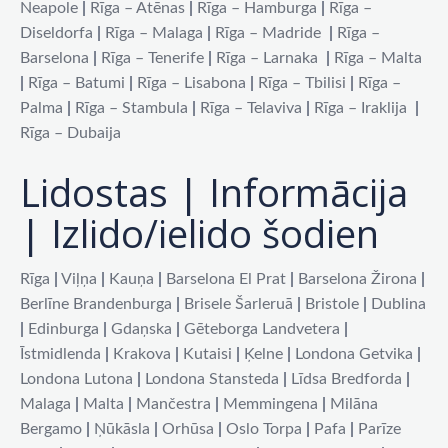
Neapole
|
Rīga – Atēnas
|
Rīga – Hamburga
|
Rīga –
Diseldorfa
|
Rīga – Malaga
|
Rīga – Madride
|
Rīga –
Barselona
|
Rīga – Tenerife
|
Rīga – Larnaka
|
Rīga – Malta
|
Rīga – Batumi
|
Rīga – Lisabona
|
Rīga – Tbilisi
|
Rīga –
Palma
|
Rīga – Stambula
|
Rīga – Telaviva
|
Rīga – Iraklija
|
Rīga – Dubaija
Lidostas | Informācija
| Izlido/ielido šodien
Rīga
|
Viļņa
|
Kauņa
|
Barselona El Prat
|
Barselona Žirona
|
Berlīne Brandenburga
|
Brisele Šarleruā
|
Bristole
|
Dublina
|
Edinburga
|
Gdaņska
|
Gēteborga Landvetera
|
Īstmidlenda
|
Krakova
|
Kutaisi
|
Ķelne
|
Londona Getvika
|
Londona Lutona
|
Londona Stansteda
|
Līdsa Bredforda
|
Malaga
|
Malta
|
Mančestra
|
Memmingena
|
Milāna
Bergamo
|
Ņūkāsla
|
Orhūsa
|
Oslo Torpa
|
Pafa
|
Parīze