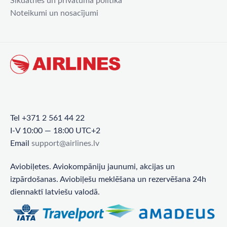
Sīkdatnes un privātuma politika
Noteikumi un nosacījumi
Tel +371 2 561 44 22
I-V 10:00 — 18:00 UTC+2
Email
support@airlines.lv
Aviobiļetes. Aviokompāniju jaunumi, akcijas un
izpārdošanas. Aviobiļešu meklēšana un rezervēšana 24h
diennaktī latviešu valodā.