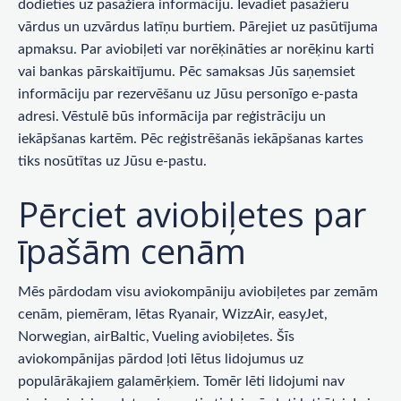
dodieties uz pasažiera informāciju. Ievadiet pasažieru
vārdus un uzvārdus latīņu burtiem. Pārejiet uz pasūtījuma
apmaksu. Par aviobiļeti var norēķināties ar norēķinu karti
vai bankas pārskaitījumu. Pēc samaksas Jūs saņemsiet
informāciju par rezervēšanu uz Jūsu personīgo e-pasta
adresi. Vēstulē būs informācija par reģistrāciju un
iekāpšanas kartēm. Pēc reģistrēšanās iekāpšanas kartes
tiks nosūtītas uz Jūsu e-pastu.
Pērciet aviobiļetes par
īpašām cenām
Mēs pārdodam visu aviokompāniju aviobiļetes par zemām
cenām, piemēram, lētas Ryanair, WizzAir, easyJet,
Norwegian, airBaltic, Vueling aviobiļetes. Šīs
aviokompānijas pārdod ļoti lētus lidojumus uz
populārākajiem galamērķiem. Tomēr lēti lidojumi nav