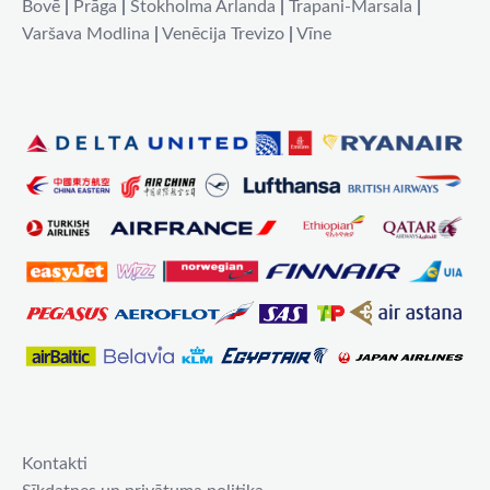
Bovē
|
Prāga
|
Stokholma Arlanda
|
Trapani-Marsala
|
Varšava Modlina
|
Venēcija Trevizo
|
Vīne
Kontakti