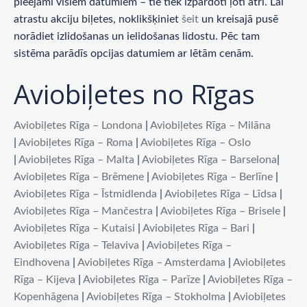
pieejami visiem datumiem – tie tiek izpārdoti ļoti ātri. Lai
atrastu akciju biļetes, noklikšķiniet
šeit
un kreisajā pusē
norādiet izlidošanas un ielidošanas lidostu. Pēc tam
sistēma parādīs opcijas datumiem ar lētām cenām.
Aviobiļetes no Rīgas
Aviobiļetes Rīga – Londona
|
Aviobiļetes Rīga – Milāna
|
Aviobiļetes Rīga – Roma
|
Aviobiļetes Rīga – Oslo
|
Aviobiļetes Rīga – Malta
|
Aviobiļetes Rīga – Barselona
|
Aviobiļetes Rīga – Brēmene
|
Aviobiļetes Rīga – Berlīne
|
Aviobiļetes Rīga – Īstmidlenda
|
Aviobiļetes Rīga – Līdsa
|
Aviobiļetes Rīga – Mančestra
|
Aviobiļetes Rīga – Brisele
|
Aviobiļetes Rīga – Kutaisi
|
Aviobiļetes Rīga – Bari
|
Aviobiļetes Rīga – Telaviva
|
Aviobiļetes Rīga –
Eindhovena
|
Aviobiļetes Rīga – Amsterdama
|
Aviobiļetes
Rīga – Kijeva
|
Aviobiļetes Rīga – Parīze
|
Aviobiļetes Rīga –
Kopenhāgena
|
Aviobiļetes Rīga – Stokholma
|
Aviobiļetes