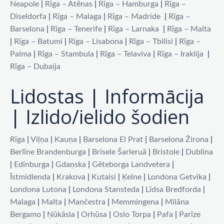
Neapole
|
Rīga – Atēnas
|
Rīga – Hamburga
|
Rīga –
Diseldorfa
|
Rīga – Malaga
|
Rīga – Madride
|
Rīga –
Barselona
|
Rīga – Tenerife
|
Rīga – Larnaka
|
Rīga – Malta
|
Rīga – Batumi
|
Rīga – Lisabona
|
Rīga – Tbilisi
|
Rīga –
Palma
|
Rīga – Stambula
|
Rīga – Telaviva
|
Rīga – Iraklija
|
Rīga – Dubaija
Lidostas | Informācija
| Izlido/ielido šodien
Rīga
|
Viļņa
|
Kauņa
|
Barselona El Prat
|
Barselona Žirona
|
Berlīne Brandenburga
|
Brisele Šarleruā
|
Bristole
|
Dublina
|
Edinburga
|
Gdaņska
|
Gēteborga Landvetera
|
Īstmidlenda
|
Krakova
|
Kutaisi
|
Ķelne
|
Londona Getvika
|
Londona Lutona
|
Londona Stansteda
|
Līdsa Bredforda
|
Malaga
|
Malta
|
Mančestra
|
Memmingena
|
Milāna
Bergamo
|
Ņūkāsla
|
Orhūsa
|
Oslo Torpa
|
Pafa
|
Parīze