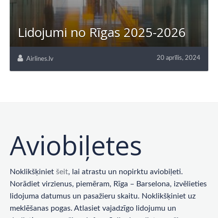
Lidojumi no Rīgas 2025-2026
20 aprīlis, 2024
Airlines.lv
Aviobiļetes
Noklikšķiniet
šeit
, lai atrastu un nopirktu aviobiļeti.
Norādiet virzienus, piemēram, Rīga – Barselona, ​​izvēlieties
lidojuma datumus un pasažieru skaitu. Noklikšķiniet uz
meklēšanas pogas. Atlasiet vajadzīgo lidojumu un