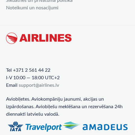
Sīkdatnes un privātuma politika
Noteikumi un nosacījumi
Tel +371 2 561 44 22
I-V 10:00 — 18:00 UTC+2
Email
support@airlines.lv
Aviobiļetes. Aviokompāniju jaunumi, akcijas un
izpārdošanas. Aviobiļešu meklēšana un rezervēšana 24h
diennaktī latviešu valodā.