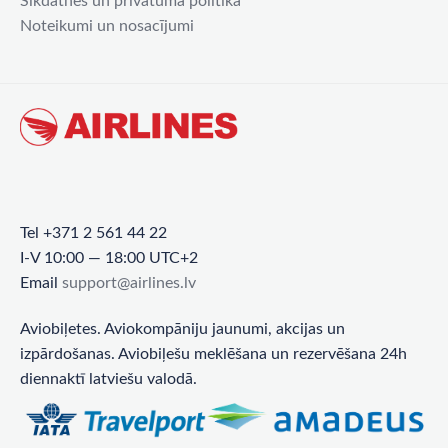
Sīkdatnes un privātuma politika
Noteikumi un nosacījumi
Tel +371 2 561 44 22
I-V 10:00 — 18:00 UTC+2
Email
support@airlines.lv
Aviobiļetes. Aviokompāniju jaunumi, akcijas un
izpārdošanas. Aviobiļešu meklēšana un rezervēšana 24h
diennaktī latviešu valodā.