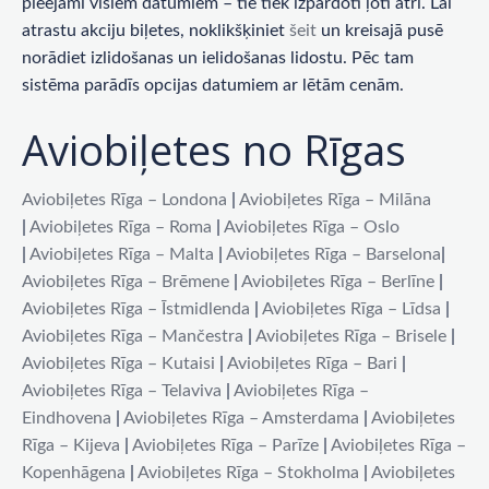
pieejami visiem datumiem – tie tiek izpārdoti ļoti ātri. Lai
atrastu akciju biļetes, noklikšķiniet
šeit
un kreisajā pusē
norādiet izlidošanas un ielidošanas lidostu. Pēc tam
sistēma parādīs opcijas datumiem ar lētām cenām.
Aviobiļetes no Rīgas
Aviobiļetes Rīga – Londona
|
Aviobiļetes Rīga – Milāna
|
Aviobiļetes Rīga – Roma
|
Aviobiļetes Rīga – Oslo
|
Aviobiļetes Rīga – Malta
|
Aviobiļetes Rīga – Barselona
|
Aviobiļetes Rīga – Brēmene
|
Aviobiļetes Rīga – Berlīne
|
Aviobiļetes Rīga – Īstmidlenda
|
Aviobiļetes Rīga – Līdsa
|
Aviobiļetes Rīga – Mančestra
|
Aviobiļetes Rīga – Brisele
|
Aviobiļetes Rīga – Kutaisi
|
Aviobiļetes Rīga – Bari
|
Aviobiļetes Rīga – Telaviva
|
Aviobiļetes Rīga –
Eindhovena
|
Aviobiļetes Rīga – Amsterdama
|
Aviobiļetes
Rīga – Kijeva
|
Aviobiļetes Rīga – Parīze
|
Aviobiļetes Rīga –
Kopenhāgena
|
Aviobiļetes Rīga – Stokholma
|
Aviobiļetes