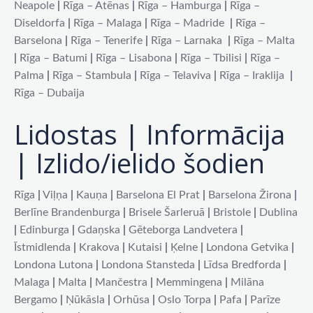
Neapole
|
Rīga – Atēnas
|
Rīga – Hamburga
|
Rīga –
Diseldorfa
|
Rīga – Malaga
|
Rīga – Madride
|
Rīga –
Barselona
|
Rīga – Tenerife
|
Rīga – Larnaka
|
Rīga – Malta
|
Rīga – Batumi
|
Rīga – Lisabona
|
Rīga – Tbilisi
|
Rīga –
Palma
|
Rīga – Stambula
|
Rīga – Telaviva
|
Rīga – Iraklija
|
Rīga – Dubaija
Lidostas | Informācija
| Izlido/ielido šodien
Rīga
|
Viļņa
|
Kauņa
|
Barselona El Prat
|
Barselona Žirona
|
Berlīne Brandenburga
|
Brisele Šarleruā
|
Bristole
|
Dublina
|
Edinburga
|
Gdaņska
|
Gēteborga Landvetera
|
Īstmidlenda
|
Krakova
|
Kutaisi
|
Ķelne
|
Londona Getvika
|
Londona Lutona
|
Londona Stansteda
|
Līdsa Bredforda
|
Malaga
|
Malta
|
Mančestra
|
Memmingena
|
Milāna
Bergamo
|
Ņūkāsla
|
Orhūsa
|
Oslo Torpa
|
Pafa
|
Parīze