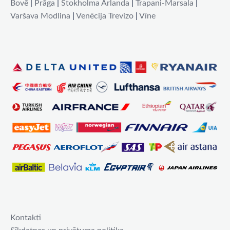
Bovē
|
Prāga
|
Stokholma Arlanda
|
Trapani-Marsala
|
Varšava Modlina
|
Venēcija Trevizo
|
Vīne
Kontakti