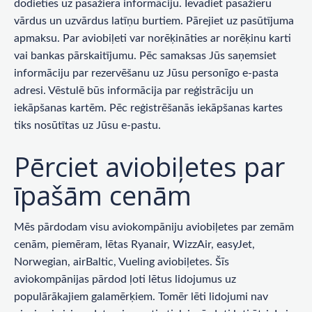
dodieties uz pasažiera informāciju. Ievadiet pasažieru
vārdus un uzvārdus latīņu burtiem. Pārejiet uz pasūtījuma
apmaksu. Par aviobiļeti var norēķināties ar norēķinu karti
vai bankas pārskaitījumu. Pēc samaksas Jūs saņemsiet
informāciju par rezervēšanu uz Jūsu personīgo e-pasta
adresi. Vēstulē būs informācija par reģistrāciju un
iekāpšanas kartēm. Pēc reģistrēšanās iekāpšanas kartes
tiks nosūtītas uz Jūsu e-pastu.
Pērciet aviobiļetes par
īpašām cenām
Mēs pārdodam visu aviokompāniju aviobiļetes par zemām
cenām, piemēram, lētas Ryanair, WizzAir, easyJet,
Norwegian, airBaltic, Vueling aviobiļetes. Šīs
aviokompānijas pārdod ļoti lētus lidojumus uz
populārākajiem galamērķiem. Tomēr lēti lidojumi nav