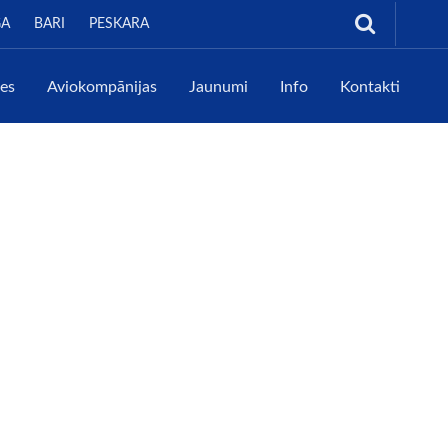
GA
BARI
PESKARA
tes
Aviokompānijas
Jaunumi
Info
Kontakti