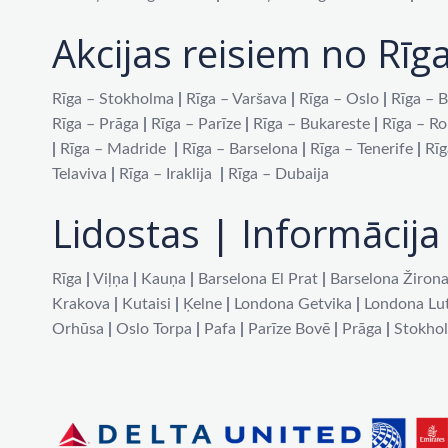
Akcijas reisiem no Rīg
Rīga – Stokholma
|
Rīga – Varšava
|
Rīga – Oslo
|
Rīga – B
Rīga – Prāga
|
Rīga – Parīze
|
Rīga – Bukareste
|
Rīga – R
|
Rīga – Madride
|
Rīga – Barselona
|
Rīga – Tenerife
|
Rīg
Telaviva
|
Rīga – Iraklija
|
Rīga – Dubaija
Lidostas | Informācija 
Rīga
|
Viļņa
|
Kauņa
|
Barselona El Prat
|
Barselona Žiron
Krakova
|
Kutaisi
|
Ķelne
|
Londona Getvika
|
Londona Lu
Orhūsa
|
Oslo Torpa
|
Pafa
|
Parīze Bovē
|
Prāga
|
Stokho