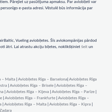
tiem. Pārejiet uz pasūtījuma apmaksu. Par aviobiļeti var
personīgo e-pasta adresi. Vēstulē būs informācija par
rBaltic, Vueling aviobiļetes. Šīs aviokompānijas pārdod
i ātri. Lai atrastu akciju biļetes, noklikšķiniet
šeit
un
a – Malta
|
Aviobiļetes Rīga – Barselona
|
Aviobiļetes Rīga
stra
|
Aviobiļetes Rīga – Brisele
|
Aviobiļetes Rīga –
ma
|
Aviobiļetes Rīga – Kijeva
|
Aviobiļetes Rīga – Parīze
|
de
|
Aviobiļetes Rīga – Frankfurte
|
Aviobiļetes Rīga –
a
|
Aviobiļetes Rīga – Malta
|
Aviobiļetes Rīga – Kipra
|
 Zadara