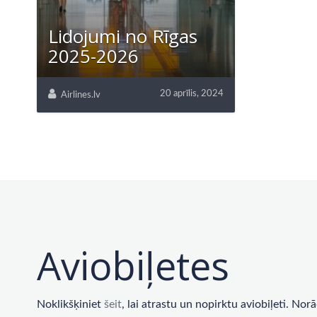
Lidojumi no Rīgas
2025-2026
20 aprīlis, 2024
Airlines.lv
Aviobiļetes
Noklikšķiniet
šeit
, lai atrastu un nopirktu aviobiļeti. No