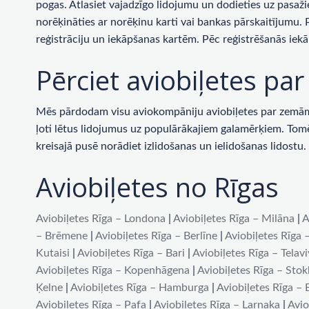
pogas. Atlasiet vajadzīgo lidojumu un dodieties uz pasaži
norēķināties ar norēķinu karti vai bankas pārskaitījumu.
reģistrāciju un iekāpšanas kartēm. Pēc reģistrēšanās iekā
Pērciet aviobiļetes p
Mēs pārdodam visu aviokompāniju aviobiļetes par zemām c
ļoti lētus lidojumus uz populārākajiem galamērķiem. Tomēr 
kreisajā pusē norādiet izlidošanas un ielidošanas lidost
Aviobiļetes no Rīgas
Aviobiļetes Rīga – Londona
|
Aviobiļetes Rīga – Milāna
|
A
– Brēmene
|
Aviobiļetes Rīga – Berlīne
|
Aviobiļetes Rīga 
Kutaisi
|
Aviobiļetes Rīga – Bari
|
Aviobiļetes Rīga – Telav
Aviobiļetes Rīga – Kopenhāgena
|
Aviobiļetes Rīga – Sto
Ķelne
|
Aviobiļetes Rīga – Hamburga
|
Aviobiļetes Rīga –
Aviobiļetes Rīga – Pafa
|
Aviobiļetes Rīga – Larnaka
|
Avio