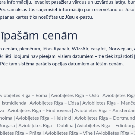
era informāciju. Ievadiet pasažieru vārdus un uzvārdus latīņu bur
 Pēc samaksas Jūs saņemsiet informāciju par rezervēšanu uz Jūsu 
pšanas kartes tiks nosūtītas uz Jūsu e-pastu.
ar īpašām cenām
enām, piemēram, lētas Ryanair, WizzAir, easyJet, Norwegian, ai
lēti lidojumi nav pieejami visiem datumiem – tie tiek izpārdoti ļot
u. Pēc tam sistēma parādīs opcijas datumiem ar lētām cenām.
viobiļetes Rīga – Roma
|
Aviobiļetes Rīga – Oslo
|
Aviobiļetes Rīg
– Īstmidlenda
|
Aviobiļetes Rīga – Līdsa
|
Aviobiļetes Rīga – Manče
iva
|
Aviobiļetes Rīga – Eindhovena
|
Aviobiļetes Rīga – Amsterda
kholma
|
Aviobiļetes Rīga – Helsinki
|
Aviobiļetes Rīga – Dortmun
 Burgasa
|
Aviobiļetes Rīga – Dublina
|
Aviobiļetes Rīga – Edinburg
biļetes Rīga – Prāga
|
Aviobiļetes Rīga – Vīne
|
Aviobiļetes Rīga –