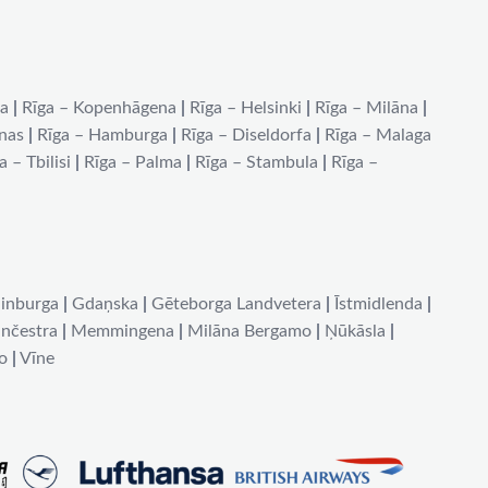
na
|
Rīga – Kopenhāgena
|
Rīga – Helsinki
|
Rīga – Milāna
|
ēnas
|
Rīga – Hamburga
|
Rīga – Diseldorfa
|
Rīga – Malaga
a – Tbilisi
|
Rīga – Palma
|
Rīga – Stambula
|
Rīga –
inburga
|
Gdaņska
|
Gēteborga Landvetera
|
Īstmidlenda
|
nčestra
|
Memmingena
|
Milāna Bergamo
|
Ņūkāsla
|
o
|
Vīne