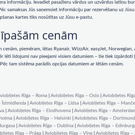
era informāciju. Ievadiet pasažieru vārdus un uzvārdus latīņu bur
 Pēc samaksas Jūs saņemsiet informāciju par rezervēšanu uz Jūsu 
pšanas kartes tiks nosūtītas uz Jūsu e-pastu.
ar īpašām cenām
enām, piemēram, lētas Ryanair, WizzAir, easyJet, Norwegian, ai
lēti lidojumi nav pieejami visiem datumiem – tie tiek izpārdoti ļot
u. Pēc tam sistēma parādīs opcijas datumiem ar lētām cenām.
viobiļetes Rīga – Roma
|
Aviobiļetes Rīga – Oslo
|
Aviobiļetes Rīg
– Īstmidlenda
|
Aviobiļetes Rīga – Līdsa
|
Aviobiļetes Rīga – Manče
iva
|
Aviobiļetes Rīga – Eindhovena
|
Aviobiļetes Rīga – Amsterda
kholma
|
Aviobiļetes Rīga – Helsinki
|
Aviobiļetes Rīga – Dortmun
 Burgasa
|
Aviobiļetes Rīga – Dublina
|
Aviobiļetes Rīga – Edinburg
biļetes Rīga – Prāga
|
Aviobiļetes Rīga – Vīne
|
Aviobiļetes Rīga –