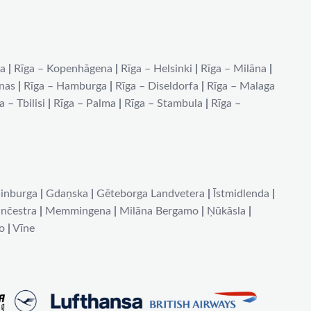
na
|
Rīga – Kopenhāgena
|
Rīga – Helsinki
|
Rīga – Milāna
|
ēnas
|
Rīga – Hamburga
|
Rīga – Diseldorfa
|
Rīga – Malaga
a – Tbilisi
|
Rīga – Palma
|
Rīga – Stambula
|
Rīga –
inburga
|
Gdaņska
|
Gēteborga Landvetera
|
Īstmidlenda
|
nčestra
|
Memmingena
|
Milāna Bergamo
|
Ņūkāsla
|
o
|
Vīne