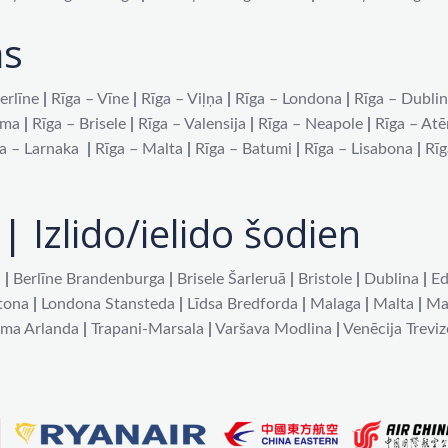
as
erlīne
|
Rīga – Vīne
|
Rīga – Viļņa
|
Rīga – Londona
|
Rīga – Dubli
oma
|
Rīga – Brisele
|
Rīga – Valensija
|
Rīga – Neapole
|
Rīga – At
a – Larnaka
|
Rīga – Malta
|
Rīga – Batumi
|
Rīga – Lisabona
|
Rīg
| Izlido/ielido šodien
a
|
Berlīne Brandenburga
|
Brisele Šarleruā
|
Bristole
|
Dublina
|
Ed
tona
|
Londona Stansteda
|
Līdsa Bredforda
|
Malaga
|
Malta
|
Ma
lma Arlanda
|
Trapani-Marsala
|
Varšava Modlina
|
Venēcija Treviz