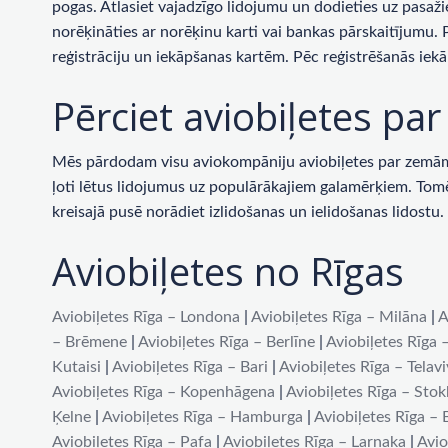
pogas. Atlasiet vajadzīgo lidojumu un dodieties uz pasaži
norēķināties ar norēķinu karti vai bankas pārskaitījumu.
reģistrāciju un iekāpšanas kartēm. Pēc reģistrēšanās iekā
Pērciet aviobiļetes p
Mēs pārdodam visu aviokompāniju aviobiļetes par zemām c
ļoti lētus lidojumus uz populārākajiem galamērķiem. Tomēr 
kreisajā pusē norādiet izlidošanas un ielidošanas lidost
Aviobiļetes no Rīgas
Aviobiļetes Rīga – Londona
|
Aviobiļetes Rīga – Milāna
|
A
– Brēmene
|
Aviobiļetes Rīga – Berlīne
|
Aviobiļetes Rīga 
Kutaisi
|
Aviobiļetes Rīga – Bari
|
Aviobiļetes Rīga – Telav
Aviobiļetes Rīga – Kopenhāgena
|
Aviobiļetes Rīga – Sto
Ķelne
|
Aviobiļetes Rīga – Hamburga
|
Aviobiļetes Rīga –
Aviobiļetes Rīga – Pafa
|
Aviobiļetes Rīga – Larnaka
|
Avio