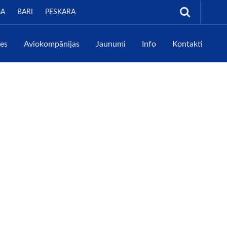
GA
BARI
PESKARA
tes
Aviokompānijas
Jaunumi
Info
Kontakti