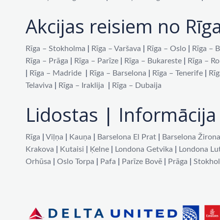
Akcijas reisiem no Rīg
Rīga – Stokholma
|
Rīga – Varšava
|
Rīga – Oslo
|
Rīga – B
Rīga – Prāga
|
Rīga – Parīze
|
Rīga – Bukareste
|
Rīga – R
|
Rīga – Madride
|
Rīga – Barselona
|
Rīga – Tenerife
|
Rīg
Telaviva
|
Rīga – Iraklija
|
Rīga – Dubaija
Lidostas | Informācija 
Rīga
|
Viļņa
|
Kauņa
|
Barselona El Prat
|
Barselona Žiron
Krakova
|
Kutaisi
|
Ķelne
|
Londona Getvika
|
Londona Lu
Orhūsa
|
Oslo Torpa
|
Pafa
|
Parīze Bovē
|
Prāga
|
Stokho