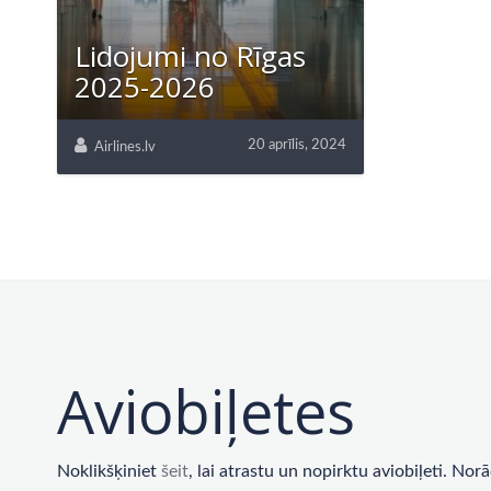
Lidojumi no Rīgas
2025-2026
20 aprīlis, 2024
Airlines.lv
Aviobiļetes
Noklikšķiniet
šeit
, lai atrastu un nopirktu aviobiļeti. No