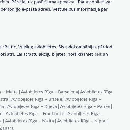
tiem. Pārejiet uz pasūtījuma apmaksu. Par aviobiļeti var
personīgo e-pasta adresi. Vēstulē būs informācija par
rBaltic, Vueling aviobiļetes. Šīs aviokompānijas pārdod
i ātri. Lai atrastu akciju biļetes, noklikšķiniet
šeit
un
a – Malta
|
Aviobiļetes Rīga – Barselona
|
Aviobiļetes Rīga
stra
|
Aviobiļetes Rīga – Brisele
|
Aviobiļetes Rīga –
ma
|
Aviobiļetes Rīga – Kijeva
|
Aviobiļetes Rīga – Parīze
|
de
|
Aviobiļetes Rīga – Frankfurte
|
Aviobiļetes Rīga –
a
|
Aviobiļetes Rīga – Malta
|
Aviobiļetes Rīga – Kipra
|
 Zadara