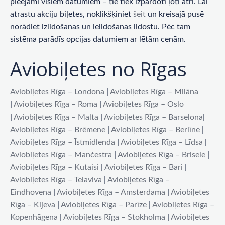
pieejami visiem datumiem – tie tiek izpārdoti ļoti ātri. Lai
atrastu akciju biļetes, noklikšķiniet
šeit
un kreisajā pusē
norādiet izlidošanas un ielidošanas lidostu. Pēc tam
sistēma parādīs opcijas datumiem ar lētām cenām.
Aviobiļetes no Rīgas
Aviobiļetes Rīga – Londona
|
Aviobiļetes Rīga – Milāna
|
Aviobiļetes Rīga – Roma
|
Aviobiļetes Rīga – Oslo
|
Aviobiļetes Rīga – Malta
|
Aviobiļetes Rīga – Barselona
|
Aviobiļetes Rīga – Brēmene
|
Aviobiļetes Rīga – Berlīne
|
Aviobiļetes Rīga – Īstmidlenda
|
Aviobiļetes Rīga – Līdsa
|
Aviobiļetes Rīga – Mančestra
|
Aviobiļetes Rīga – Brisele
|
Aviobiļetes Rīga – Kutaisi
|
Aviobiļetes Rīga – Bari
|
Aviobiļetes Rīga – Telaviva
|
Aviobiļetes Rīga –
Eindhovena
|
Aviobiļetes Rīga – Amsterdama
|
Aviobiļetes
Rīga – Kijeva
|
Aviobiļetes Rīga – Parīze
|
Aviobiļetes Rīga –
Kopenhāgena
|
Aviobiļetes Rīga – Stokholma
|
Aviobiļetes