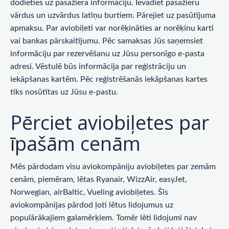
dodieties uz pasažiera informāciju. Ievadiet pasažieru
vārdus un uzvārdus latīņu burtiem. Pārejiet uz pasūtījuma
apmaksu. Par aviobiļeti var norēķināties ar norēķinu karti
vai bankas pārskaitījumu. Pēc samaksas Jūs saņemsiet
informāciju par rezervēšanu uz Jūsu personīgo e-pasta
adresi. Vēstulē būs informācija par reģistrāciju un
iekāpšanas kartēm. Pēc reģistrēšanās iekāpšanas kartes
tiks nosūtītas uz Jūsu e-pastu.
Pērciet aviobiļetes par
īpašām cenām
Mēs pārdodam visu aviokompāniju aviobiļetes par zemām
cenām, piemēram, lētas Ryanair, WizzAir, easyJet,
Norwegian, airBaltic, Vueling aviobiļetes. Šīs
aviokompānijas pārdod ļoti lētus lidojumus uz
populārākajiem galamērķiem. Tomēr lēti lidojumi nav