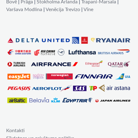
Bovē
|
Prāga
|
Stokholma Arlanda
|
Trapani-Marsala
|
Varšava Modlina
|
Venēcija Trevizo
|
Vīne
Kontakti