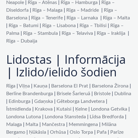
Neapole
|
Rīga – Atēnas
|
Rīga – Hamburga
|
Rīga –
Diseldorfa
|
Rīga – Malaga
|
Rīga – Madride
|
Rīga –
Barselona
|
Rīga – Tenerife
|
Rīga – Larnaka
|
Rīga – Malta
|
Rīga – Batumi
|
Rīga – Lisabona
|
Rīga – Tbilisi
|
Rīga –
Palma
|
Rīga – Stambula
|
Rīga – Telaviva
|
Rīga – Iraklija
|
Rīga – Dubaija
Lidostas | Informācija
| Izlido/ielido šodien
Rīga
|
Viļņa
|
Kauņa
|
Barselona El Prat
|
Barselona Žirona
|
Berlīne Brandenburga
|
Brisele Šarleruā
|
Bristole
|
Dublina
|
Edinburga
|
Gdaņska
|
Gēteborga Landvetera
|
Īstmidlenda
|
Krakova
|
Kutaisi
|
Ķelne
|
Londona Getvika
|
Londona Lutona
|
Londona Stansteda
|
Līdsa Bredforda
|
Malaga
|
Malta
|
Mančestra
|
Memmingena
|
Milāna
Bergamo
|
Ņūkāsla
|
Orhūsa
|
Oslo Torpa
|
Pafa
|
Parīze