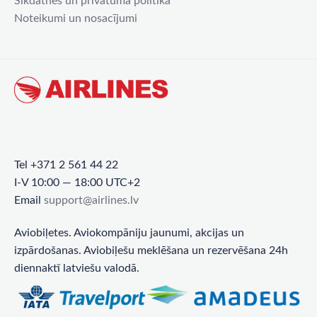
Sīkdatnes un privātuma politika
Noteikumi un nosacījumi
Tel +371 2 561 44 22
I-V 10:00 — 18:00 UTC+2
Email
support@airlines.lv
Aviobiļetes. Aviokompāniju jaunumi, akcijas un
izpārdošanas. Aviobiļešu meklēšana un rezervēšana 24h
diennaktī latviešu valodā.