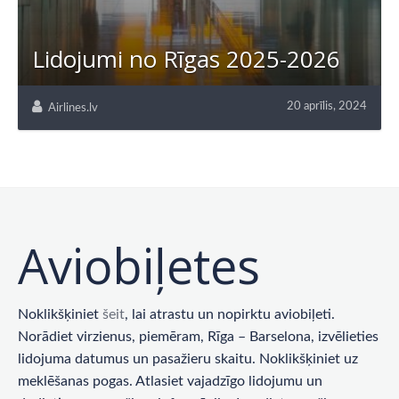
Lidojumi no Rīgas 2025-2026
20 aprīlis, 2024
Airlines.lv
Aviobiļetes
Noklikšķiniet
šeit
, lai atrastu un nopirktu aviobiļeti.
Norādiet virzienus, piemēram, Rīga – Barselona, ​​izvēlieties
lidojuma datumus un pasažieru skaitu. Noklikšķiniet uz
meklēšanas pogas. Atlasiet vajadzīgo lidojumu un