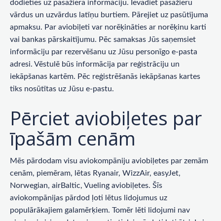
dodieties uz pasažiera informāciju. Ievadiet pasažieru
vārdus un uzvārdus latīņu burtiem. Pārejiet uz pasūtījuma
apmaksu. Par aviobiļeti var norēķināties ar norēķinu karti
vai bankas pārskaitījumu. Pēc samaksas Jūs saņemsiet
informāciju par rezervēšanu uz Jūsu personīgo e-pasta
adresi. Vēstulē būs informācija par reģistrāciju un
iekāpšanas kartēm. Pēc reģistrēšanās iekāpšanas kartes
tiks nosūtītas uz Jūsu e-pastu.
Pērciet aviobiļetes par
īpašām cenām
Mēs pārdodam visu aviokompāniju aviobiļetes par zemām
cenām, piemēram, lētas Ryanair, WizzAir, easyJet,
Norwegian, airBaltic, Vueling aviobiļetes. Šīs
aviokompānijas pārdod ļoti lētus lidojumus uz
populārākajiem galamērķiem. Tomēr lēti lidojumi nav