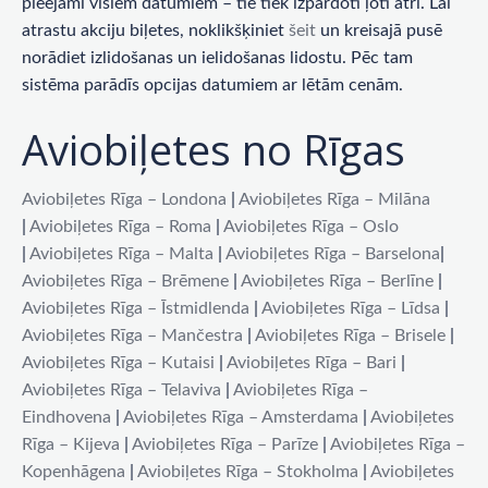
pieejami visiem datumiem – tie tiek izpārdoti ļoti ātri. Lai
atrastu akciju biļetes, noklikšķiniet
šeit
un kreisajā pusē
norādiet izlidošanas un ielidošanas lidostu. Pēc tam
sistēma parādīs opcijas datumiem ar lētām cenām.
Aviobiļetes no Rīgas
Aviobiļetes Rīga – Londona
|
Aviobiļetes Rīga – Milāna
|
Aviobiļetes Rīga – Roma
|
Aviobiļetes Rīga – Oslo
|
Aviobiļetes Rīga – Malta
|
Aviobiļetes Rīga – Barselona
|
Aviobiļetes Rīga – Brēmene
|
Aviobiļetes Rīga – Berlīne
|
Aviobiļetes Rīga – Īstmidlenda
|
Aviobiļetes Rīga – Līdsa
|
Aviobiļetes Rīga – Mančestra
|
Aviobiļetes Rīga – Brisele
|
Aviobiļetes Rīga – Kutaisi
|
Aviobiļetes Rīga – Bari
|
Aviobiļetes Rīga – Telaviva
|
Aviobiļetes Rīga –
Eindhovena
|
Aviobiļetes Rīga – Amsterdama
|
Aviobiļetes
Rīga – Kijeva
|
Aviobiļetes Rīga – Parīze
|
Aviobiļetes Rīga –
Kopenhāgena
|
Aviobiļetes Rīga – Stokholma
|
Aviobiļetes