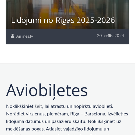
Lidojumi no Rīgas 2025-2026
20 aprīlis, 2024
Airlines.lv
Aviobiļetes
Noklikšķiniet
šeit
, lai atrastu un nopirktu aviobiļeti.
Norādiet virzienus, piemēram, Rīga – Barselona, ​​izvēlieties
lidojuma datumus un pasažieru skaitu. Noklikšķiniet uz
meklēšanas pogas. Atlasiet vajadzīgo lidojumu un