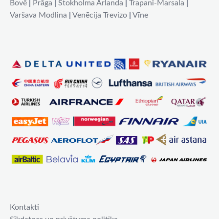
Bovē
|
Prāga
|
Stokholma Arlanda
|
Trapani-Marsala
|
Varšava Modlina
|
Venēcija Trevizo
|
Vīne
Kontakti