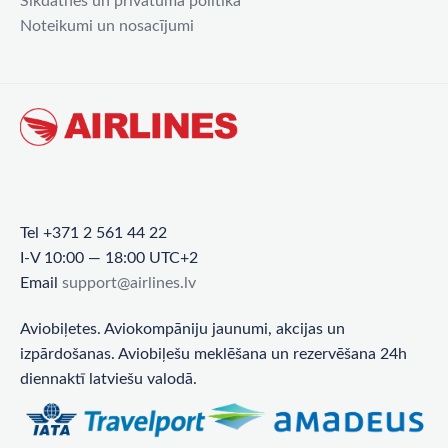
Sīkdatnes un privātuma politika
Noteikumi un nosacījumi
Tel +371 2 561 44 22
I-V 10:00 — 18:00 UTC+2
Email
support@airlines.lv
Aviobiļetes. Aviokompāniju jaunumi, akcijas un
izpārdošanas. Aviobiļešu meklēšana un rezervēšana 24h
diennaktī latviešu valodā.