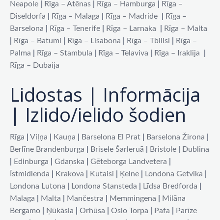
Neapole
|
Rīga – Atēnas
|
Rīga – Hamburga
|
Rīga –
Diseldorfa
|
Rīga – Malaga
|
Rīga – Madride
|
Rīga –
Barselona
|
Rīga – Tenerife
|
Rīga – Larnaka
|
Rīga – Malta
|
Rīga – Batumi
|
Rīga – Lisabona
|
Rīga – Tbilisi
|
Rīga –
Palma
|
Rīga – Stambula
|
Rīga – Telaviva
|
Rīga – Iraklija
|
Rīga – Dubaija
Lidostas | Informācija
| Izlido/ielido šodien
Rīga
|
Viļņa
|
Kauņa
|
Barselona El Prat
|
Barselona Žirona
|
Berlīne Brandenburga
|
Brisele Šarleruā
|
Bristole
|
Dublina
|
Edinburga
|
Gdaņska
|
Gēteborga Landvetera
|
Īstmidlenda
|
Krakova
|
Kutaisi
|
Ķelne
|
Londona Getvika
|
Londona Lutona
|
Londona Stansteda
|
Līdsa Bredforda
|
Malaga
|
Malta
|
Mančestra
|
Memmingena
|
Milāna
Bergamo
|
Ņūkāsla
|
Orhūsa
|
Oslo Torpa
|
Pafa
|
Parīze