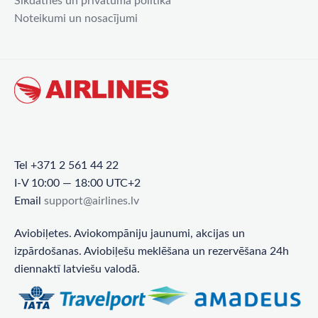
Sīkdatnes un privātuma politika
Noteikumi un nosacījumi
Tel +371 2 561 44 22
I-V 10:00 — 18:00 UTC+2
Email
support@airlines.lv
Aviobiļetes. Aviokompāniju jaunumi, akcijas un
izpārdošanas. Aviobiļešu meklēšana un rezervēšana 24h
diennaktī latviešu valodā.