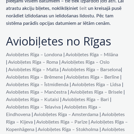
pieejami visiem datumiem – tie tiek izpārdoti ļoti ātri. Lai
atrastu akciju biļetes, noklikšķiniet
šeit
un kreisajā pusē
norādiet izlidošanas un ielidošanas lidostu. Pēc tam
sistēma parādīs opcijas datumiem ar lētām cenām.
Aviobiļetes no Rīgas
Aviobiļetes Rīga – Londona
|
Aviobiļetes Rīga – Milāna
|
Aviobiļetes Rīga – Roma
|
Aviobiļetes Rīga – Oslo
|
Aviobiļetes Rīga – Malta
|
Aviobiļetes Rīga – Barselona
|
Aviobiļetes Rīga – Brēmene
|
Aviobiļetes Rīga – Berlīne
|
Aviobiļetes Rīga – Īstmidlenda
|
Aviobiļetes Rīga – Līdsa
|
Aviobiļetes Rīga – Mančestra
|
Aviobiļetes Rīga – Brisele
|
Aviobiļetes Rīga – Kutaisi
|
Aviobiļetes Rīga – Bari
|
Aviobiļetes Rīga – Telaviva
|
Aviobiļetes Rīga –
Eindhovena
|
Aviobiļetes Rīga – Amsterdama
|
Aviobiļetes
Rīga – Kijeva
|
Aviobiļetes Rīga – Parīze
|
Aviobiļetes Rīga –
Kopenhāgena
|
Aviobiļetes Rīga – Stokholma
|
Aviobiļetes