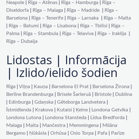
Neapole
|
Rīga – Atēnas
|
Rīga – Hamburga
|
Rīga –
Diseldorfa
|
Rīga – Malaga
|
Rīga – Madride
|
Rīga –
Barselona
|
Rīga – Tenerife
|
Rīga – Larnaka
|
Rīga – Malta
|
Rīga – Batumi
|
Rīga – Lisabona
|
Rīga – Tbilisi
|
Rīga –
Palma
|
Rīga – Stambula
|
Rīga – Telaviva
|
Rīga – Iraklija
|
Rīga – Dubaija
Lidostas | Informācija
| Izlido/ielido šodien
Rīga
|
Viļņa
|
Kauņa
|
Barselona El Prat
|
Barselona Žirona
|
Berlīne Brandenburga
|
Brisele Šarleruā
|
Bristole
|
Dublina
|
Edinburga
|
Gdaņska
|
Gēteborga Landvetera
|
Īstmidlenda
|
Krakova
|
Kutaisi
|
Ķelne
|
Londona Getvika
|
Londona Lutona
|
Londona Stansteda
|
Līdsa Bredforda
|
Malaga
|
Malta
|
Mančestra
|
Memmingena
|
Milāna
Bergamo
|
Ņūkāsla
|
Orhūsa
|
Oslo Torpa
|
Pafa
|
Parīze