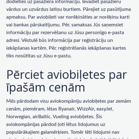
dodieties uz pasažiera informāciju. Ievadiet pasažieru
vārdus un uzvārdus latīņu burtiem. Pārejiet uz pasūtījuma
apmaksu. Par aviobiļeti var norēķināties ar norēķinu karti
vai bankas pārskaitījumu. Pēc samaksas Jūs saņemsiet
informāciju par rezervēšanu uz Jūsu personīgo e-pasta
adresi. Vēstulē būs informācija par reģistrāciju un
iekāpšanas kartēm. Pēc reģistrēšanās iekāpšanas kartes
tiks nosūtītas uz Jūsu e-pastu.
Pērciet aviobiļetes par
īpašām cenām
Mēs pārdodam visu aviokompāniju aviobiļetes par zemām
cenām, piemēram, lētas Ryanair, WizzAir, easyJet,
Norwegian, airBaltic, Vueling aviobiļetes. Šīs
aviokompānijas pārdod ļoti lētus lidojumus uz
populārākajiem galamērķiem. Tomēr lēti lidojumi nav