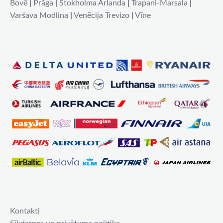
Bovē
|
Prāga
|
Stokholma Arlanda
|
Trapani-Marsala
|
Varšava Modlina
|
Venēcija Trevizo
|
Vīne
Kontakti