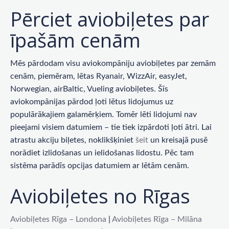
Pērciet aviobiļetes par
īpašām cenām
Mēs pārdodam visu aviokompāniju aviobiļetes par zemām
cenām, piemēram, lētas Ryanair, WizzAir, easyJet,
Norwegian, airBaltic, Vueling aviobiļetes. Šīs
aviokompānijas pārdod ļoti lētus lidojumus uz
populārākajiem galamērķiem. Tomēr lēti lidojumi nav
pieejami visiem datumiem – tie tiek izpārdoti ļoti ātri. Lai
atrastu akciju biļetes, noklikšķiniet
šeit
un kreisajā pusē
norādiet izlidošanas un ielidošanas lidostu. Pēc tam
sistēma parādīs opcijas datumiem ar lētām cenām.
Aviobiļetes no Rīgas
Aviobiļetes Rīga – Londona
|
Aviobiļetes Rīga – Milāna