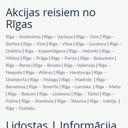
Akcijas reisiem no
Rīgas
Rīga – Stokholma
|
Rīga – Varšava
|
Rīga – Oslo
|
Rīga –
Berlīne
|
Rīga – Vīne
|
Rīga – Viļņa
|
Rīga – Londona
|
Rīga –
Dublina
|
Rīga – Kopenhāgena
|
Rīga – Helsinki
|
Rīga –
Milāna
|
Rīga – Prāga
|
Rīga – Parīze
|
Rīga – Bukareste
|
Rīga – Roma
|
Rīga – Brisele
|
Rīga – Valensija
|
Rīga –
Neapole
|
Rīga – Atēnas
|
Rīga – Hamburga
|
Rīga –
Diseldorfa
|
Rīga – Malaga
|
Rīga – Madride
|
Rīga –
Barselona
|
Rīga – Tenerife
|
Rīga – Larnaka
|
Rīga – Malta
|
Rīga – Batumi
|
Rīga – Lisabona
|
Rīga – Tbilisi
|
Rīga –
Palma
|
Rīga – Stambula
|
Rīga – Telaviva
|
Rīga – Iraklija
|
Rīga – Dubaija
Lidostas | Informācija