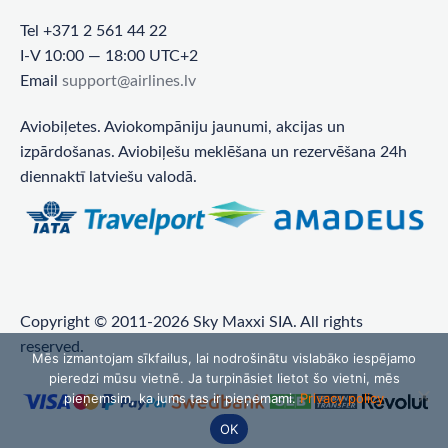
Tel +371 2 561 44 22
I-V 10:00 — 18:00 UTC+2
Email
support@airlines.lv
Aviobiļetes. Aviokompāniju jaunumi, akcijas un
izpārdošanas. Aviobiļešu meklēšana un rezervēšana 24h
diennaktī latviešu valodā.
Copyright © 2011-2026 Sky Maxxi SIA. All rights
reserved.
Mēs izmantojam sīkfailus, lai nodrošinātu vislabāko iespējamo
pieredzi mūsu vietnē. Ja turpināsiet lietot šo vietni, mēs
pieņemsim, ka jums tas ir pieņemami.
Privacy policy
OK