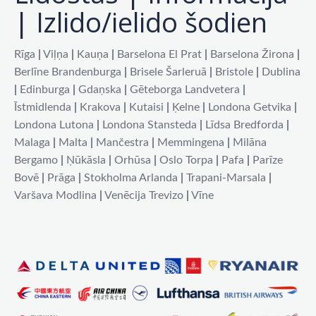
| Izlido/ielido šodien
Rīga
|
Viļņa
|
Kauņa
|
Barselona El Prat
|
Barselona Žirona
|
Berlīne Brandenburga
|
Brisele Šarleruā
|
Bristole
|
Dublina
|
Edinburga
|
Gdaņska
|
Gēteborga Landvetera
|
Īstmidlenda
|
Krakova
|
Kutaisi
|
Ķelne
|
Londona Getvika
|
Londona Lutona
|
Londona Stansteda
|
Līdsa Bredforda
|
Malaga
|
Malta
|
Mančestra
|
Memmingena
|
Milāna
Bergamo
|
Ņūkāsla
|
Orhūsa
|
Oslo Torpa
|
Pafa
|
Parīze
Bovē
|
Prāga
|
Stokholma Arlanda
|
Trapani-Marsala
|
Varšava Modlina
|
Venēcija Trevizo
|
Vīne