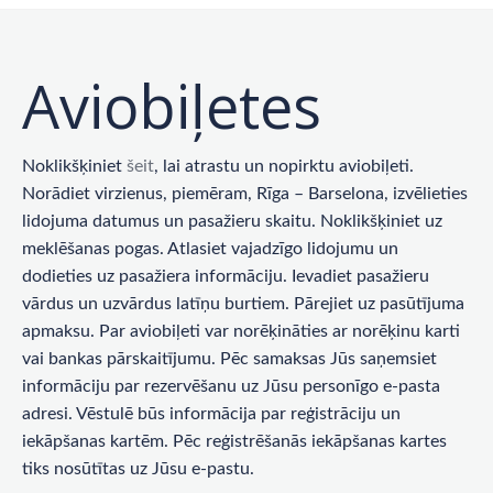
Aviobiļetes
Noklikšķiniet
šeit
, lai atrastu un nopirktu aviobiļeti.
Norādiet virzienus, piemēram, Rīga – Barselona, ​​izvēlieties
lidojuma datumus un pasažieru skaitu. Noklikšķiniet uz
meklēšanas pogas. Atlasiet vajadzīgo lidojumu un
dodieties uz pasažiera informāciju. Ievadiet pasažieru
vārdus un uzvārdus latīņu burtiem. Pārejiet uz pasūtījuma
apmaksu. Par aviobiļeti var norēķināties ar norēķinu karti
vai bankas pārskaitījumu. Pēc samaksas Jūs saņemsiet
informāciju par rezervēšanu uz Jūsu personīgo e-pasta
adresi. Vēstulē būs informācija par reģistrāciju un
iekāpšanas kartēm. Pēc reģistrēšanās iekāpšanas kartes
tiks nosūtītas uz Jūsu e-pastu.