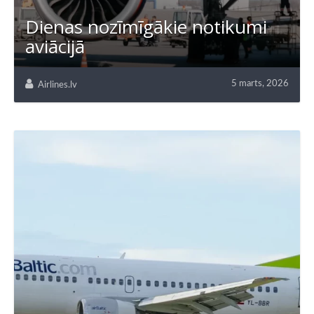
Dienas nozīmīgākie notikumi
aviācijā
5 marts, 2026
Airlines.lv