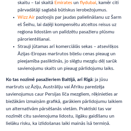
skaitu – tai skaitā
Emirates
un
flydubai
, kamēr citi
pārvadātāji saglabā būtiskus ierobežojumus.
Wizz Air
paziņojis par jaudas palielināšanu uz Šarm
eš Šeihu, lai daļēji kompensētu atceltos reisus uz
reģiona lidostām un palīdzētu pasažieru plūsmu
pārorientēšanai.
Strauji jūtamas arī komerciālās sekas – atsevišķos
Āzijas-Eiropas maršrutos biļešu cenas pieaug un
pieejamība pasliktinās, jo slēgtu mezglu dēļ sarūk
savienojumu skaits un pieaug pārlidojumu laiks.
Ko tas nozīmē pasažieriem Baltijā, arī Rīgā:
ja jūsu
maršruts uz Āziju, Austrāliju vai Āfriku paredzēja
savienojumus caur Persijas līča mezgliem, rēķinieties ar
biežākām izmaiņām grafikā, garākiem pārlidojumu laikiem
un alternatīvām pārsēšanās vietām. Praktiski tas var
nozīmēt citu savienojuma lidostu, ilgāku gaidīšanu un
lielāku risku, ka izlidošanas laiki mainās īsā termiņā.