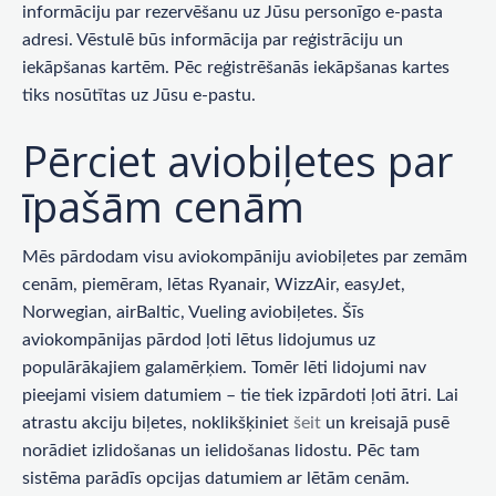
informāciju par rezervēšanu uz Jūsu personīgo e-pasta
adresi. Vēstulē būs informācija par reģistrāciju un
iekāpšanas kartēm. Pēc reģistrēšanās iekāpšanas kartes
tiks nosūtītas uz Jūsu e-pastu.
Pērciet aviobiļetes par
īpašām cenām
Mēs pārdodam visu aviokompāniju aviobiļetes par zemām
cenām, piemēram, lētas Ryanair, WizzAir, easyJet,
Norwegian, airBaltic, Vueling aviobiļetes. Šīs
aviokompānijas pārdod ļoti lētus lidojumus uz
populārākajiem galamērķiem. Tomēr lēti lidojumi nav
pieejami visiem datumiem – tie tiek izpārdoti ļoti ātri. Lai
atrastu akciju biļetes, noklikšķiniet
šeit
un kreisajā pusē
norādiet izlidošanas un ielidošanas lidostu. Pēc tam
sistēma parādīs opcijas datumiem ar lētām cenām.