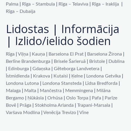
Palma
|
Rīga – Stambula
|
Rīga – Telaviva
|
Rīga – Iraklija
|
Rīga – Dubaija
Lidostas | Informācija
| Izlido/ielido šodien
Rīga
|
Viļņa
|
Kauņa
|
Barselona El Prat
|
Barselona Žirona
|
Berlīne Brandenburga
|
Brisele Šarleruā
|
Bristole
|
Dublina
|
Edinburga
|
Gdaņska
|
Gēteborga Landvetera
|
Īstmidlenda
|
Krakova
|
Kutaisi
|
Ķelne
|
Londona Getvika
|
Londona Lutona
|
Londona Stansteda
|
Līdsa Bredforda
|
Malaga
|
Malta
|
Mančestra
|
Memmingena
|
Milāna
Bergamo
|
Ņūkāsla
|
Orhūsa
|
Oslo Torpa
|
Pafa
|
Parīze
Bovē
|
Prāga
|
Stokholma Arlanda
|
Trapani-Marsala
|
Varšava Modlina
|
Venēcija Trevizo
|
Vīne