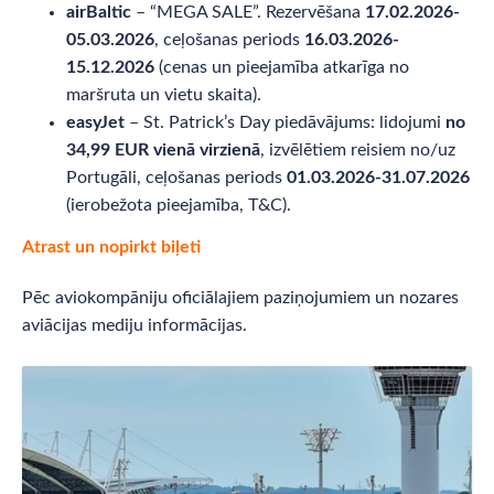
airBaltic
– “MEGA SALE”. Rezervēšana
17.02.2026-
05.03.2026
, ceļošanas periods
16.03.2026-
15.12.2026
(cenas un pieejamība atkarīga no
maršruta un vietu skaita).
easyJet
– St. Patrick’s Day piedāvājums: lidojumi
no
34,99 EUR vienā virzienā
, izvēlētiem reisiem no/uz
Portugāli, ceļošanas periods
01.03.2026-31.07.2026
(ierobežota pieejamība, T&C).
Atrast un nopirkt biļeti
Pēc aviokompāniju oficiālajiem paziņojumiem un nozares
aviācijas mediju informācijas.