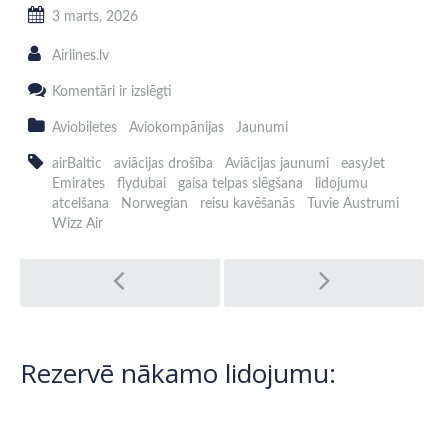
3 marts, 2026
Airlines.lv
Dienas
Komentāri ir izslēgti
nozīmīgākie
notikumi
Aviobiļetes
Aviokompānijas
Jaunumi
aviācijā
airBaltic
aviācijas drošība
Aviācijas jaunumi
easyJet
Emirates
flydubai
gaisa telpas slēgšana
lidojumu
atcelšana
Norwegian
reisu kavēšanās
Tuvie Austrumi
Wizz Air
Post
navigation
Rezervē nākamo lidojumu: