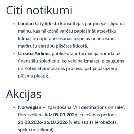
Citi notikumi
London City
lidosta konsultējas par pieejas slīpuma
maiņu, kas nākotnē varētu paplašināt atsevišķu
lidmašīnu tipu operēšanas iespējas un ietekmēt
maršrutu elastību pilsētas lidostā.
Croatia Airlines
publiskotā informācija norāda uz
finansiālu spiedienu, ko veicina izmaksu pieaugums
un flotes atjaunošanas process, pat ja pasažieru
plūsma pieaug.
Akcijas
Norwegian
– izpārdošana “All destinations on sale”.
Rezervēšana līdz
09.03.2026
, ceļošanas periods
21.03.2026-26.10.2026
(vietu skaits ierobežots,
spēkā noteikumi).