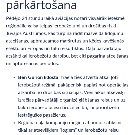
pārkārtošana
Pēdējo 24 stundu laikā aviācijas nozari visvairāk ietekmē
reģionālie gaisa telpas ierobežojumi un drošības riski
Tuvajos Austrumos, kas turpina radīt masveida lidojumu
atcelšanas, apbraucamos maršrutus un ķēdes kavēšanās
efektu arī Eiropas un tālo reisu tīklos. Daļa pārvadātāju
atsāk tikai ierobežotu darbību, bet citi pagarina atcelšanas
un apturēšanas periodus.
Ben Gurion lidosta
Izraēlā tiek atvērta atkal ļoti
ierobežotā režīmā, pakāpeniski paplašinot operācijas
atkarībā no drošības situācijas. Vienlaikus atsevišķi
Izraēlas pārvadātāji organizē glābšanas reisus un uz
laiku ierobežo biļešu tirdzniecību, lai prioritizētu
iestrēgušos pasažierus.
Reģionā daļa kompāniju mēģina atjaunot satiksmi
tikai ar atsevišķiem “logiem” un ierobežotu reisu