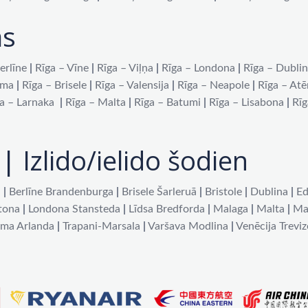
as
erlīne
|
Rīga – Vīne
|
Rīga – Viļņa
|
Rīga – Londona
|
Rīga – Dubli
oma
|
Rīga – Brisele
|
Rīga – Valensija
|
Rīga – Neapole
|
Rīga – At
a – Larnaka
|
Rīga – Malta
|
Rīga – Batumi
|
Rīga – Lisabona
|
Rīg
| Izlido/ielido šodien
a
|
Berlīne Brandenburga
|
Brisele Šarleruā
|
Bristole
|
Dublina
|
Ed
tona
|
Londona Stansteda
|
Līdsa Bredforda
|
Malaga
|
Malta
|
Ma
lma Arlanda
|
Trapani-Marsala
|
Varšava Modlina
|
Venēcija Treviz