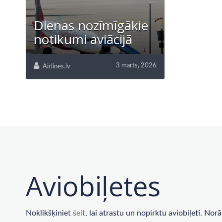
Dienas nozīmīgākie
notikumi aviācijā
3 marts, 2026
Airlines.lv
Aviobiļetes
Noklikšķiniet
šeit
, lai atrastu un nopirktu aviobiļeti. No