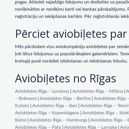
pogas. Atlasiet vajadzīgo lidojumu un dodieties uz pasaži
norēķināties ar norēķinu karti vai bankas pārskaitījumu.
reģistrāciju un iekāpšanas kartēm. Pēc reģistrēšanās iekā
Pērciet aviobiļetes p
Mēs pārdodam visu aviokompāniju aviobiļetes par zemām c
ļoti lētus lidojumus uz populārākajiem galamērķiem. Tomēr 
kreisajā pusē norādiet izlidošanas un ielidošanas lidost
Aviobiļetes no Rīgas
Aviobiļetes Rīga – Londona
|
Aviobiļetes Rīga – Milāna
|
A
– Brēmene
|
Aviobiļetes Rīga – Berlīne
|
Aviobiļetes Rīga 
Kutaisi
|
Aviobiļetes Rīga – Bari
|
Aviobiļetes Rīga – Telav
Aviobiļetes Rīga – Kopenhāgena
|
Aviobiļetes Rīga – Sto
Ķelne
|
Aviobiļetes Rīga – Hamburga
|
Aviobiļetes Rīga –
Aviobiļetes Rīga – Pafa
|
Aviobiļetes Rīga – Larnaka
|
Avio