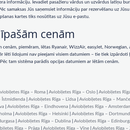
era informāciju. Ievadiet pasažieru vārdus un uzvārdus latīņu bur
 Pēc samaksas Jūs saņemsiet informāciju par rezervēšanu uz Jūsu 
pšanas kartes tiks nosūtītas uz Jūsu e-pastu.
ar īpašām cenām
enām, piemēram, lētas Ryanair, WizzAir, easyJet, Norwegian, ai
lēti lidojumi nav pieejami visiem datumiem – tie tiek izpārdoti ļot
u. Pēc tam sistēma parādīs opcijas datumiem ar lētām cenām.
viobiļetes Rīga – Roma
|
Aviobiļetes Rīga – Oslo
|
Aviobiļetes Rīg
– Īstmidlenda
|
Aviobiļetes Rīga – Līdsa
|
Aviobiļetes Rīga – Manče
iva
|
Aviobiļetes Rīga – Eindhovena
|
Aviobiļetes Rīga – Amsterda
kholma
|
Aviobiļetes Rīga – Helsinki
|
Aviobiļetes Rīga – Dortmun
 Burgasa
|
Aviobiļetes Rīga – Dublina
|
Aviobiļetes Rīga – Edinburg
biļetes Rīga – Prāga
|
Aviobiļetes Rīga – Vīne
|
Aviobiļetes Rīga –