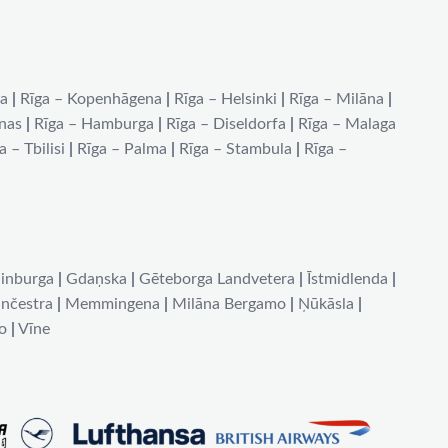
na
|
Rīga – Kopenhāgena
|
Rīga – Helsinki
|
Rīga – Milāna
|
ēnas
|
Rīga – Hamburga
|
Rīga – Diseldorfa
|
Rīga – Malaga
a – Tbilisi
|
Rīga – Palma
|
Rīga – Stambula
|
Rīga –
inburga
|
Gdaņska
|
Gēteborga Landvetera
|
Īstmidlenda
|
nčestra
|
Memmingena
|
Milāna Bergamo
|
Ņūkāsla
|
o
|
Vīne