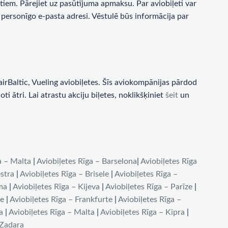
tiem. Pārejiet uz pasūtījuma apmaksu. Par aviobiļeti var
personīgo e-pasta adresi. Vēstulē būs informācija par
rBaltic, Vueling aviobiļetes. Šīs aviokompānijas pārdod
i ātri. Lai atrastu akciju biļetes, noklikšķiniet
šeit
un
a – Malta
|
Aviobiļetes Rīga – Barselona
|
Aviobiļetes Rīga
stra
|
Aviobiļetes Rīga – Brisele
|
Aviobiļetes Rīga –
ma
|
Aviobiļetes Rīga – Kijeva
|
Aviobiļetes Rīga – Parīze
|
de
|
Aviobiļetes Rīga – Frankfurte
|
Aviobiļetes Rīga –
a
|
Aviobiļetes Rīga – Malta
|
Aviobiļetes Rīga – Kipra
|
 Zadara