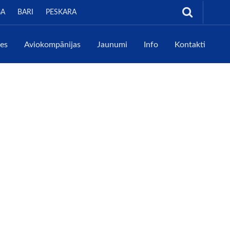
GA
BARI
PESKARA
tes
Aviokompānijas
Jaunumi
Info
Kontakti