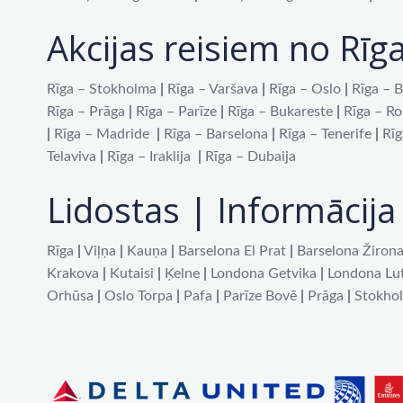
Akcijas reisiem no Rīg
Rīga – Stokholma
|
Rīga – Varšava
|
Rīga – Oslo
|
Rīga – B
Rīga – Prāga
|
Rīga – Parīze
|
Rīga – Bukareste
|
Rīga – R
|
Rīga – Madride
|
Rīga – Barselona
|
Rīga – Tenerife
|
Rīg
Telaviva
|
Rīga – Iraklija
|
Rīga – Dubaija
Lidostas | Informācija 
Rīga
|
Viļņa
|
Kauņa
|
Barselona El Prat
|
Barselona Žiron
Krakova
|
Kutaisi
|
Ķelne
|
Londona Getvika
|
Londona Lu
Orhūsa
|
Oslo Torpa
|
Pafa
|
Parīze Bovē
|
Prāga
|
Stokho