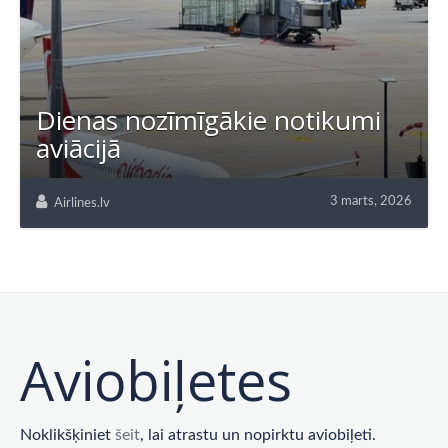
Dienas nozīmīgākie notikumi
aviācijā
3 marts, 2026
Airlines.lv
Aviobiļetes
Noklikšķiniet
šeit
, lai atrastu un nopirktu aviobiļeti.