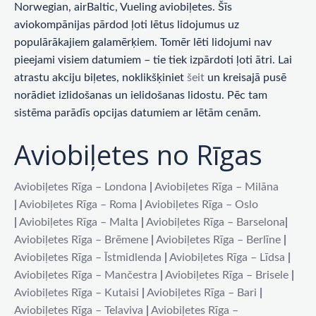
Norwegian, airBaltic, Vueling aviobiļetes. Šīs
aviokompānijas pārdod ļoti lētus lidojumus uz
populārākajiem galamērķiem. Tomēr lēti lidojumi nav
pieejami visiem datumiem – tie tiek izpārdoti ļoti ātri. Lai
atrastu akciju biļetes, noklikšķiniet
šeit
un kreisajā pusē
norādiet izlidošanas un ielidošanas lidostu. Pēc tam
sistēma parādīs opcijas datumiem ar lētām cenām.
Aviobiļetes no Rīgas
Aviobiļetes Rīga – Londona
|
Aviobiļetes Rīga – Milāna
|
Aviobiļetes Rīga – Roma
|
Aviobiļetes Rīga – Oslo
|
Aviobiļetes Rīga – Malta
|
Aviobiļetes Rīga – Barselona
|
Aviobiļetes Rīga – Brēmene
|
Aviobiļetes Rīga – Berlīne
|
Aviobiļetes Rīga – Īstmidlenda
|
Aviobiļetes Rīga – Līdsa
|
Aviobiļetes Rīga – Mančestra
|
Aviobiļetes Rīga – Brisele
|
Aviobiļetes Rīga – Kutaisi
|
Aviobiļetes Rīga – Bari
|
Aviobiļetes Rīga – Telaviva
|
Aviobiļetes Rīga –