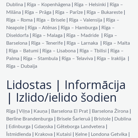
Dublina
|
Rīga – Kopenhāgena
|
Rīga – Helsinki
|
Rīga –
Milāna
|
Rīga – Prāga
|
Rīga – Parīze
|
Rīga – Bukareste
|
Rīga – Roma
|
Rīga – Brisele
|
Rīga – Valensija
|
Rīga –
Neapole
|
Rīga – Atēnas
|
Rīga – Hamburga
|
Rīga –
Diseldorfa
|
Rīga – Malaga
|
Rīga – Madride
|
Rīga –
Barselona
|
Rīga – Tenerife
|
Rīga – Larnaka
|
Rīga – Malta
|
Rīga – Batumi
|
Rīga – Lisabona
|
Rīga – Tbilisi
|
Rīga –
Palma
|
Rīga – Stambula
|
Rīga – Telaviva
|
Rīga – Iraklija
|
Rīga – Dubaija
Lidostas | Informācija
| Izlido/ielido šodien
Rīga
|
Viļņa
|
Kauņa
|
Barselona El Prat
|
Barselona Žirona
|
Berlīne Brandenburga
|
Brisele Šarleruā
|
Bristole
|
Dublina
|
Edinburga
|
Gdaņska
|
Gēteborga Landvetera
|
Īstmidlenda
|
Krakova
|
Kutaisi
|
Ķelne
|
Londona Getvika
|