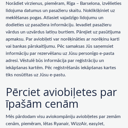
Norādiet virzienus, piemēram, Rīga – Barselona, ​​izvēlieties
lidojuma datumus un pasažieru skaitu. Noklikšķiniet uz
meklēšanas pogas. Atlasiet vajadzīgo lidojumu un
dodieties uz pasažiera informāciju. Ievadiet pasažieru
vārdus un uzvārdus latīņu burtiem. Pārejiet uz pasūtījuma
apmaksu. Par aviobiļeti var norēķināties ar norēķinu karti
vai bankas pārskaitījumu. Pēc samaksas Jūs saņemsiet
informāciju par rezervēšanu uz Jūsu personīgo e-pasta
adresi. Vēstulē būs informācija par reģistrāciju un
iekāpšanas kartēm. Pēc reģistrēšanās iekāpšanas kartes
tiks nosūtītas uz Jūsu e-pastu.
Pērciet aviobiļetes par
īpašām cenām
Mēs pārdodam visu aviokompāniju aviobiļetes par zemām
cenām, piemēram, lētas Ryanair, WizzAir, easyJet,