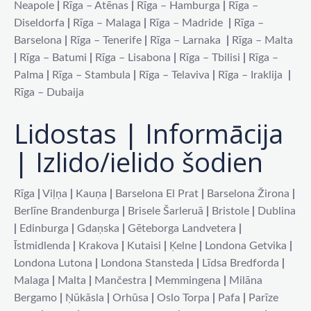
Neapole
|
Rīga – Atēnas
|
Rīga – Hamburga
|
Rīga –
Diseldorfa
|
Rīga – Malaga
|
Rīga – Madride
|
Rīga –
Barselona
|
Rīga – Tenerife
|
Rīga – Larnaka
|
Rīga – Malta
|
Rīga – Batumi
|
Rīga – Lisabona
|
Rīga – Tbilisi
|
Rīga –
Palma
|
Rīga – Stambula
|
Rīga – Telaviva
|
Rīga – Iraklija
|
Rīga – Dubaija
Lidostas | Informācija
| Izlido/ielido šodien
Rīga
|
Viļņa
|
Kauņa
|
Barselona El Prat
|
Barselona Žirona
|
Berlīne Brandenburga
|
Brisele Šarleruā
|
Bristole
|
Dublina
|
Edinburga
|
Gdaņska
|
Gēteborga Landvetera
|
Īstmidlenda
|
Krakova
|
Kutaisi
|
Ķelne
|
Londona Getvika
|
Londona Lutona
|
Londona Stansteda
|
Līdsa Bredforda
|
Malaga
|
Malta
|
Mančestra
|
Memmingena
|
Milāna
Bergamo
|
Ņūkāsla
|
Orhūsa
|
Oslo Torpa
|
Pafa
|
Parīze