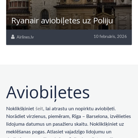
Ryanair aviobiļetes uz Poliju
10 februāris, 2026
Airlines.lv
Aviobiļetes
Noklikšķiniet
šeit
, lai atrastu un nopirktu aviobiļeti.
Norādiet virzienus, piemēram, Rīga – Barselona, ​​izvēlieties
lidojuma datumus un pasažieru skaitu. Noklikšķiniet uz
meklēšanas pogas. Atlasiet vajadzīgo lidojumu un