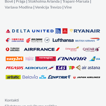
Bovē
|
Prāga
|
Stokholma Arlanda
|
Trapani-Marsala
|
Varšava Modlina
|
Venēcija Trevizo
|
Vīne
Kontakti