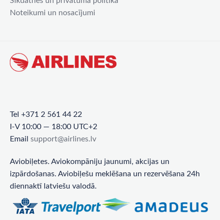
Sīkdatnes un privātuma politika
Noteikumi un nosacījumi
Tel +371 2 561 44 22
I-V 10:00 — 18:00 UTC+2
Email
support@airlines.lv
Aviobiļetes. Aviokompāniju jaunumi, akcijas un
izpārdošanas. Aviobiļešu meklēšana un rezervēšana 24h
diennaktī latviešu valodā.