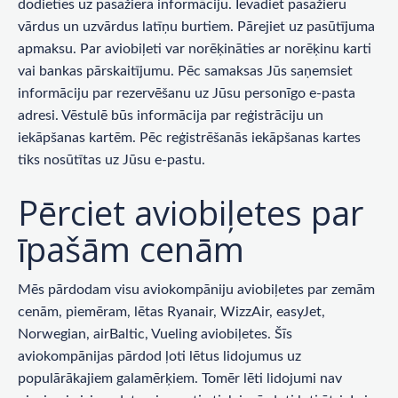
dodieties uz pasažiera informāciju. Ievadiet pasažieru
vārdus un uzvārdus latīņu burtiem. Pārejiet uz pasūtījuma
apmaksu. Par aviobiļeti var norēķināties ar norēķinu karti
vai bankas pārskaitījumu. Pēc samaksas Jūs saņemsiet
informāciju par rezervēšanu uz Jūsu personīgo e-pasta
adresi. Vēstulē būs informācija par reģistrāciju un
iekāpšanas kartēm. Pēc reģistrēšanās iekāpšanas kartes
tiks nosūtītas uz Jūsu e-pastu.
Pērciet aviobiļetes par
īpašām cenām
Mēs pārdodam visu aviokompāniju aviobiļetes par zemām
cenām, piemēram, lētas Ryanair, WizzAir, easyJet,
Norwegian, airBaltic, Vueling aviobiļetes. Šīs
aviokompānijas pārdod ļoti lētus lidojumus uz
populārākajiem galamērķiem. Tomēr lēti lidojumi nav