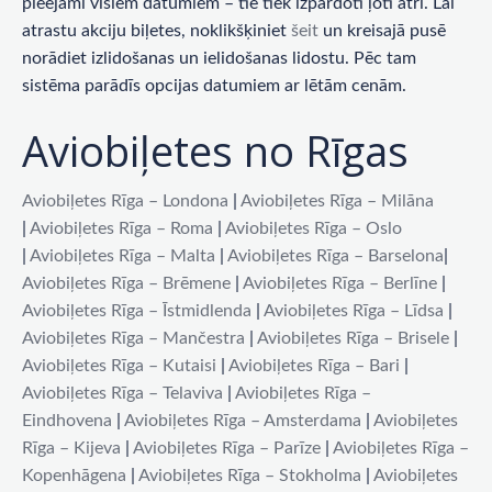
pieejami visiem datumiem – tie tiek izpārdoti ļoti ātri. Lai
atrastu akciju biļetes, noklikšķiniet
šeit
un kreisajā pusē
norādiet izlidošanas un ielidošanas lidostu. Pēc tam
sistēma parādīs opcijas datumiem ar lētām cenām.
Aviobiļetes no Rīgas
Aviobiļetes Rīga – Londona
|
Aviobiļetes Rīga – Milāna
|
Aviobiļetes Rīga – Roma
|
Aviobiļetes Rīga – Oslo
|
Aviobiļetes Rīga – Malta
|
Aviobiļetes Rīga – Barselona
|
Aviobiļetes Rīga – Brēmene
|
Aviobiļetes Rīga – Berlīne
|
Aviobiļetes Rīga – Īstmidlenda
|
Aviobiļetes Rīga – Līdsa
|
Aviobiļetes Rīga – Mančestra
|
Aviobiļetes Rīga – Brisele
|
Aviobiļetes Rīga – Kutaisi
|
Aviobiļetes Rīga – Bari
|
Aviobiļetes Rīga – Telaviva
|
Aviobiļetes Rīga –
Eindhovena
|
Aviobiļetes Rīga – Amsterdama
|
Aviobiļetes
Rīga – Kijeva
|
Aviobiļetes Rīga – Parīze
|
Aviobiļetes Rīga –
Kopenhāgena
|
Aviobiļetes Rīga – Stokholma
|
Aviobiļetes