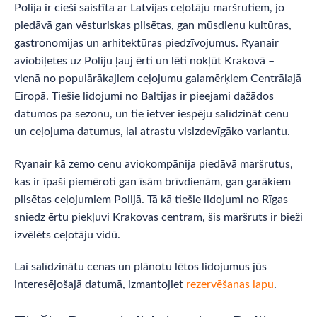
Polija ir cieši saistīta ar Latvijas ceļotāju maršrutiem, jo
piedāvā gan vēsturiskas pilsētas, gan mūsdienu kultūras,
gastronomijas un arhitektūras piedzīvojumus. Ryanair
aviobiļetes uz Poliju ļauj ērti un lēti nokļūt Krakovā –
vienā no populārākajiem ceļojumu galamērķiem Centrālajā
Eiropā. Tiešie lidojumi no Baltijas ir pieejami dažādos
datumos pa sezonu, un tie ietver iespēju salīdzināt cenu
un ceļojuma datumus, lai atrastu visizdevīgāko variantu.
Ryanair kā zemo cenu aviokompānija piedāvā maršrutus,
kas ir īpaši piemēroti gan īsām brīvdienām, gan garākiem
pilsētas ceļojumiem Polijā. Tā kā tiešie lidojumi no Rīgas
sniedz ērtu piekļuvi Krakovas centram, šis maršruts ir bieži
izvēlēts ceļotāju vidū.
Lai salīdzinātu cenas un plānotu lētos lidojumus jūs
interesējošajā datumā, izmantojiet
rezervēšanas lapu
.