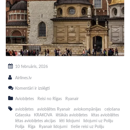
10 februāris, 2026
Airlines.lv
Ryanair
Komentāri ir izslēgti
aviobiļetes
uz
Aviobiļetes
Reisi no Rīgas
Ryanair
Poliju
aviobiļetes
aviobiļētes Ryanair
aviokompānijas
ceļošana
Gdaņska
KRAKOVA
lētākās aviobiļetes
lētas aviobiļētes
lētas aviobiļetes akcijas
lēti lidojumi
lidojumi uz Poliju
Polija
Rīga
Ryanair lidojumi
tiešie reisi uz Poliju