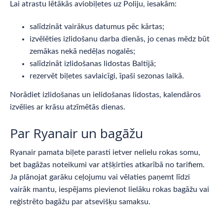
Lai atrastu lētākās aviobiļetes uz Poliju, iesakām:
salīdzināt vairākus datumus pēc kārtas;
izvēlēties izlidošanu darba dienās, jo cenas mēdz būt
zemākas nekā nedēļas nogalēs;
salīdzināt izlidošanas lidostas Baltijā;
rezervēt biļetes savlaicīgi, īpaši sezonas laikā.
Norādiet izlidošanas un ielidošanas lidostas, kalendāros
izvēlies ar krāsu atzīmētās dienas.
Par Ryanair un bagāžu
Ryanair pamata biļete parasti ietver nelielu rokas somu,
bet bagāžas noteikumi var atšķirties atkarībā no tarifiem.
Ja plānojat garāku ceļojumu vai vēlaties paņemt līdzi
vairāk mantu, iespējams pievienot lielāku rokas bagāžu vai
reģistrēto bagāžu par atsevišķu samaksu.