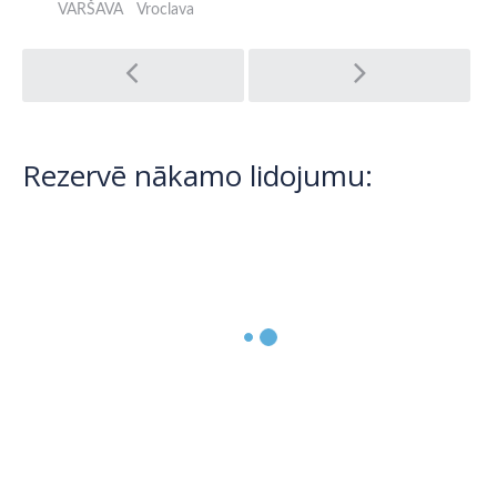
VARŠAVA
Vroclava
Post
navigation
Rezervē nākamo lidojumu: