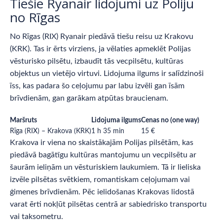
Tiešie Ryanair lidojumi uz Poliju
no Rīgas
No Rīgas (RIX) Ryanair piedāvā tiešu reisu uz Krakovu
(KRK). Tas ir ērts virziens, ja vēlaties apmeklēt Polijas
vēsturisko pilsētu, izbaudīt tās vecpilsētu, kultūras
objektus un vietējo virtuvi. Lidojuma ilgums ir salīdzinoši
īss, kas padara šo ceļojumu par labu izvēli gan īsām
brīvdienām, gan garākam atpūtas braucienam.
Maršruts
Lidojuma ilgums
Cenas no (one way)
Rīga (RIX) – Krakova (KRK)
1 h 35 min
15 €
Krakova ir viena no skaistākajām Polijas pilsētām, kas
piedāvā bagātīgu kultūras mantojumu un vecpilsētu ar
šaurām ieliņām un vēsturiskiem laukumiem. Tā ir lieliska
izvēle pilsētas svētkiem, romantiskam ceļojumam vai
ģimenes brīvdienām. Pēc ielidošanas Krakovas lidostā
varat ērti nokļūt pilsētas centrā ar sabiedrisko transportu
vai taksometru.