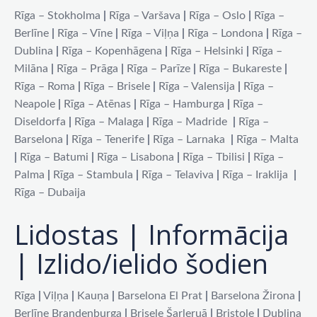
Rīga – Stokholma
|
Rīga – Varšava
|
Rīga – Oslo
|
Rīga –
Berlīne
|
Rīga – Vīne
|
Rīga – Viļņa
|
Rīga – Londona
|
Rīga –
Dublina
|
Rīga – Kopenhāgena
|
Rīga – Helsinki
|
Rīga –
Milāna
|
Rīga – Prāga
|
Rīga – Parīze
|
Rīga – Bukareste
|
Rīga – Roma
|
Rīga – Brisele
|
Rīga – Valensija
|
Rīga –
Neapole
|
Rīga – Atēnas
|
Rīga – Hamburga
|
Rīga –
Diseldorfa
|
Rīga – Malaga
|
Rīga – Madride
|
Rīga –
Barselona
|
Rīga – Tenerife
|
Rīga – Larnaka
|
Rīga – Malta
|
Rīga – Batumi
|
Rīga – Lisabona
|
Rīga – Tbilisi
|
Rīga –
Palma
|
Rīga – Stambula
|
Rīga – Telaviva
|
Rīga – Iraklija
|
Rīga – Dubaija
Lidostas | Informācija
| Izlido/ielido šodien
Rīga
|
Viļņa
|
Kauņa
|
Barselona El Prat
|
Barselona Žirona
|
Berlīne Brandenburga
|
Brisele Šarleruā
|
Bristole
|
Dublina