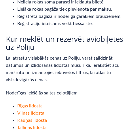
Neliela rokas soma parasti ir iekļauta biļetē.
Lielāka rokas bagāža tiek pievienota par maksu.
Reģistrētā bagāža ir noderīga garākiem braucieniem.
Reģistrāciju ieteicams veikt tiešsaistē.
Kur meklēt un rezervēt aviobiļetes
uz Poliju
Lai atrastu vislabākās cenas uz Poliju, varat salīdzināt
datumus un izlidošanas lidostas mūsu rīkā. Ierakstiet acu
maršrutu un izmantojiet iebūvētos filtrus, lai atlasītu
visizdevīgākās cenas.
Noderīgas iekšējās saites ceļotājiem:
Rīgas lidosta
Viļņas lidosta
Kauņas lidosta
Tallinas lidosta