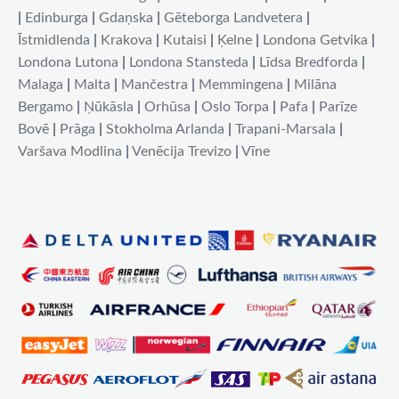
|
Edinburga
|
Gdaņska
|
Gēteborga Landvetera
|
Īstmidlenda
|
Krakova
|
Kutaisi
|
Ķelne
|
Londona Getvika
|
Londona Lutona
|
Londona Stansteda
|
Līdsa Bredforda
|
Malaga
|
Malta
|
Mančestra
|
Memmingena
|
Milāna
Bergamo
|
Ņūkāsla
|
Orhūsa
|
Oslo Torpa
|
Pafa
|
Parīze
Bovē
|
Prāga
|
Stokholma Arlanda
|
Trapani-Marsala
|
Varšava Modlina
|
Venēcija Trevizo
|
Vīne