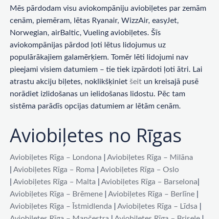
Mēs pārdodam visu aviokompāniju aviobiļetes par zemām
cenām, piemēram, lētas Ryanair, WizzAir, easyJet,
Norwegian, airBaltic, Vueling aviobiļetes. Šīs
aviokompānijas pārdod ļoti lētus lidojumus uz
populārākajiem galamērķiem. Tomēr lēti lidojumi nav
pieejami visiem datumiem – tie tiek izpārdoti ļoti ātri. Lai
atrastu akciju biļetes, noklikšķiniet
šeit
un kreisajā pusē
norādiet izlidošanas un ielidošanas lidostu. Pēc tam
sistēma parādīs opcijas datumiem ar lētām cenām.
Aviobiļetes no Rīgas
Aviobiļetes Rīga – Londona
|
Aviobiļetes Rīga – Milāna
|
Aviobiļetes Rīga – Roma
|
Aviobiļetes Rīga – Oslo
|
Aviobiļetes Rīga – Malta
|
Aviobiļetes Rīga – Barselona
|
Aviobiļetes Rīga – Brēmene
|
Aviobiļetes Rīga – Berlīne
|
Aviobiļetes Rīga – Īstmidlenda
|
Aviobiļetes Rīga – Līdsa
|
Aviobiļetes Rīga – Mančestra
|
Aviobiļetes Rīga – Brisele
|