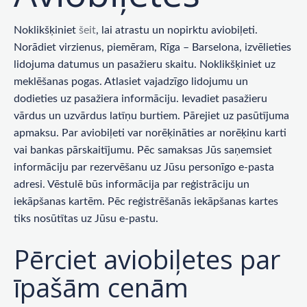
Noklikšķiniet
šeit
, lai atrastu un nopirktu aviobiļeti.
Norādiet virzienus, piemēram, Rīga – Barselona, ​​izvēlieties
lidojuma datumus un pasažieru skaitu. Noklikšķiniet uz
meklēšanas pogas. Atlasiet vajadzīgo lidojumu un
dodieties uz pasažiera informāciju. Ievadiet pasažieru
vārdus un uzvārdus latīņu burtiem. Pārejiet uz pasūtījuma
apmaksu. Par aviobiļeti var norēķināties ar norēķinu karti
vai bankas pārskaitījumu. Pēc samaksas Jūs saņemsiet
informāciju par rezervēšanu uz Jūsu personīgo e-pasta
adresi. Vēstulē būs informācija par reģistrāciju un
iekāpšanas kartēm. Pēc reģistrēšanās iekāpšanas kartes
tiks nosūtītas uz Jūsu e-pastu.
Pērciet aviobiļetes par
īpašām cenām