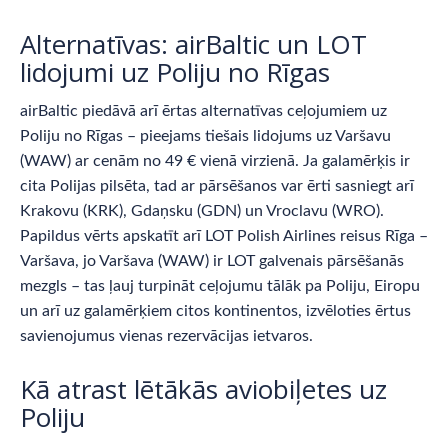
Alternatīvas: airBaltic un LOT
lidojumi uz Poliju no Rīgas
airBaltic piedāvā arī ērtas alternatīvas ceļojumiem uz
Poliju no Rīgas – pieejams tiešais lidojums uz Varšavu
(WAW) ar cenām no 49 € vienā virzienā. Ja galamērķis ir
cita Polijas pilsēta, tad ar pārsēšanos var ērti sasniegt arī
Krakovu (KRK), Gdaņsku (GDN) un Vroclavu (WRO).
Papildus vērts apskatīt arī LOT Polish Airlines reisus Rīga –
Varšava, jo Varšava (WAW) ir LOT galvenais pārsēšanās
mezgls – tas ļauj turpināt ceļojumu tālāk pa Poliju, Eiropu
un arī uz galamērķiem citos kontinentos, izvēloties ērtus
savienojumus vienas rezervācijas ietvaros.
Kā atrast lētākās aviobiļetes uz
Poliju