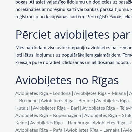
pogas. Atlasiet vajadzīgo lidojumu un dodieties uz pasaži
norēķināties ar norēķinu karti vai bankas pārskaitījumu.
reģistrāciju un iekāpšanas kartēm. Pēc reģistrēšanās iekā
Pērciet aviobiļetes p
Mēs pārdodam visu aviokompāniju aviobiļetes par zemām c
ļoti lētus lidojumus uz populārākajiem galamērķiem. Tomēr 
kreisajā pusē norādiet izlidošanas un ielidošanas lidost
Aviobiļetes no Rīgas
Aviobiļetes Rīga – Londona
|
Aviobiļetes Rīga – Milāna
|
A
– Brēmene
|
Aviobiļetes Rīga – Berlīne
|
Aviobiļetes Rīga 
Kutaisi
|
Aviobiļetes Rīga – Bari
|
Aviobiļetes Rīga – Telav
Aviobiļetes Rīga – Kopenhāgena
|
Aviobiļetes Rīga – Sto
Ķelne
|
Aviobiļetes Rīga – Hamburga
|
Aviobiļetes Rīga –
Aviobiļetes Rīga – Pafa
|
Aviobiļetes Rīga – Larnaka
|
Avio