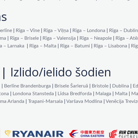
as
erlīne
|
Rīga – Vīne
|
Rīga – Viļņa
|
Rīga – Londona
|
Rīga – Dubli
oma
|
Rīga – Brisele
|
Rīga – Valensija
|
Rīga – Neapole
|
Rīga – At
a – Larnaka
|
Rīga – Malta
|
Rīga – Batumi
|
Rīga – Lisabona
|
Rīg
| Izlido/ielido šodien
a
|
Berlīne Brandenburga
|
Brisele Šarleruā
|
Bristole
|
Dublina
|
Ed
tona
|
Londona Stansteda
|
Līdsa Bredforda
|
Malaga
|
Malta
|
Ma
lma Arlanda
|
Trapani-Marsala
|
Varšava Modlina
|
Venēcija Treviz