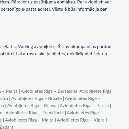
tiem. Pārejiet uz pasūtījuma apmaksu. Par aviobiļeti var
personīgo e-pasta adresi. Vēstulē būs informācija par
rBaltic, Vueling aviobiļetes. Šīs aviokompānijas pārdod
i ātri. Lai atrastu akciju biļetes, noklikšķiniet
šeit
un
a – Malta
|
Aviobiļetes Rīga – Barselona
|
Aviobiļetes Rīga
stra
|
Aviobiļetes Rīga – Brisele
|
Aviobiļetes Rīga –
ma
|
Aviobiļetes Rīga – Kijeva
|
Aviobiļetes Rīga – Parīze
|
de
|
Aviobiļetes Rīga – Frankfurte
|
Aviobiļetes Rīga –
a
|
Aviobiļetes Rīga – Malta
|
Aviobiļetes Rīga – Kipra
|
 Zadara