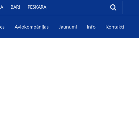
GA
BARI
PESKARA
tes
Aviokompānijas
Jaunumi
Info
Kontakti