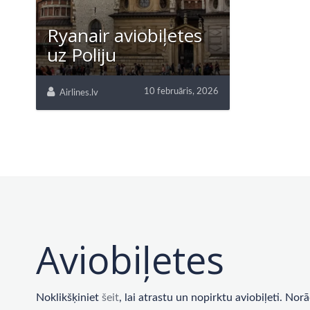
Ryanair aviobiļetes
uz Poliju
10 februāris, 2026
Airlines.lv
Aviobiļetes
Noklikšķiniet
šeit
, lai atrastu un nopirktu aviobiļeti. No