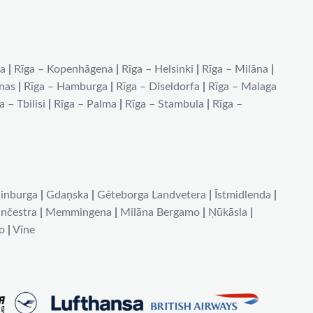
na
|
Rīga – Kopenhāgena
|
Rīga – Helsinki
|
Rīga – Milāna
|
ēnas
|
Rīga – Hamburga
|
Rīga – Diseldorfa
|
Rīga – Malaga
a – Tbilisi
|
Rīga – Palma
|
Rīga – Stambula
|
Rīga –
inburga
|
Gdaņska
|
Gēteborga Landvetera
|
Īstmidlenda
|
nčestra
|
Memmingena
|
Milāna Bergamo
|
Ņūkāsla
|
o
|
Vīne