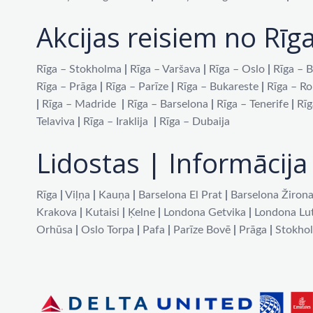
Akcijas reisiem no Rīg
Rīga – Stokholma
|
Rīga – Varšava
|
Rīga – Oslo
|
Rīga – B
Rīga – Prāga
|
Rīga – Parīze
|
Rīga – Bukareste
|
Rīga – R
|
Rīga – Madride
|
Rīga – Barselona
|
Rīga – Tenerife
|
Rīg
Telaviva
|
Rīga – Iraklija
|
Rīga – Dubaija
Lidostas | Informācija 
Rīga
|
Viļņa
|
Kauņa
|
Barselona El Prat
|
Barselona Žiron
Krakova
|
Kutaisi
|
Ķelne
|
Londona Getvika
|
Londona Lu
Orhūsa
|
Oslo Torpa
|
Pafa
|
Parīze Bovē
|
Prāga
|
Stokho