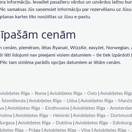
era informāciju. Ievadiet pasažieru vārdus un uzvārdus latīņu bur
 Pēc samaksas Jūs saņemsiet informāciju par rezervēšanu uz Jūsu 
pšanas kartes tiks nosūtītas uz Jūsu e-pastu.
ar īpašām cenām
enām, piemēram, lētas Ryanair, WizzAir, easyJet, Norwegian, ai
lēti lidojumi nav pieejami visiem datumiem – tie tiek izpārdoti ļot
u. Pēc tam sistēma parādīs opcijas datumiem ar lētām cenām.
viobiļetes Rīga – Roma
|
Aviobiļetes Rīga – Oslo
|
Aviobiļetes Rīg
– Īstmidlenda
|
Aviobiļetes Rīga – Līdsa
|
Aviobiļetes Rīga – Manče
iva
|
Aviobiļetes Rīga – Eindhovena
|
Aviobiļetes Rīga – Amsterda
kholma
|
Aviobiļetes Rīga – Helsinki
|
Aviobiļetes Rīga – Dortmun
 Burgasa
|
Aviobiļetes Rīga – Dublina
|
Aviobiļetes Rīga – Edinburg
biļetes Rīga – Prāga
|
Aviobiļetes Rīga – Vīne
|
Aviobiļetes Rīga –