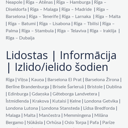
Neapole
|
Rīga – Atēnas
|
Rīga – Hamburga
|
Rīga –
Diseldorfa
|
Rīga – Malaga
|
Rīga – Madride
|
Rīga –
Barselona
|
Rīga – Tenerife
|
Rīga – Larnaka
|
Rīga – Malta
|
Rīga – Batumi
|
Rīga – Lisabona
|
Rīga – Tbilisi
|
Rīga –
Palma
|
Rīga – Stambula
|
Rīga – Telaviva
|
Rīga – Iraklija
|
Rīga – Dubaija
Lidostas | Informācija
| Izlido/ielido šodien
Rīga
|
Viļņa
|
Kauņa
|
Barselona El Prat
|
Barselona Žirona
|
Berlīne Brandenburga
|
Brisele Šarleruā
|
Bristole
|
Dublina
|
Edinburga
|
Gdaņska
|
Gēteborga Landvetera
|
Īstmidlenda
|
Krakova
|
Kutaisi
|
Ķelne
|
Londona Getvika
|
Londona Lutona
|
Londona Stansteda
|
Līdsa Bredforda
|
Malaga
|
Malta
|
Mančestra
|
Memmingena
|
Milāna
Bergamo
|
Ņūkāsla
|
Orhūsa
|
Oslo Torpa
|
Pafa
|
Parīze