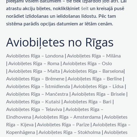
pieejami visiem datumiem – tie tiek izpārdoti ļoti ātri. Lai
atrastu akciju biļetes, noklikšķiniet
šeit
un kreisajā pusē
norādiet izlidošanas un ielidošanas lidostu. Pēc tam
sistēma parādīs opcijas datumiem ar lētām cenām.
Aviobiļetes no Rīgas
Aviobiļetes Rīga – Londona
|
Aviobiļetes Rīga – Milāna
|
Aviobiļetes Rīga – Roma
|
Aviobiļetes Rīga – Oslo
|
Aviobiļetes Rīga – Malta
|
Aviobiļetes Rīga – Barselona
|
Aviobiļetes Rīga – Brēmene
|
Aviobiļetes Rīga – Berlīne
|
Aviobiļetes Rīga – Īstmidlenda
|
Aviobiļetes Rīga – Līdsa
|
Aviobiļetes Rīga – Mančestra
|
Aviobiļetes Rīga – Brisele
|
Aviobiļetes Rīga – Kutaisi
|
Aviobiļetes Rīga – Bari
|
Aviobiļetes Rīga – Telaviva
|
Aviobiļetes Rīga –
Eindhovena
|
Aviobiļetes Rīga – Amsterdama
|
Aviobiļetes
Rīga – Kijeva
|
Aviobiļetes Rīga – Parīze
|
Aviobiļetes Rīga –
Kopenhāgena
|
Aviobiļetes Rīga – Stokholma
|
Aviobiļetes