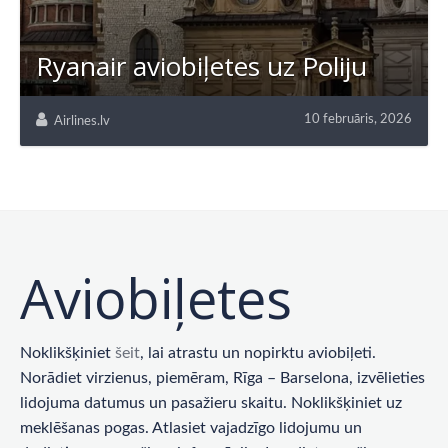
Ryanair aviobiļetes uz Poliju
10 februāris, 2026
Airlines.lv
Aviobiļetes
Noklikšķiniet
šeit
, lai atrastu un nopirktu aviobiļeti.
Norādiet virzienus, piemēram, Rīga – Barselona, ​​izvēlieties
lidojuma datumus un pasažieru skaitu. Noklikšķiniet uz
meklēšanas pogas. Atlasiet vajadzīgo lidojumu un