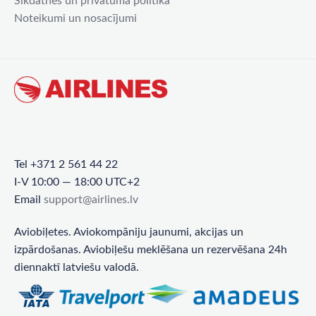
Sīkdatnes un privātuma politika
Noteikumi un nosacījumi
Tel +371 2 561 44 22
I-V 10:00 — 18:00 UTC+2
Email
support@airlines.lv
Aviobiļetes. Aviokompāniju jaunumi, akcijas un
izpārdošanas. Aviobiļešu meklēšana un rezervēšana 24h
diennaktī latviešu valodā.