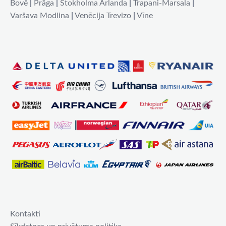
Bovē
|
Prāga
|
Stokholma Arlanda
|
Trapani-Marsala
|
Varšava Modlina
|
Venēcija Trevizo
|
Vīne
Kontakti