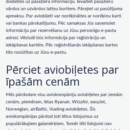
dodieties uz pasažiera informāciju. Ievadiet pasažieru
vārdus un uzvārdus latīņu burtiem. Pārejiet uz pasūtījuma
apmaksu. Par aviobiļeti var norēķināties ar norēķinu karti
vai bankas pārskaitījumu. Pēc samaksas Jūs saņemsiet
informāciju par rezervēšanu uz Jūsu personīgo e-pasta
adresi. Vēstulē būs informācija par reģistrāciju un
iekāpšanas kartēm. Pēc reģistrēšanās iekāpšanas kartes
tiks nosūtītas uz Jūsu e-pastu.
Pērciet aviobiļetes par
īpašām cenām
Mēs pārdodam visu aviokompāniju aviobiļetes par zemām
cenām, piemēram, lētas Ryanair, WizzAir, easyJet,
Norwegian, airBaltic, Vueling aviobiļetes. Šīs
aviokompānijas pārdod ļoti lētus lidojumus uz
populārākajiem galamērķiem. Tomēr lēti lidojumi nav