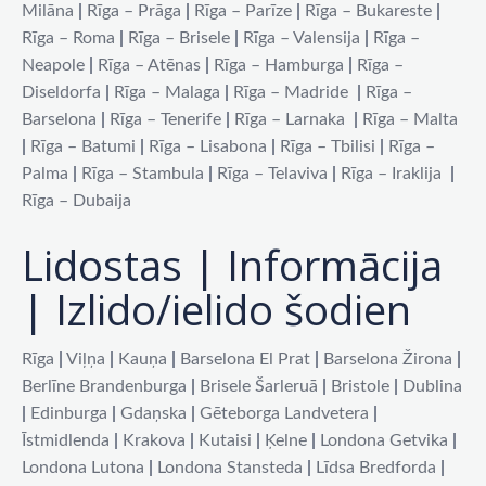
Milāna
|
Rīga – Prāga
|
Rīga – Parīze
|
Rīga – Bukareste
|
Rīga – Roma
|
Rīga – Brisele
|
Rīga – Valensija
|
Rīga –
Neapole
|
Rīga – Atēnas
|
Rīga – Hamburga
|
Rīga –
Diseldorfa
|
Rīga – Malaga
|
Rīga – Madride
|
Rīga –
Barselona
|
Rīga – Tenerife
|
Rīga – Larnaka
|
Rīga – Malta
|
Rīga – Batumi
|
Rīga – Lisabona
|
Rīga – Tbilisi
|
Rīga –
Palma
|
Rīga – Stambula
|
Rīga – Telaviva
|
Rīga – Iraklija
|
Rīga – Dubaija
Lidostas | Informācija
| Izlido/ielido šodien
Rīga
|
Viļņa
|
Kauņa
|
Barselona El Prat
|
Barselona Žirona
|
Berlīne Brandenburga
|
Brisele Šarleruā
|
Bristole
|
Dublina
|
Edinburga
|
Gdaņska
|
Gēteborga Landvetera
|
Īstmidlenda
|
Krakova
|
Kutaisi
|
Ķelne
|
Londona Getvika
|
Londona Lutona
|
Londona Stansteda
|
Līdsa Bredforda
|