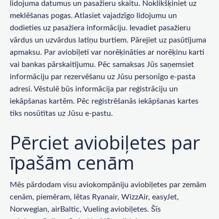
lidojuma datumus un pasažieru skaitu. Noklikšķiniet uz
meklēšanas pogas. Atlasiet vajadzīgo lidojumu un
dodieties uz pasažiera informāciju. Ievadiet pasažieru
vārdus un uzvārdus latīņu burtiem. Pārejiet uz pasūtījuma
apmaksu. Par aviobiļeti var norēķināties ar norēķinu karti
vai bankas pārskaitījumu. Pēc samaksas Jūs saņemsiet
informāciju par rezervēšanu uz Jūsu personīgo e-pasta
adresi. Vēstulē būs informācija par reģistrāciju un
iekāpšanas kartēm. Pēc reģistrēšanās iekāpšanas kartes
tiks nosūtītas uz Jūsu e-pastu.
Pērciet aviobiļetes par
īpašām cenām
Mēs pārdodam visu aviokompāniju aviobiļetes par zemām
cenām, piemēram, lētas Ryanair, WizzAir, easyJet,
Norwegian, airBaltic, Vueling aviobiļetes. Šīs