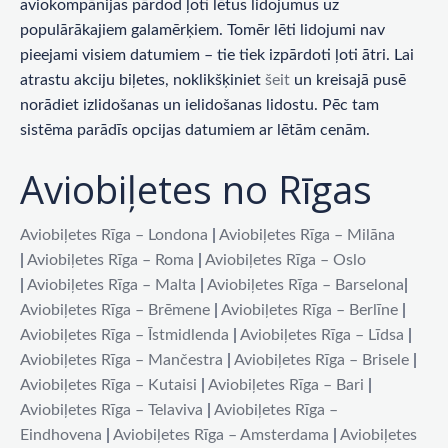
aviokompānijas pārdod ļoti lētus lidojumus uz
populārākajiem galamērķiem. Tomēr lēti lidojumi nav
pieejami visiem datumiem – tie tiek izpārdoti ļoti ātri. Lai
atrastu akciju biļetes, noklikšķiniet
šeit
un kreisajā pusē
norādiet izlidošanas un ielidošanas lidostu. Pēc tam
sistēma parādīs opcijas datumiem ar lētām cenām.
Aviobiļetes no Rīgas
Aviobiļetes Rīga – Londona
|
Aviobiļetes Rīga – Milāna
|
Aviobiļetes Rīga – Roma
|
Aviobiļetes Rīga – Oslo
|
Aviobiļetes Rīga – Malta
|
Aviobiļetes Rīga – Barselona
|
Aviobiļetes Rīga – Brēmene
|
Aviobiļetes Rīga – Berlīne
|
Aviobiļetes Rīga – Īstmidlenda
|
Aviobiļetes Rīga – Līdsa
|
Aviobiļetes Rīga – Mančestra
|
Aviobiļetes Rīga – Brisele
|
Aviobiļetes Rīga – Kutaisi
|
Aviobiļetes Rīga – Bari
|
Aviobiļetes Rīga – Telaviva
|
Aviobiļetes Rīga –
Eindhovena
|
Aviobiļetes Rīga – Amsterdama
|
Aviobiļetes