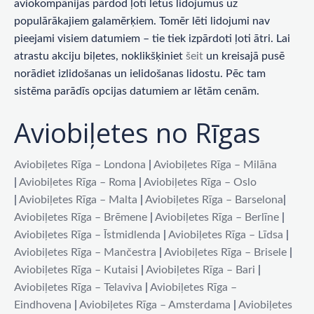
aviokompānijas pārdod ļoti lētus lidojumus uz
populārākajiem galamērķiem. Tomēr lēti lidojumi nav
pieejami visiem datumiem – tie tiek izpārdoti ļoti ātri. Lai
atrastu akciju biļetes, noklikšķiniet
šeit
un kreisajā pusē
norādiet izlidošanas un ielidošanas lidostu. Pēc tam
sistēma parādīs opcijas datumiem ar lētām cenām.
Aviobiļetes no Rīgas
Aviobiļetes Rīga – Londona
|
Aviobiļetes Rīga – Milāna
|
Aviobiļetes Rīga – Roma
|
Aviobiļetes Rīga – Oslo
|
Aviobiļetes Rīga – Malta
|
Aviobiļetes Rīga – Barselona
|
Aviobiļetes Rīga – Brēmene
|
Aviobiļetes Rīga – Berlīne
|
Aviobiļetes Rīga – Īstmidlenda
|
Aviobiļetes Rīga – Līdsa
|
Aviobiļetes Rīga – Mančestra
|
Aviobiļetes Rīga – Brisele
|
Aviobiļetes Rīga – Kutaisi
|
Aviobiļetes Rīga – Bari
|
Aviobiļetes Rīga – Telaviva
|
Aviobiļetes Rīga –
Eindhovena
|
Aviobiļetes Rīga – Amsterdama
|
Aviobiļetes