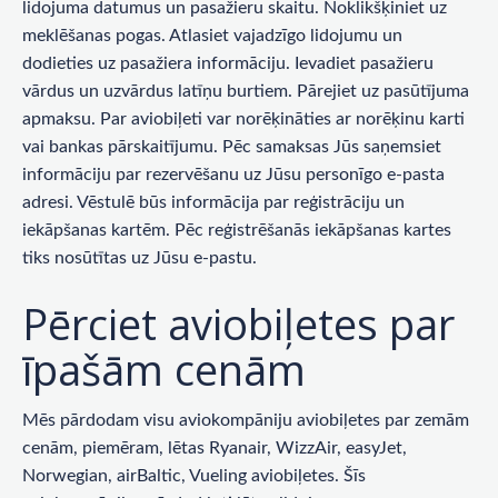
lidojuma datumus un pasažieru skaitu. Noklikšķiniet uz
meklēšanas pogas. Atlasiet vajadzīgo lidojumu un
dodieties uz pasažiera informāciju. Ievadiet pasažieru
vārdus un uzvārdus latīņu burtiem. Pārejiet uz pasūtījuma
apmaksu. Par aviobiļeti var norēķināties ar norēķinu karti
vai bankas pārskaitījumu. Pēc samaksas Jūs saņemsiet
informāciju par rezervēšanu uz Jūsu personīgo e-pasta
adresi. Vēstulē būs informācija par reģistrāciju un
iekāpšanas kartēm. Pēc reģistrēšanās iekāpšanas kartes
tiks nosūtītas uz Jūsu e-pastu.
Pērciet aviobiļetes par
īpašām cenām
Mēs pārdodam visu aviokompāniju aviobiļetes par zemām
cenām, piemēram, lētas Ryanair, WizzAir, easyJet,
Norwegian, airBaltic, Vueling aviobiļetes. Šīs