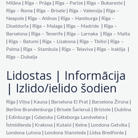
Milāna
|
Rīga – Prāga
|
Rīga – Parīze
|
Rīga – Bukareste
|
Rīga – Roma
|
Rīga – Brisele
|
Rīga – Valensija
|
Rīga –
Neapole
|
Rīga – Atēnas
|
Rīga – Hamburga
|
Rīga –
Diseldorfa
|
Rīga – Malaga
|
Rīga – Madride
|
Rīga –
Barselona
|
Rīga – Tenerife
|
Rīga – Larnaka
|
Rīga – Malta
|
Rīga – Batumi
|
Rīga – Lisabona
|
Rīga – Tbilisi
|
Rīga –
Palma
|
Rīga – Stambula
|
Rīga – Telaviva
|
Rīga – Iraklija
|
Rīga – Dubaija
Lidostas | Informācija
| Izlido/ielido šodien
Rīga
|
Viļņa
|
Kauņa
|
Barselona El Prat
|
Barselona Žirona
|
Berlīne Brandenburga
|
Brisele Šarleruā
|
Bristole
|
Dublina
|
Edinburga
|
Gdaņska
|
Gēteborga Landvetera
|
Īstmidlenda
|
Krakova
|
Kutaisi
|
Ķelne
|
Londona Getvika
|
Londona Lutona
|
Londona Stansteda
|
Līdsa Bredforda
|